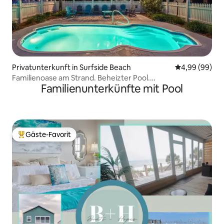
Privatunterkunft in Surfside Beach
Durchschnittl
4,99 (99)
Familienoase am Strand. Beheizter Pool.
Familienunterkünfte mit Pool
Haustierfreundlich
Gäste-Favorit
Beliebter Gäste-Favorit.