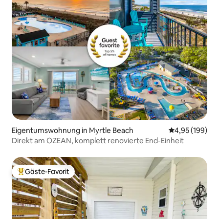
Eigentumswohnung in Myrtle Beach
Durchschnittli
4,95 (199)
Direkt am OZEAN, komplett renovierte End-Einheit
Gäste-Favorit
Beliebter Gäste-Favorit.