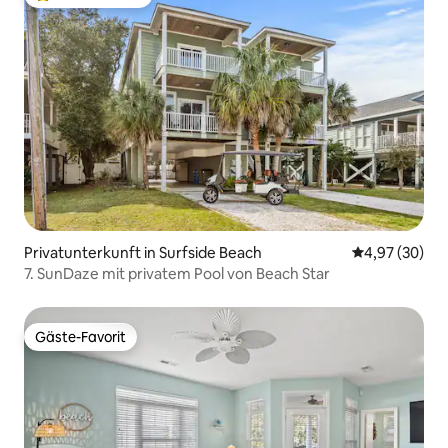
Beliebter Gäste-Favorit.
Privatunterkunft in Surfside Beach
Durchschnittl
4,97 (30)
7. SunDaze mit privatem Pool von Beach Star
Gäste-Favorit
Gäste-Favorit