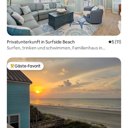
Privatunterkunft in Surfside Beach
Durchschn
5 (11)
Surfen, trinken und schwimmen, Familienhaus in
Strandnähe!
Gäste-Favorit
Beliebter Gäste-Favorit.