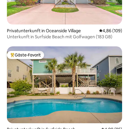
Privatunterkunft in Oceanside Village
Durchschnittli
4,86 (109)
Unterkunft in Surfside Beach mit Golfwagen (183 GB)
Gäste-Favorit
Beliebter Gäste-Favorit.