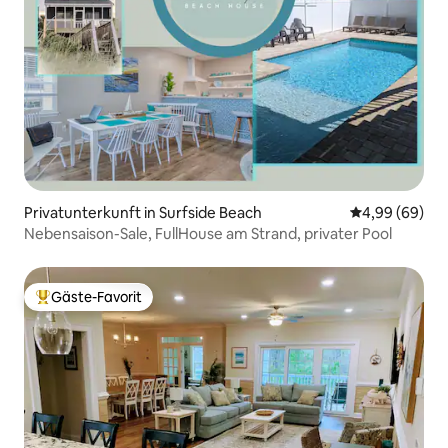
Privatunterkunft in Surfside Beach
Durchschnittl
4,99 (69)
Nebensaison-Sale, FullHouse am Strand, privater Pool
Gäste-Favorit
Beliebter Gäste-Favorit.