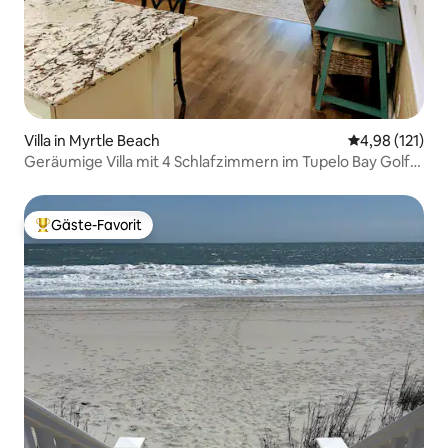
Villa in Myrtle Beach
Durchschnittl
4,98 (121)
Geräumige Villa mit 4 Schlafzimmern im Tupelo Bay Golf
Resort
Gäste-Favorit
Beliebter Gäste-Favorit.