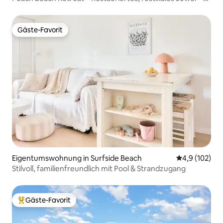
Schlafzimmer, 1,5 Bäder
Gäste-Favorit
Gäste-Favorit
Eigentumswohnung in Surfside Beach
Durchschnitt
4,9 (102)
Stilvoll, familienfreundlich mit Pool & Strandzugang
Gäste-Favorit
Beliebter Gäste-Favorit.