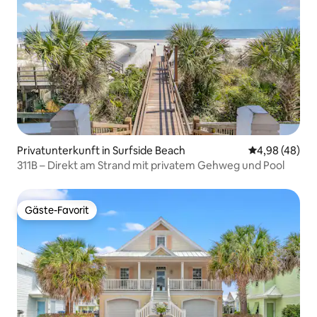
Privatunterkunft in Surfside Beach
Durchschnittl
4,98 (48)
311B – Direkt am Strand mit privatem Gehweg und Pool
Gäste-Favorit
Gäste-Favorit