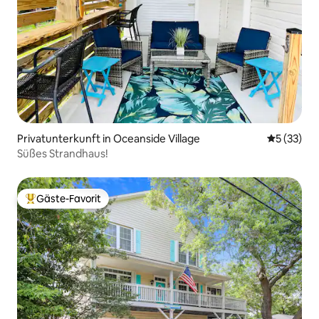
Privatunterkunft in Oceanside Village
Durchschn
5 (33)
Süßes Strandhaus!
Gäste-Favorit
Beliebter Gäste-Favorit.