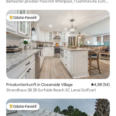
Beheizter privater Pool mit Whirlpool, 1 Gehminute zum
Strand
Gäste-Favorit
Beliebter Gäste-Favorit.
Privatunterkunft in Oceanside Village
Durchschnittl
4,98 (54)
Strandhaus 3B 2B Surfside Beach SC Lanai Golfcart
Gäste-Favorit
Beliebter Gäste-Favorit.