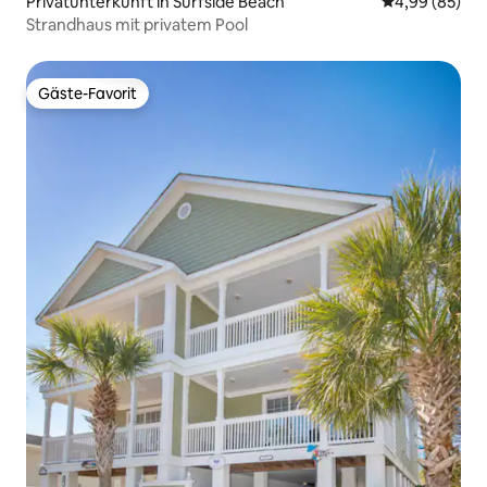
Privatunterkunft in Surfside Beach
Durchschnittl
4,99 (85)
Strandhaus mit privatem Pool
Gäste-Favorit
Gäste-Favorit