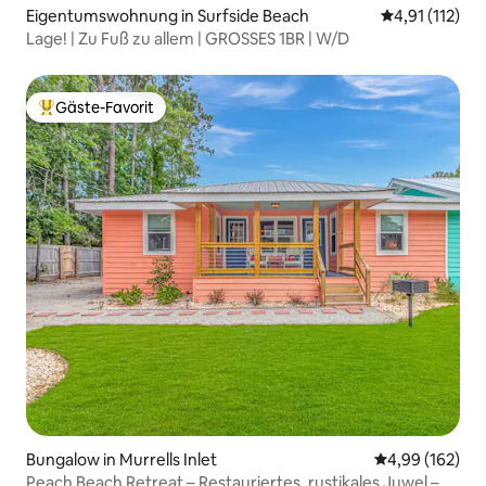
Eigentumswohnung in Surfside Beach
Durchschnittl
4,91 (112)
Lage! | Zu Fuß zu allem | GROSSES 1BR | W/D
Gäste-Favorit
Beliebter Gäste-Favorit.
Bungalow in Murrells Inlet
Durchschnittli
4,99 (162)
Peach Beach Retreat – Restauriertes, rustikales Juwel – 3