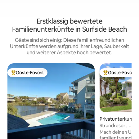
Erstklassig bewertete
Familienunterkünfte in Surfside Beach
Gäste sind sich einig: Diese familienfreundlichen
Unterkünfte werden aufgrund ihrer Lage, Sauberkeit
und weiterer Aspekte hoch bewertet.
Gäste-Favorit
Gäste-Favorit
Beliebter Gäste-Favorit.
Beliebter Gäste-F
Privatunterkunft 
de Village
Strandresort-
Vibes|Pools|Golfc
Mach deinen Urlau
familienfreundlic