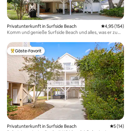
Privatunterkunft in Surfside Beach
Durchschnittl
4,95 (154)
Komm und genieße Surfside Beach und alles, was er zu
bieten hat!
Gäste-Favorit
Beliebter Gäste-Favorit.
Privatunterkunft in Surfside Beach
Durchschn
5 (14)