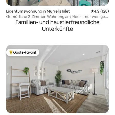
Eigentumswohnung in Murrells Inlet
Durchschnitt
4,9 (128)
Gemütliche 2-Zimmer-Wohnung am Meer + nur wenige
Familien- und haustierfreundliche
Schritte vom Strand entfernt!
Unterkünfte
Gäste-Favorit
Beliebter Gäste-Favorit.