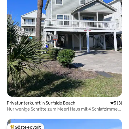
Privatunterkunft in Surfside Beach
Durchsch
5 (3)
Nur wenige Schritte zum Meer! Haus mit 4 Schlafzimmern
/ 3 Badezimmern und Pool
Gäste-Favorit