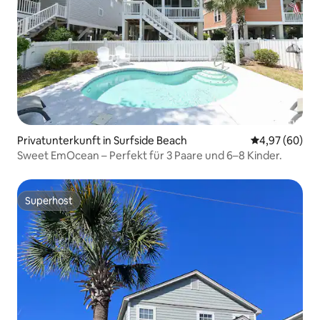
Privatunterkunft in Surfside Beach
Durchschnittl
4,97 (60)
Sweet EmOcean – Perfekt für 3 Paare und 6–8 Kinder.
Superhost
Superhost