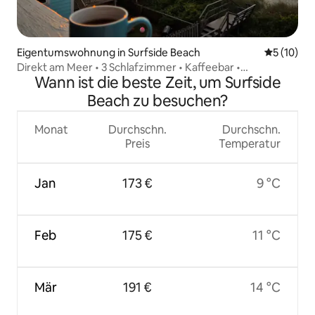
Eigentumswohnung in Surfside Beach
Durchschn
5 (10)
Direkt am Meer • 3 Schlafzimmer • Kaffeebar •
Wann ist die beste Zeit, um Surfside
Strandausrüstung
Beach zu besuchen?
Monat
Durchschn.
Durchschn.
Preis
Temperatur
Jan
173 €
9 °C
Feb
175 €
11 °C
Mär
191 €
14 °C