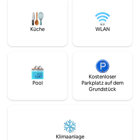
Personen zwischen 3 Schlafzimmern mit
Starlink-WLAN. Sie bietet Platz für bis zu
eigenem Bad, einer voll ausgestatteten
3 Gäste mit 1 Que
Küche und einem weitläufigen
Schlafsofa — perfe
Gartenbereich, einschließlich eines
Familien oder Men
Pools, Volleyball-/Badmintonplatzes,
Hause aus arbeite
Küche
WLAN
einer Feuerstelle und mehr. Zusätzliche
Inselurlaub in der
Einzelbetten sind auf Anfrage
Strände und Cafés
verfügbar.
Kostenloser
Pool
Parkplatz auf dem
Grundstück
Klimaanlage