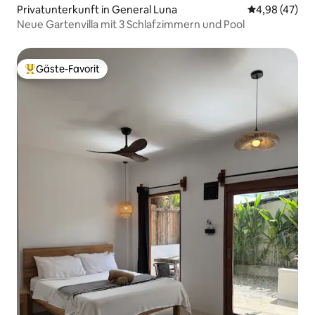
Privatunterkunft in General Luna
Durchschnittl
4,98 (47)
Neue Gartenvilla mit 3 Schlafzimmern und Pool
Gäste-Favorit
Beliebter Gäste-Favorit.