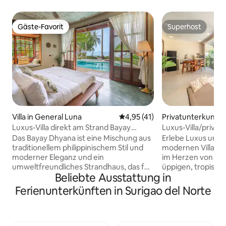
Gäste-Favorit
Superhost
Gäste-Favorit
Superhost
Villa in General Luna
Durchschnittliche Bewertung:
4,95 (41)
Privatunterkunft 
Luxus-Villa direkt am Strand Bayay
Luxus-Villa/privat
Dhyana +Concierge
von Cloud 9/Starli
Das Bayay Dhyana ist eine Mischung aus
Erlebe Luxus und R
traditionellem philippinischem Stil und
modernen Villa mi
moderner Eleganz und ein
im Herzen von Gen
umweltfreundliches Strandhaus, das für
üppigen, tropisc
Beliebte Ausstattung in
Genuss konzipiert wurde. Die Villa
Villa verfügt über
verfügt über ein Full-Service-Personal,
Swimmingpool, ei
Ferienunterkünften in Surigao del Norte
einschließlich eines Concierges, der von
Inneneinrichtung,
7:00 Uhr bis 19:00 Uhr zur Verfügung
Designer-Badezi
steht (flexibel auf Anfrage). Wir
und schönem Blick
beherbergen bequem 10, aber bis zu 12
einen 55-Zoll-Sma