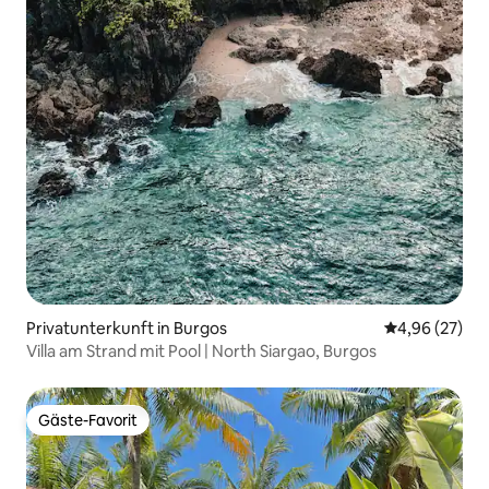
Privatunterkunft in Burgos
Durchschnittl
4,96 (27)
Villa am Strand mit Pool | North Siargao, Burgos
Gäste-Favorit
Gäste-Favorit