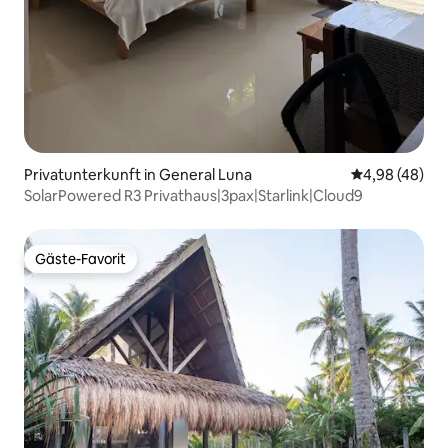
Privatunterkunft in General Luna
Durchschnittl
4,98 (48)
SolarPowered R3 Privathaus|3pax|Starlink|Cloud9
Gäste-Favorit
Gäste-Favorit