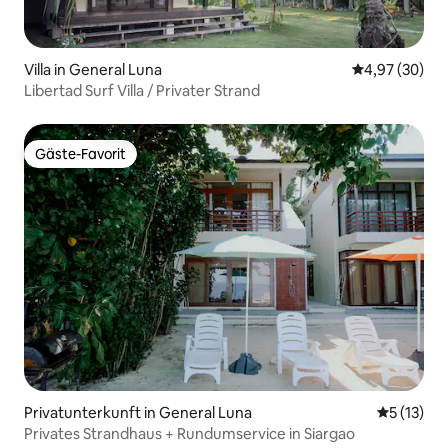
Villa in General Luna
Durchschnittl
4,97 (30)
Libertad Surf Villa / Privater Strand
Gäste-Favorit
Gäste-Favorit
Privatunterkunft in General Luna
Durchschn
5 (13)
Privates Strandhaus + Rundumservice in Siargao