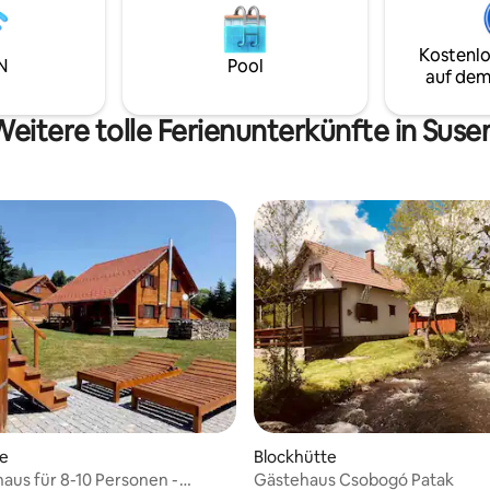
Familien oder Gruppen von Fr
h Schweizer Rezepten verkauft
was perfekt für Veranstaltung
s wird empfohlen, sie zu
besondere Veranstaltungen ist,
Kostenlo
.
N
Pool
Veranstaltungsort für Veranst
auf dem
oder besondere Veranstaltung
eitere tolle Ferienunterkünfte in Suse
te
Blockhütte
haus für 8-10 Personen -
Gästehaus Csobogó Patak