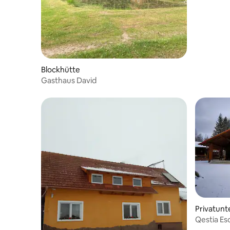
Sikaszó
Blockhütte
Gasthaus David
Privatunt
Qestia Es