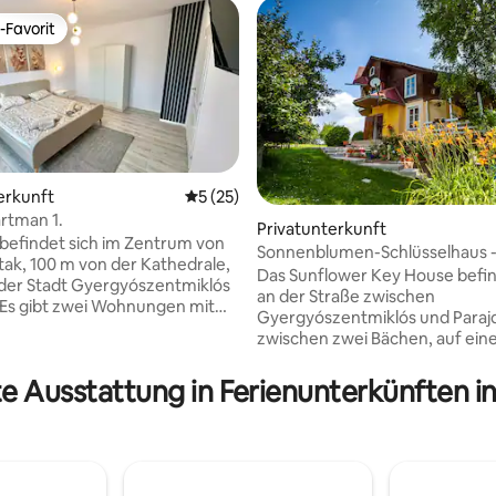
-Favorit
r Gäste-Favorit.
erkunft
Durchschnittliche Bewertung: 5 von 5, 
5 (25)
artman 1.
Privatunterkunft
befindet sich im Zentrum von
Sonnenblumen-Schlüsselhaus -
 Bewertung: 5 von 5, 7 Bewertungen
ak, 100 m von der Kathedrale,
Das Sunflower Key House befin
der Stadt Gyergyószentmiklós
an der Straße zwischen
 Es gibt zwei Wohnungen mit
Gyergyószentmiklós und Paraj
 Eingängen im Haus, mit einer
zwischen zwei Bächen, auf ei
tteten Küche und einem
Grundstück mit mehr als 70 Pre
len Schlafzimmer. Beide sind
Herzen von Harghita County. D
te Ausstattung in Ferienunterkünften in
oviert. Auf Anfrage stellen wir
Umgebung ist malerisch, zeichn
 Kinderbett zur Verfügung.
durch Ruhe und Ruhe aus. Im I
e Parkplätze im Innenhof
des Hauses gibt es eine Fischme
rangiert werden. Es gibt ein
Sommerküche, einen Backofen
telgeschäft nicht weit vom
Badewanne oder eine Grillback
fernt, mit viel Vorrat, wo lokale