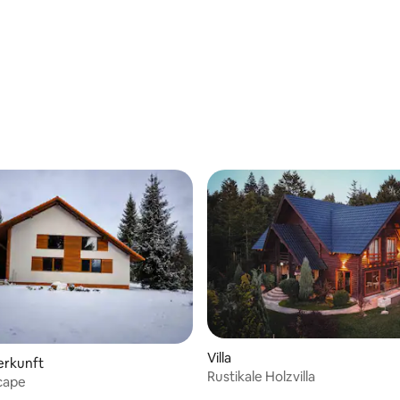
Villa
erkunft
Rustikale Holzvilla
cape