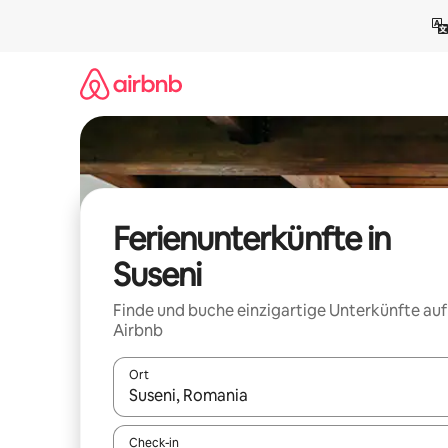
Zu
Inhalten
springen
Ferienunterkünfte in
Suseni
Finde und buche einzigartige Unterkünfte auf
Airbnb
Ort
Wenn Ergebnisse verfügbar sind, navigiere mit d
Check-in