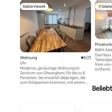
Gäste-Favorit
Gäste
Gäste-Favorit
Beliebte
Privatunt
Bálint Ap
Das Haus 
Wohnung
Durchschnittliche
5 (7)
Tekerőpat
Uhr
5 km von 
Moderne, geräumige Wohnung im
entfernt.
Zentrum von Gheorgheni, für bis zu 6
separaten
Personen. Sie erwartet diejenigen, die
ausgesta
zum Entspannen kommen, mit einem
komfortab
Belieb
voll ausgestatteten, kinderfreundlichen
frisch ren
Design und durchdachten Layout. Helle
gerne ein
Räume, bequeme Betten und praktische
Kostenlos
Lösungen sorgen für einen
können ar
unbeschwerten Aufenthalt — ideal für
Lebensmit
Familien oder kleinere Gruppen von
Hostel ent