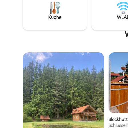
Freunden. Alle wichtigen Geschäfte,
Käse nac
Restaurants und Sehenswürdigkeiten
werden. E
sind leicht erreichbar, sodass es bequem
probieren
Küche
WLA
ist, ohne Auto zu bleiben, während die
Wohnung nach einem aktiven Tag eine
ruhige, gemütliche Atmosphäre bietet.
W
Blockhüt
Schlüssel