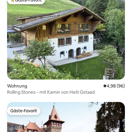
Gäste-Favorit
Beliebter Gäste-Favorit.
Wohnung
Durchschnittl
4,98 (96)
Rolling Stones – mit Kamin von Heiti Gstaad
Gäste-Favorit
Gäste-Favorit