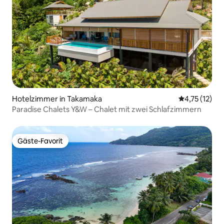
Hotelzimmer in Takamaka
Durchschnitt
4,75 (12)
Paradise Chalets Y&W – Chalet mit zwei Schlafzimmern
Gäste-Favorit
Gäste-Favorit