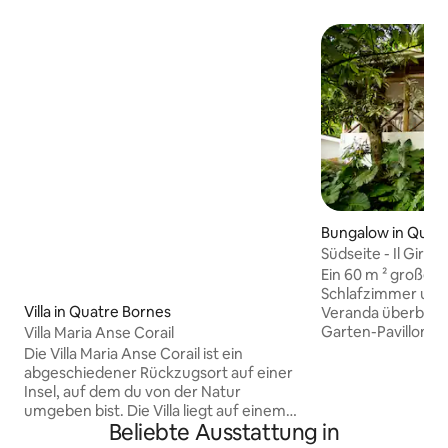
Bungalow in Quat
Südseite - Il Giras
Ein 60 m ² großes
Schlafzimmer und
Villa in Quatre Bornes
Veranda überblick
Garten-Pavillon-Stein-Gri
Villa Maria Anse Corail
liegt in S. Mahé an der Intendance Road,
Die Villa Maria Anse Corail ist ein
die zum pulverigen weiße
abgeschiedener Rückzugsort auf einer
Beach führt, 1 km 
Insel, auf dem du von der Natur
Meer - 15 Minuten
umgeben bist. Die Villa liegt auf einem
mit dem Auto ent
Beliebte Ausstattung in
zweieinhalb Hektar großen
zuverlässige Haush