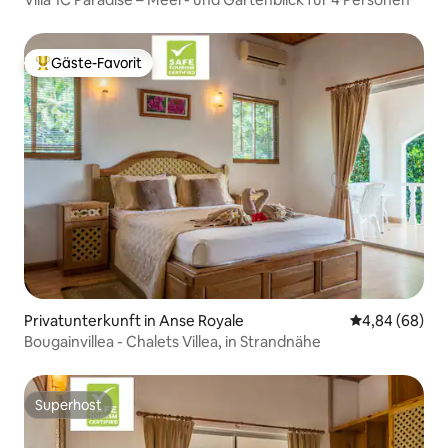
Gäste-Favorit
Beliebter Gäste-Favorit.
Privatunterkunft in Anse Royale
Durchschnittl
4,84 (68)
Bougainvillea - Chalets Villea, in Strandnähe
Superhost
Superhost