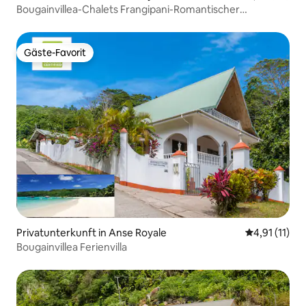
Bougainvillea-Chalets Frangipani-Romantischer
Rückzugsort
Gäste-Favorit
Gäste-Favorit
Privatunterkunft in Anse Royale
Durchschnitt
4,91 (11)
Bougainvillea Ferienvilla