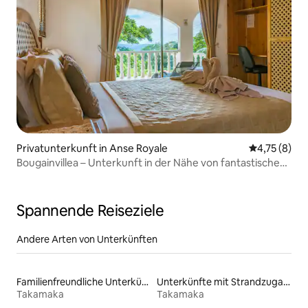
Privatunterkunft in Anse Royale
Durchschnit
4,75 (8)
Bougainvillea – Unterkunft in der Nähe von fantastischen
Stränden
Spannende Reiseziele
Andere Arten von Unterkünften
Familienfreundliche Unterkünfte
Unterkünfte mit Strandzugang
Takamaka
Takamaka