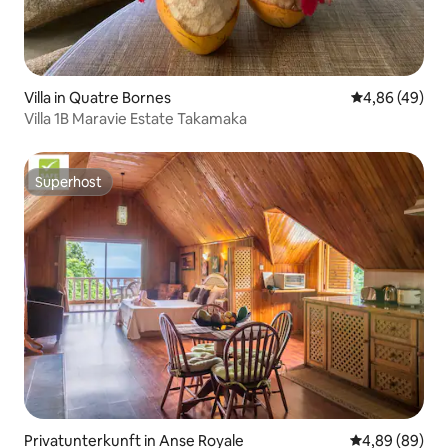
Villa in Quatre Bornes
Durchschnittl
4,86 (49)
Villa 1B Maravie Estate Takamaka
Superhost
Superhost
Privatunterkunft in Anse Royale
Durchschnittl
4,89 (89)