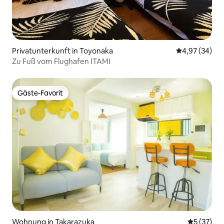
Privatunterkunft in Toyonaka
Durchschnittl
4,97 (34)
Zu Fuß vom Flughafen ITAMI
Gäste-Favorit
Gäste-Favorit
Wohnung in Takarazuka
Durchschn
5 (37)