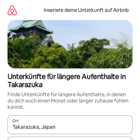
Zu
Inhalten
Inseriere deine Unterkunft auf Airbnb
springen
Unterkünfte für längere Aufenthalte in
Takarazuka
Finde Unterkünfte für längere Aufenthalte, in denen
du dich auch einen Monat oder länger zuhause fühlen
kannst.
Ort
Wenn Ergebnisse verfügbar sind, navigiere mit den Pfeiltaste