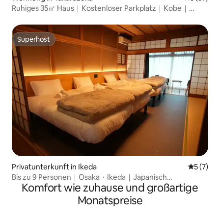
Ruhiges 35㎡ Haus｜Kostenloser Parkplatz｜Kobe｜
Osaka Flughafen 20 Min.
Superhost
Superhost
Privatunterkunft in Ikeda
Durchsch
5 (7)
Bis zu 9 Personen｜Osaka・Ikeda｜Japanisch
Komfort wie zuhause und großartige
Modern/Garten｜Grill
Monatspreise