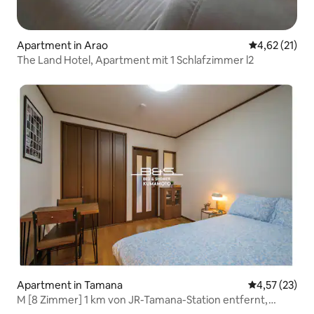
Apartment in Arao
Durchschnitt
4,62 (21)
The Land Hotel, Apartment mit 1 Schlafzimmer l2
Apartment in Tamana
Durchschnitt
4,57 (23)
M [8 Zimmer] 1 km von JR-Tamana-Station entfernt,
Apartment mit kostenlosem Parkplatz, M1 [101] 1 Semi-