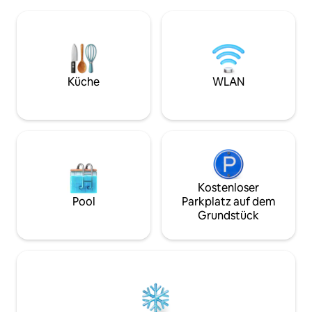
Außerdem ist es nur 5 Autominuten bis
(Sangahe, Hirayam
zur Stadt Hirayama Onsen, und es gibt
dem Auto. Es gibt auch Supermärkte,
jede Menge Familien-Heißquellen in den
Produktgeschäfte 
öffentlichen Bädern, sodass du die
5-15-minütigen Autofahrt.
Heißquelle genießen und gleichzeitig
eine 30-minütige 
deine Privatsphäre wahren kannst.Der
dem größten Verg
Zauber besteht darin, eine erholsame
Kyushu.Meine Unte
Küche
WLAN
Zeit mit deiner Familie oder deinen
gut für einen Aufen
engen Freunden zu verbringen.Im
ist eine 5-minütig
Gegensatz zu öffentlichen Bädern
Geburtsort von K
kannst du dich in einem privaten Bereich
Vater des japanis
entspannen und die heißen Quellen
„Idaden“. 15-minütige Fahrt vom Kikusui
genießen. Du kannst nachts auch den
Interchange auf 
wunderschönen Sternenhimmel bei
Expressway und 
klarer Luft genießen und ein besonderes
Interchange (2-3 
Kostenloser
Erlebnis haben, bei dem du den
Garten geparkt werden) Emp
Pool
Parkplatz auf dem
Sternenhimmel ganz nah spüren
Familien mit Kinde
Grundstück
kannst.Den Trubel der Stadt zu
Vorschulalter, die
vergessen und in der Natur zu heilen, ist
benötigen, könne
etwas Außergewöhnliches. <
übernachten) Wir bieten keine
Durchdachte Einrichtung > Sie vereint
Mahlzeiten an, als
modernes Design mit traditionellen
mit und koche gern
japanischen Elementen.Das moderne
Ort zum Essen in der 
japanische Interieur vereint eine ruhige
beachten: Dies ist