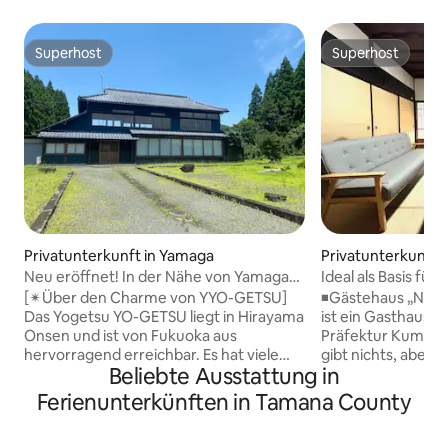
Superhost
Superhost
Superhost
Superhost
Privatunterkunft in Yamaga
Privatunterkunft 
Neu eröffnet! In der Nähe von Yamaga-
Ideal als Basis für 
Hirayama Onsen / Kostenlose
Kumamoto, Fukuok
[✴Über den Charme von YYO-GETSU]
◾️Gästehaus „Nagomi-Stil“
Parkplätze für 3 Autos verfügbar [YO-
dem Auto sind es
Das Yogetsu YO-GETSU liegt in Hirayama
ist ein Gasthaus a
GETSU] Unterkunft in einem 150 Jahre
zu den heißen Que
Onsen und ist von Fukuoka aus
Präfektur Kumamo
alten traditionellen Haus
Freizeitparks. Ein
hervorragend erreichbar. Es hat viele
gibt nichts, aber 
Beliebte Ausstattung in
Bergen [1 Gruppe 
Reize. Wenn man mit der Familie oder in
entspannte Zeit mi
einer Gruppe reist, ist es nicht schwierig,
Atmosphäre des H
Ferienunterkünften in Tamana County
sich fortzubewegen, und es ist ein
Großmutter verbringen. Du
idealer Ausgangspunkt für Sightseeing.
die nahegelegene