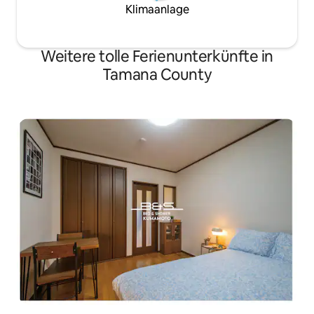
Atmosphäre mit Komfort und bietet
Bergdorf.Bitte bea
Klimaanlage
Besuchern einen entspannenden Raum.
Buchungen für lau
Bitte ✴genießen Sie die besondere Zeit,
Gruppen von Juge
die Sie im „Yangtue YO-GETSU“
Studenten akzept
Weitere tolle Ferienunterkünfte in
verbringen.
Tamana County