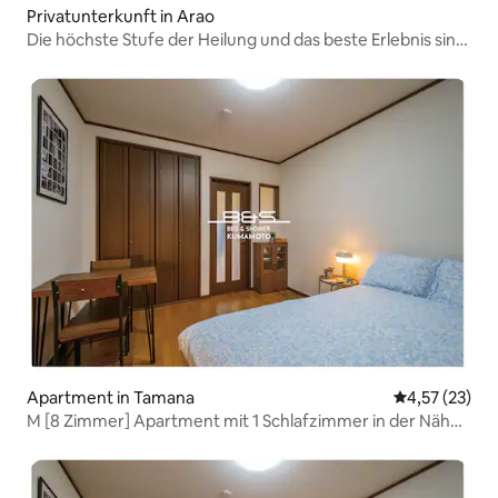
Privatunterkunft in Arao
Die höchste Stufe der Heilung und das beste Erlebnis sind
gleich um die Ecke – Seven Saunas Village „Spica“ –
Apartment in Tamana
Durchschnitt
4,57 (23)
M [8 Zimmer] Apartment mit 1 Schlafzimmer in der Nähe
des Bahnhofs JR Tamana mit kostenlosen Parkplätzen