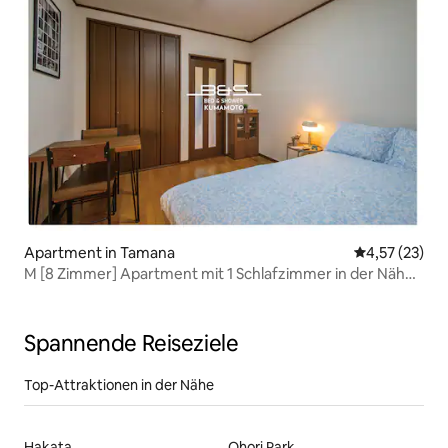
Apartment in Tamana
Durchschnitt
4,57 (23)
M [8 Zimmer] Apartment mit 1 Schlafzimmer in der Nähe
des Bahnhofs JR Tamana mit kostenlosen Parkplätzen
Spannende Reiseziele
Top-Attraktionen in der Nähe
Hakata
Ohori Park