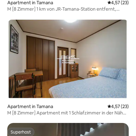
Apartment in Tamana
Durchschnitt
4,57 (23)
M [8 Zimmer] 1 km von JR-Tamana-Station entfernt,
Apartment mit kostenlosem Parkplatz, M5 [106] 1 Semi-
Doppelbett, Klapp-...
Apartment in Tamana
Durchschnitt
4,57 (23)
M [8 Zimmer] Apartment mit 1 Schlafzimmer in der Nähe
des Bahnhofs JR Tamana mit kostenlosen Parkplätzen
Superhost
Superhost