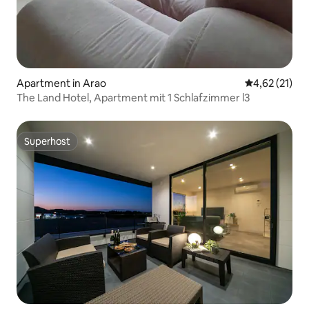
Apartment in Arao
Durchschnitt
4,62 (21)
The Land Hotel, Apartment mit 1 Schlafzimmer l3
Superhost
Superhost