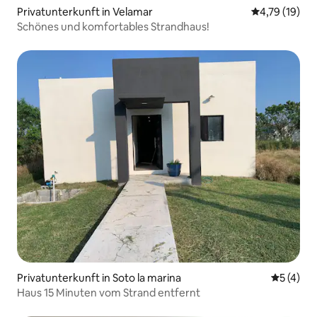
Privatunterkunft in Velamar
Durchschnitt
4,79 (19)
Schönes und komfortables Strandhaus!
Privatunterkunft in Soto la marina
Durchsch
5 (4)
Haus 15 Minuten vom Strand entfernt