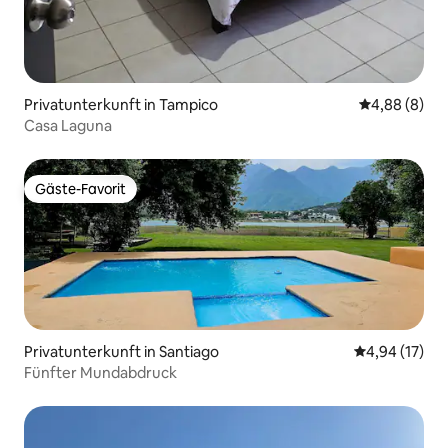
Privatunterkunft in Tampico
Durchschnitt
4,88 (8)
Casa Laguna
Gäste-Favorit
Gäste-Favorit
Privatunterkunft in Santiago
Durchschnitt
4,94 (17)
Fünfter Mundabdruck