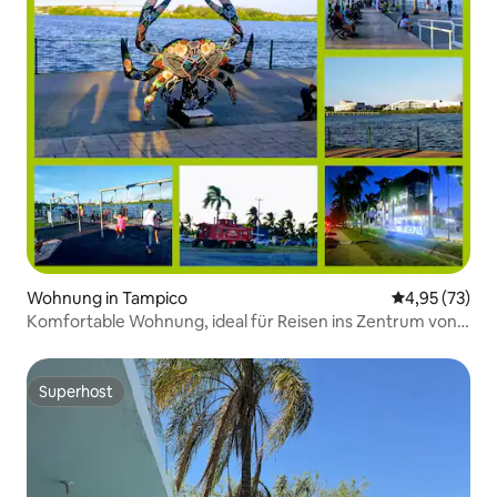
Wohnung in Tampico
Durchschnitt
4,95 (73)
Komfortable Wohnung, ideal für Reisen ins Zentrum von
Tampico
Superhost
Superhost