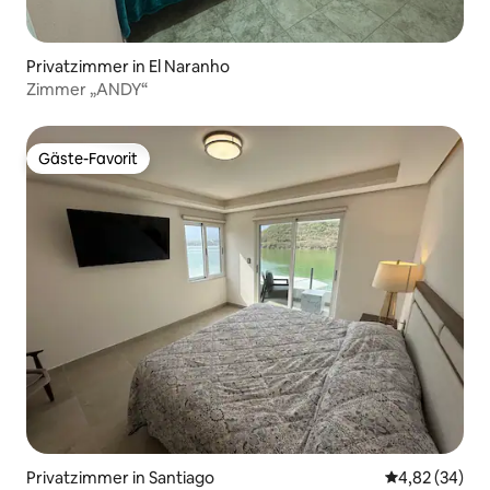
Privatzimmer in El Naranho
Zimmer „ANDY“
Gäste-Favorit
Gäste-Favorit
Privatzimmer in Santiago
Durchschnittl
4,82 (34)