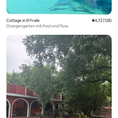
Cottage in El Fraile
Durchschnittl
4,72 (128)
Orangengarten mit Pool und Fluss