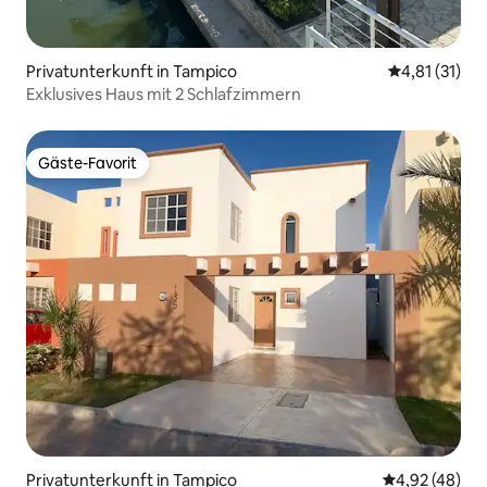
Privatunterkunft in Tampico
Durchschnitt
4,81 (31)
Exklusives Haus mit 2 Schlafzimmern
Gäste-Favorit
Gäste-Favorit
Privatunterkunft in Tampico
Durchschnittl
4,92 (48)