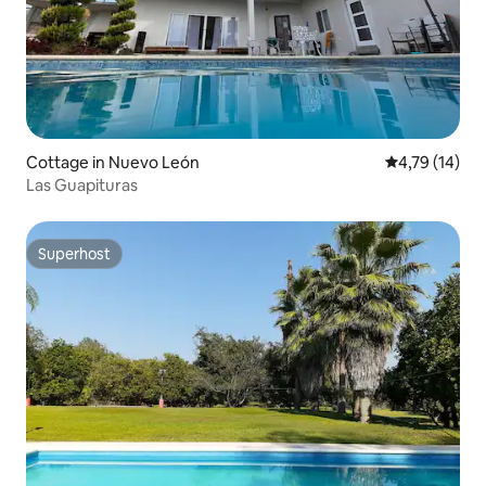
Cottage in Nuevo León
Durchschnitt
4,79 (14)
Las Guapituras
Superhost
Superhost