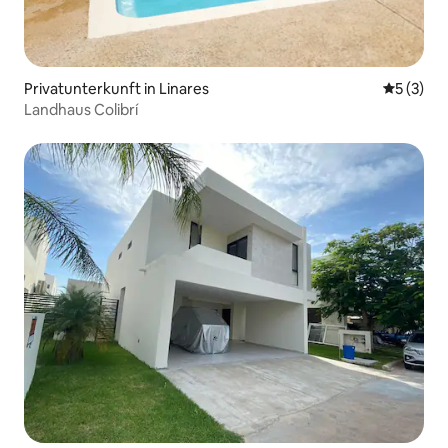
Privatunterkunft in Linares
Durchsch
5 (3)
Landhaus Colibrí