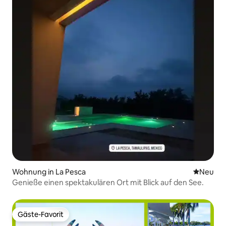
Wohnung in La Pesca
Neue Unt
Neu
Genieße einen spektakulären Ort mit Blick auf den See.
Gäste-Favorit
Gäste-Favorit