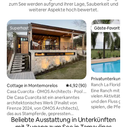
zum See werden aufgrund ihrer Lage, Sauberkeit und
weiterer Aspekte hoch bewertet.
Superhost
Gäste-Favorit
Superhost
Gäste-Favorit
Privatunterkunft i
Ranch La Florida m
Cottage in Montemorelos
Durchschnittliche Bewertung: 
4,92 (90)
Fluss
Eine Ranch mit vie
Casa Cuarcita · OMOS Architects · Pool ·
vielen Aktivitäten
See
Die Casa Cuarcita ist ein anerkanntes
und den Fluss geni
architektonisches Werk (Finalist von
spielen, die Pferd
Firenze 2024, von OMOS Architects),
Sonnenuntergang,
das aus Stampferde, gepressten
gebratenes Fleisc
Beliebte Ausstattung in Unterkünften
Ziegeln, lokalem Steinbruchstein und
ein paar Tage Zeit
Holz gebaut wurde. In einer privaten,