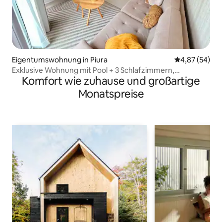
Eigentumswohnung in Piura
Durchschnittl
4,87 (54)
Exklusive Wohnung mit Pool + 3 Schlafzimmern,
Komfort wie zuhause und großartige
Klimaanlage und FITNESSRAUM
Monatspreise