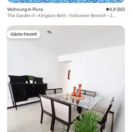
Wohnung in Piura
Durchschnitt
4,9 (60)
The Garden II • Kingsize-Bett • Exklusiver Bereich • 2
Klimaanlagen
Gäste-Favorit
Gäste-Favorit