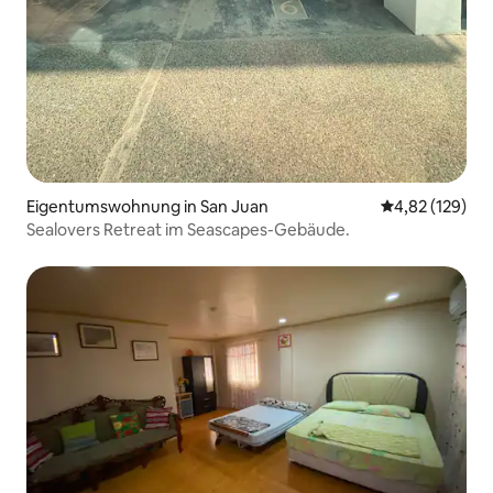
Eigentumswohnung in San Juan
Durchschnittl
4,82 (129)
Sealovers Retreat im Seascapes-Gebäude.