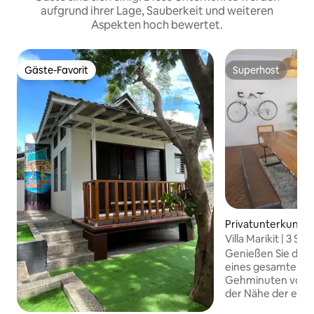
aufgrund ihrer Lage, Sauberkeit und weiteren
Aspekten hoch bewertet.
Gäste-Favorit
Superhost
Gäste-Favorit
Superhost
Privatunterkunft i
n
Villa Marikit | 3 S
4 Badezimmer | 5 
Genießen Sie die 
eines gesamten pr
Gehminuten vom S
der Nähe der eige
Juan. Die Villa Marikit ist ideal für