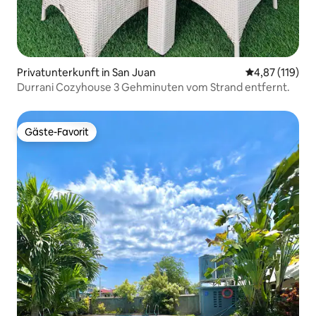
Privatunterkunft in San Juan
Durchschnittl
4,87 (119)
Durrani Cozyhouse 3 Gehminuten vom Strand entfernt.
Gäste-Favorit
Gäste-Favorit