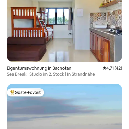
Eigentumswohnung in Bacnotan
Durchschnitt
4,71 (42)
Sea Break | Studio im 2. Stock | In Strandnähe
Gäste-Favorit
Beliebter Gäste-Favorit.