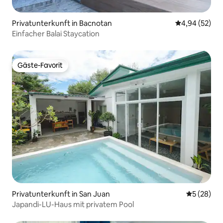
Privatunterkunft in Bacnotan
Durchschnittl
4,94 (52)
Einfacher Balai Staycation
Gäste-Favorit
Gäste-Favorit
Privatunterkunft in San Juan
Durchschni
5 (28)
Japandi-LU-Haus mit privatem Pool