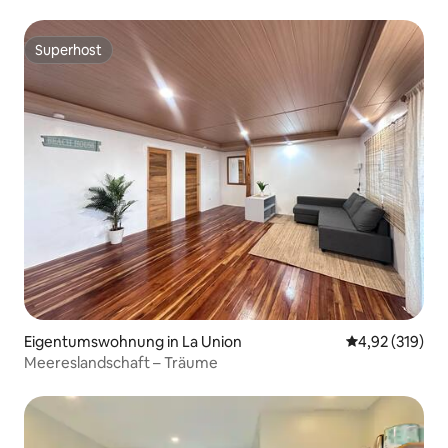
Aufenthalte (2)
Superhost
Superhost
Eigentumswohnung in La Union
Durchschnittl
4,92 (319)
Meereslandschaft – Träume