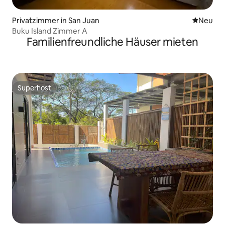
Privatzimmer in San Juan
Neue Unt
Neu
Buku Island Zimmer A
Familienfreundliche Häuser mieten
Superhost
Superhost