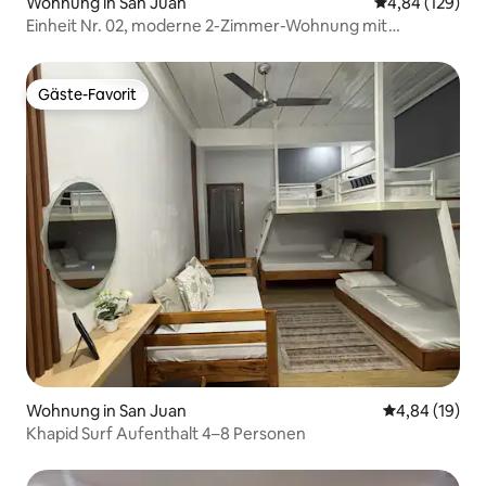
Wohnung in San Juan
Durchschnittli
4,84 (129)
Einheit Nr. 02, moderne 2-Zimmer-Wohnung mit
kostenlosem WLAN
Gäste-Favorit
Gäste-Favorit
Wohnung in San Juan
Durchschnitt
4,84 (19)
Khapid Surf Aufenthalt 4–8 Personen