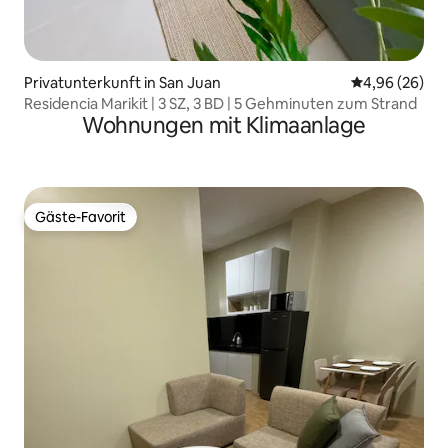
Privatunterkunft in San Juan
Durchschnittl
4,96 (26)
Residencia Marikit | 3 SZ, 3 BD | 5 Gehminuten zum Strand
Wohnungen mit Klimaanlage
Gäste-Favorit
Gäste-Favorit