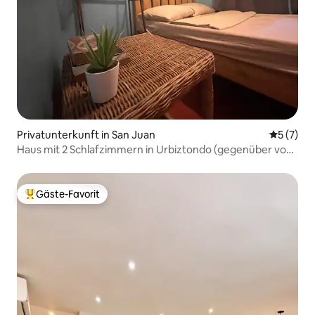
Privatunterkunft in San Juan
Durchsch
5 (7)
Haus mit 2 Schlafzimmern in Urbiztondo (gegenüber von
El Union)
Gäste-Favorit
Beliebter Gäste-Favorit.