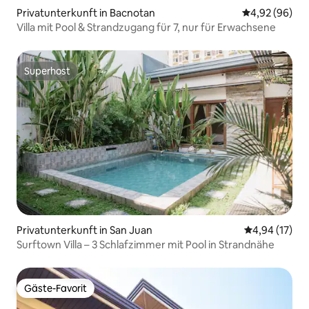
Privatunterkunft in Bacnotan
Durchschnittl
4,92 (96)
Villa mit Pool & Strandzugang für 7, nur für Erwachsene
Superhost
Superhost
Privatunterkunft in San Juan
Durchschnitt
4,94 (17)
Surftown Villa – 3 Schlafzimmer mit Pool in Strandnähe
Gäste-Favorit
Gäste-Favorit