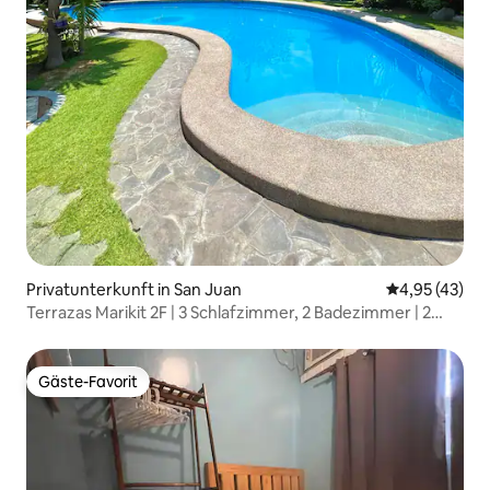
Privatunterkunft in San Juan
Durchschnitt
4,95 (43)
Terrazas Marikit 2F | 3 Schlafzimmer, 2 Badezimmer | 2
Min. zum Strand
Gäste-Favorit
Gäste-Favorit