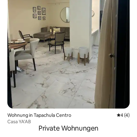
Wohnung in Tapachula Centro
Durchsch
4 (4)
Casa YA'AB
Private Wohnungen