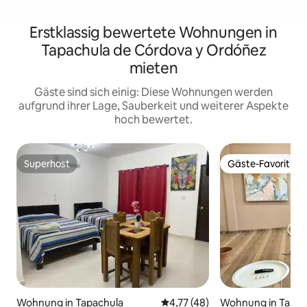
Erstklassig bewertete Wohnungen in
Tapachula de Córdova y Ordóñez
mieten
Gäste sind sich einig: Diese Wohnungen werden
aufgrund ihrer Lage, Sauberkeit und weiterer Aspekte
hoch bewertet.
Superhost
Gäste-Favorit
Superhost
Gäste-Favorit
Wohnung in Tapachula
Durchschnittliche Bewertung: 
4,77 (48)
Wohnung in Tapac