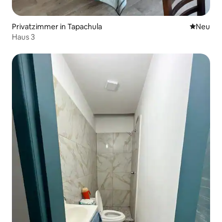
Privatzimmer in Tapachula
Neue Unt
Neu
Haus 3