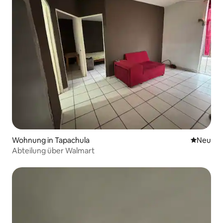
Wohnung in Tapachula
Neue Unt
Neu
Abteilung über Walmart