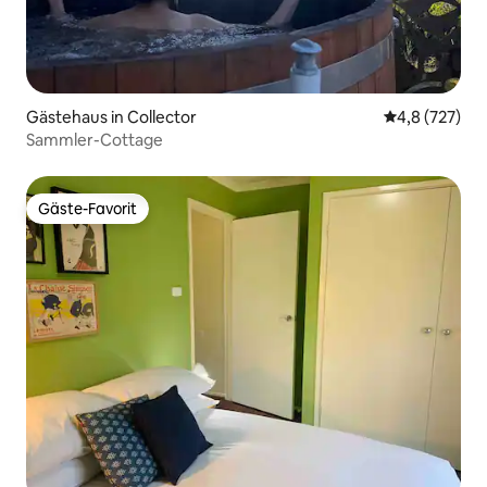
Gästehaus in Collector
Durchschnitt
4,8 (727)
Sammler-Cottage
Gäste-Favorit
Gäste-Favorit