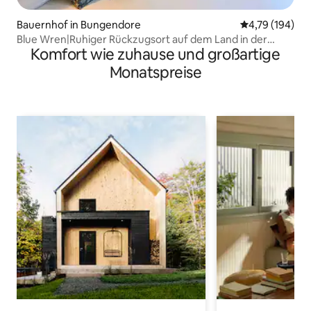
Bauernhof in Bungendore
Durchschnittl
4,79 (194)
Blue Wren|Ruhiger Rückzugsort auf dem Land in der
Komfort wie zuhause und großartige
Nähe von Bungendore
Monatspreise