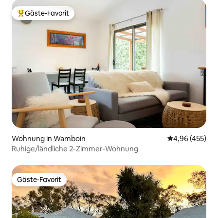
Gäste-Favorit
Beliebter Gäste-Favorit.
Wohnung in Wamboin
Durchschnittli
4,96 (455)
Ruhige/ländliche 2-Zimmer-Wohnung
Gäste-Favorit
Gäste-Favorit