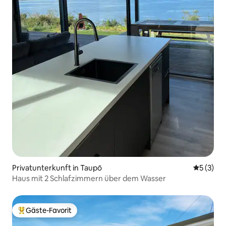
Privatunterkunft in Taupō
Durchsch
5 (3)
Haus mit 2 Schlafzimmern über dem Wasser
Gäste-Favorit
Beliebter Gäste-Favorit.