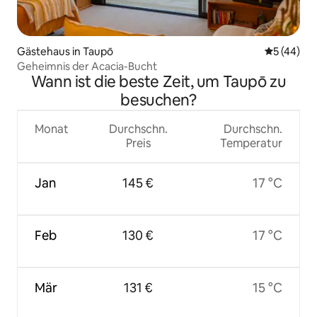
Gästehaus in Taupō
Durchschni
5 (44)
Geheimnis der Acacia-Bucht
Wann ist die beste Zeit, um Taupō zu
besuchen?
Monat
Durchschn.
Durchschn.
Preis
Temperatur
Jan
145 €
17 °C
Feb
130 €
17 °C
Mär
131 €
15 °C