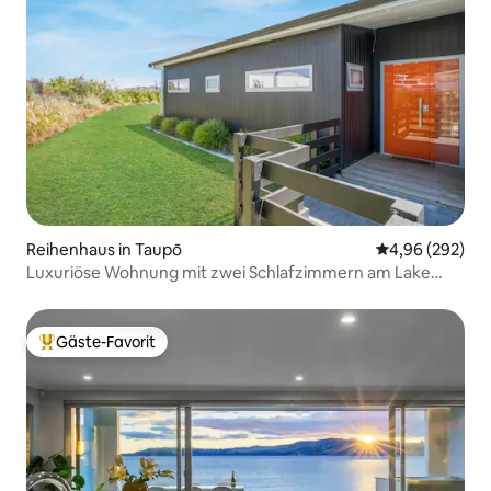
Reihenhaus in Taupō
Durchschnittli
4,96 (292)
Luxuriöse Wohnung mit zwei Schlafzimmern am Lake
Taupo. „Wow!“
Gäste-Favorit
Beliebter Gäste-Favorit.