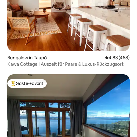
Bungalow in Taupō
Durchschnittli
4,83 (468)
Kawa Cottage | Auszeit für Paare & Luxus-Rückzugsort
Gäste-Favorit
Beliebter Gäste-Favorit.