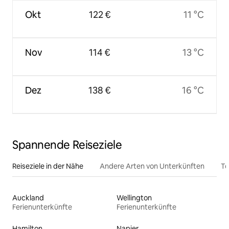
Okt
122 €
11 °C
Nov
114 €
13 °C
Dez
138 €
16 °C
Spannende Reiseziele
Reiseziele in der Nähe
Andere Arten von Unterkünften
To
Auckland
Wellington
Ferienunterkünfte
Ferienunterkünfte
Hamilton
Napier