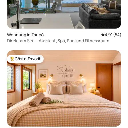
Wohnung in Taupō
Durchschnitt
4,91 (54)
Direkt am See – Aussicht, Spa, Pool und Fitnessraum
Gäste-Favorit
Beliebter Gäste-Favorit.