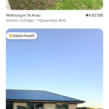
Wohnung in Te Anau
Durchschnittl
4,92 (59)
Garten-Cottage – 1 Queensize-Bett
Gäste-Favorit
Beliebter Gäste-Favorit.