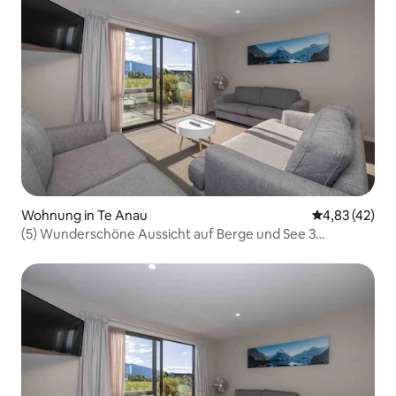
Wohnung in Te Anau
Durchschnitt
4,83 (42)
(5) Wunderschöne Aussicht auf Berge und See 3
Schlafzimmer 3 Bäder