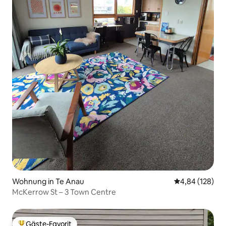
Wohnung in Te Anau
Durchschnittli
4,84 (128)
McKerrow St – 3 Town Centre
Gäste-Favorit