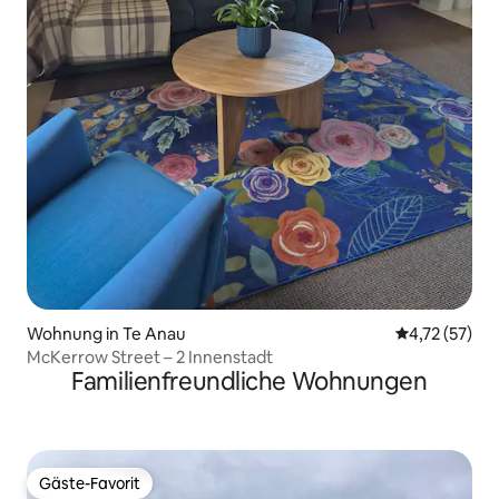
Wohnung in Te Anau
Durchschnitt
4,72 (57)
McKerrow Street – 2 Innenstadt
Familienfreundliche Wohnungen
Gäste-Favorit
Gäste-Favorit