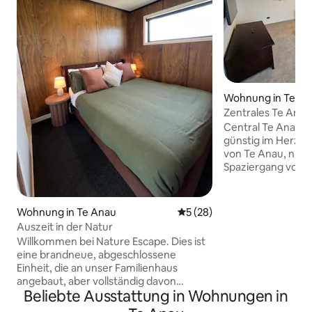
Wohnung in Te A
Zentrales Te Anau
Central Te Anau A
günstig im Herze
von Te Anau, nur 
Spaziergang von 
Restaurants und 
größten See der Sü
Entspanne dich n
Wohnung in Te Anau
Durchschnittliche Bewertun
5 (28)
abenteuerlichen 
Auszeit in der Natur
Couch oder entsp
Willkommen bei Nature Escape. Dies ist
Zoll Flachbild-Sma
eine brandneue, abgeschlossene
KOSTENLOSEM un
Einheit, die an unser Familienhaus
Diese Wohnung bie
angebaut, aber vollständig davon
auszubreiten oder
Beliebte Ausstattung in Wohnungen in
getrennt ist. Mit eigenem Parkplatz
Lounge-Bereich zu u
abseits der Straße neben dem Eingang.