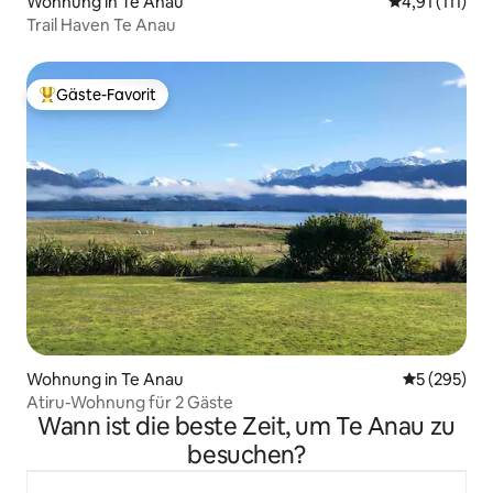
Wohnung in Te Anau
Durchschnittl
4,91 (111)
Trail Haven Te Anau
Gäste-Favorit
Beliebter Gäste-Favorit.
Wohnung in Te Anau
Durchschnit
5 (295)
Atiru-Wohnung für 2 Gäste
Wann ist die beste Zeit, um Te Anau zu
besuchen?