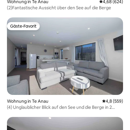
Wohnung in Te Anau
Durchschnittli
4,68 (624)
(2)Fantastische Aussicht über den See auf die Berge
Gäste-Favorit
Gäste-Favorit
Wohnung in Te Anau
Durchschnittl
4,8 (559)
(4) Unglaublicher Blick auf den See und die Berge in 2
Betten/Bad