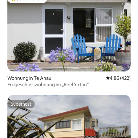
Beliebter Gäste-Favorit.
Wohnung in Te Anau
Durchschnittli
4,86 (422)
Erdgeschosswohnung im „Reel 'm Inn“
Superhost
Superhost