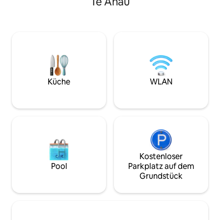
Te Anau
befinden sich im
Sie liegt direkt an der Hauptstraße nach
verfügen über ein
Milford Sound. Und (2 Fahrminuten)
Küche, einen kom
oder (15–20 Gehminuten) vom
mit Gefrierfach un
Stadtzentrum entfernt. Genießen Sie
die Entspannung in unserer gemütlichen
Unterkunft mit Bergblick vom
Wohnbereich und von der Terrasse. Dies
ist ein Neubau, daher ist die
Landschaftsgestaltung noch in Arbeit,
Küche
WLAN
aber wir hoffen, dass du alles findest,
was du für einen erholsamen Aufenthalt
brauchst.
Kostenloser
Pool
Parkplatz auf dem
Grundstück