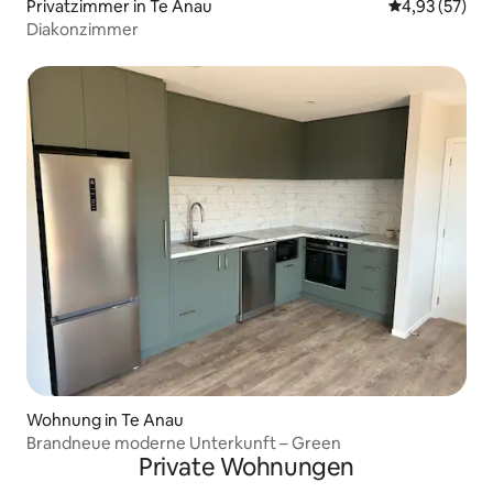
Privatzimmer in Te Anau
Durchschnitt
4,93 (57)
Diakonzimmer
Wohnung in Te Anau
Brandneue moderne Unterkunft – Green
Private Wohnungen