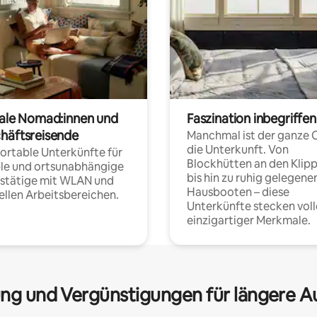
tale Nomad:innen und
Faszination inbegriffen
häftsreisende
Manchmal ist der ganze 
die Unterkunft. Von
rtable Unterkünfte für
Blockhütten an den Klip
ble und ortsunabhängige
bis hin zu ruhig gelegene
fstätige mit WLAN und
Hausbooten – diese
ellen Arbeitsbereichen.
Unterkünfte stecken voll
einzigartiger Merkmale.
ng und Vergünstigungen für längere A