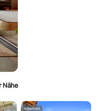
er Nähe
Superhost
Superhost