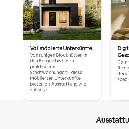
Voll möblierte Unterkünfte
Digi
Gesc
Von ruhigen Blockhütten in
den Bergen bis hin zu
Komfo
praktischen
flexi
Stadtwohnungen – diese
Beru
möblierten Unterkünfte
spezi
bieten dir Ausstattung wie
zuhause.
Ausstattu