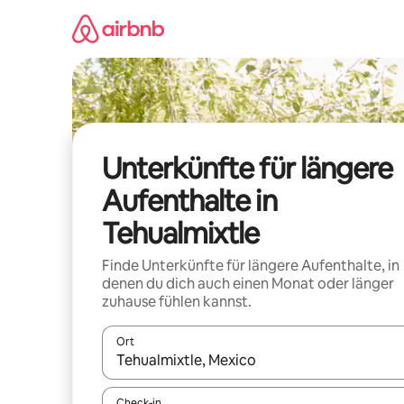
Zu
Inhalten
springen
Unterkünfte für längere
Aufenthalte in
Tehualmixtle
Finde Unterkünfte für längere Aufenthalte, in
denen du dich auch einen Monat oder länger
zuhause fühlen kannst.
Ort
Wenn Ergebnisse verfügbar sind, navigiere mit d
Check-in