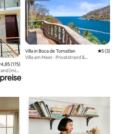
Villa in Boca de Tomatlan
Durchschnittlich
5 (3)
Villa am Meer · Privatstrand &
 4 Bewertungen
Gezeitenbecken
urchschnittliche Bewertung: 4,85 von 5, 175 Bewertungen
4,85 (175)
rand (mit
preise