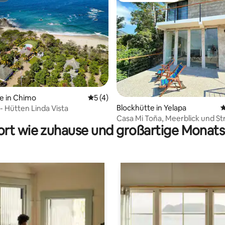
ertung: 4,94 von 5, 34 Bewertungen
e in Chimo
Durchschnittliche Bewertung: 5 von 5,
5 (4)
Blockhütte in Yelapa
D
- Hütten Linda Vista
Casa Mi Toña, Meerblick und St
rt wie zuhause und großartige Monats
AC)