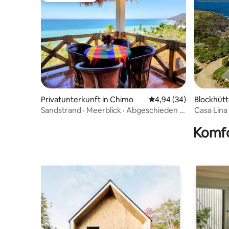
Privatunterkunft in Chimo
Durchschnittliche Bew
4,94 (34)
Blockhütt
Sandstrand · Meerblick · Abgeschieden ·
Casa Lina 
Starlink
Komfo