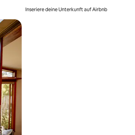
Inseriere deine Unterkunft auf Airbnb
h Berühren oder Wischgesten.