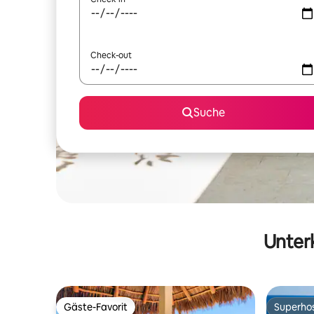
Check-out
Suche
Unterk
Gäste-Favorit
Superho
Gäste-Favorit
Superho