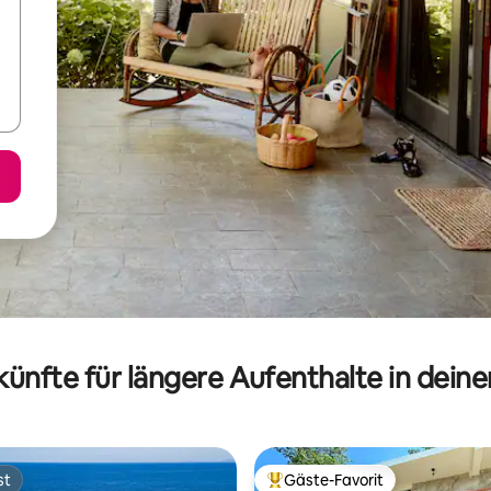
ünfte für längere Aufenthalte in dein
st
Gäste-Favorit
st
Beliebter Gäste-Favorit.