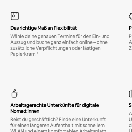
Das richtige Maß an Flexibilität
P
Wähle deine genauen Termine für den Ein- und
P
Auszug und buche ganz einfach online – ohne
A
zusätzliche Verpflichtungen oder lästigen
Z
Papierkram.*
Arbeitsgerechte Unterkünfte für digitale
S
Nomad:innen
A
Reist du geschäftlich? Finde eine Unterkunft
U
für einen längeren Aufenthalt mit schnellem
d
WLAN und einem komfortablen Arbeitsplatz.
Ü