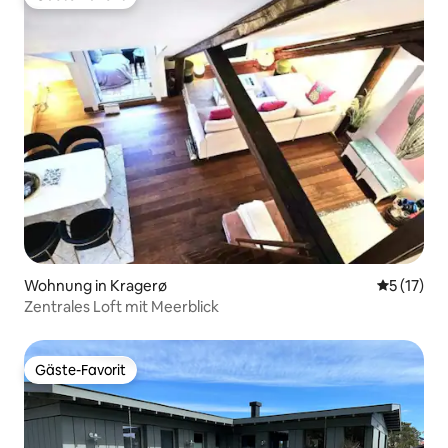
Gäste-Favorit
Wohnung in Kragerø
Durchschn
5 (17)
Zentrales Loft mit Meerblick
Gäste-Favorit
Gäste-Favorit