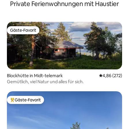
Private Ferienwohnungen mit Haustier
Gäste-Favorit
Gäste-Favorit
Blockhütte in Midt-telemark
Durchschnittli
4,86 (272)
Gemütlich, viel Natur und alles für sich.
Gäste-Favorit
Beliebter Gäste-Favorit.