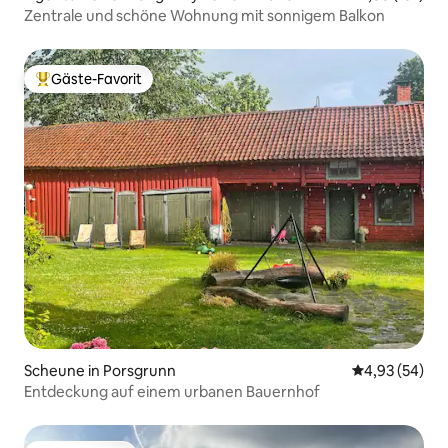
Zentrale und schöne Wohnung mit sonnigem Balkon
Gäste-Favorit
Beliebter Gäste-Favorit.
Scheune in Porsgrunn
Durchschnittl
4,93 (54)
Entdeckung auf einem urbanen Bauernhof