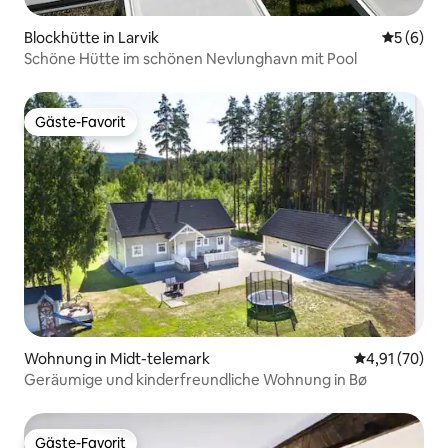
Blockhütte in Larvik
Durchschn
5 (6)
Schöne Hütte im schönen Nevlunghavn mit Pool
Gäste-Favorit
Gäste-Favorit
Wohnung in Midt-telemark
Durchschnitt
4,91 (70)
Geräumige und kinderfreundliche Wohnung in Bø
Gäste-Favorit