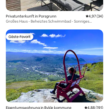
Privatunterkunft in Porsgrunn
Durchschnittl
4,97 (34)
Großes Haus - Beheiztes Schwimmbad - Sonniges
Grundstück - In Strandnähe
Gäste-Favorit
Gäste-Favorit
Eigentumswohnung in Bykle kommune
Durchschnittl
4,88 (191)