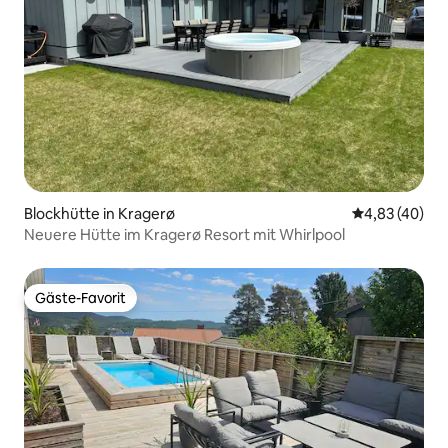
Blockhütte in Kragerø
Durchschnittl
4,83 (40)
Neuere Hütte im Kragerø Resort mit Whirlpool
Gäste-Favorit
Gäste-Favorit