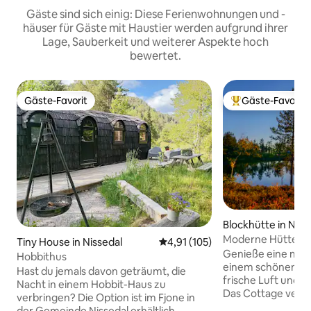
Gäste sind sich einig: Diese Ferienwohnungen und -
häuser für Gäste mit Haustier werden aufgrund ihrer
Lage, Sauberkeit und weiterer Aspekte hoch
bewertet.
Gäste-Favorit
Gäste-Favorit
Gäste-Favorit
Beliebter Gäste-F
Blockhütte in Niss
Moderne Hüttenidy
Tiny House in Nissedal
Durchschnittliche Bewertung: 4
4,91 (105)
magischem Ausbli
Genieße eine mode
Hobbithus
einem schönen Bli
Hast du jemals davon geträumt, die
frische Luft und d
Nacht in einem Hobbit-Haus zu
Das Cottage verfü
verbringen? Die Option ist im Fjone in
Schlafzimmer, zw
der Gemeinde Nissedal erhältlich.