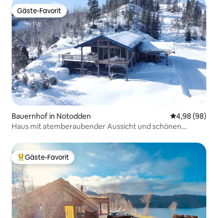
Gäste-Favorit
Gäste-Favorit
Bauernhof in Notodden
Durchschnittl
4,98 (98)
Haus mit atemberaubender Aussicht und schönen
Wandergebieten.
Gäste-Favorit
Beliebter Gäste-Favorit.