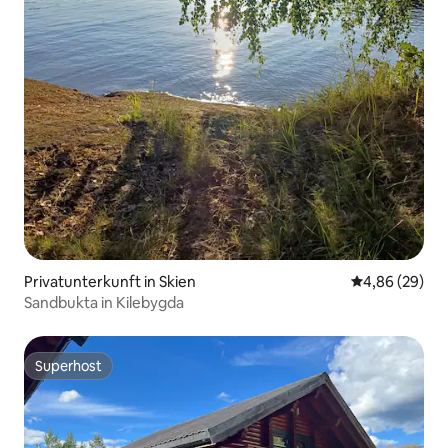
Privatunterkunft in Skien
Durchschnittl
4,86 (29)
Sandbukta in Kilebygda
Superhost
Superhost