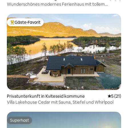
Wunderschönes modernes Ferienhaus mit tollem
Meerblick
Gäste-Favorit
Beliebter Gäste-Favorit.
Privatunterkunft in Kviteseid kommune
Durchschn
5 (21)
Villa Lakehouse Cedar mit Sauna, Stiefel und Whirlpool
Superhost
Superhost