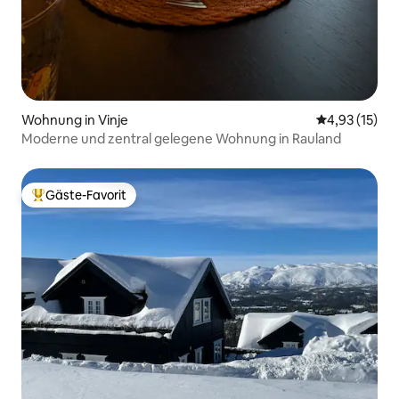
Wohnung in Vinje
Durchschnitt
4,93 (15)
Moderne und zentral gelegene Wohnung in Rauland
Gäste-Favorit
Beliebter Gäste-Favorit.