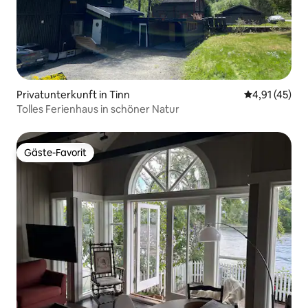
Privatunterkunft in Tinn
Durchschnitt
4,91 (45)
Tolles Ferienhaus in schöner Natur
Gäste-Favorit
Gäste-Favorit