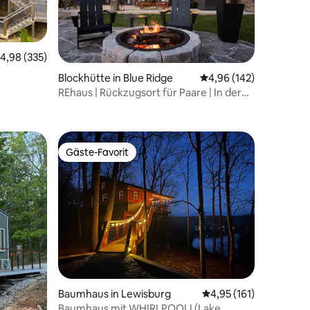
urchschnittliche Bewertung: 4,98 von 5, 335 Bewertungen
4,98 (335)
Blockhütte in Blue Ridge
Durchschnittliche Bew
4,96 (142)
REhaus | Rückzugsort für Paare | In der
52 Bewertungen
Nähe von DT | Hunde willkommen
Gäste-Favorit
Gäste-Favorit
01 Bewertungen
Baumhaus in Lewisburg
Durchschnittliche Bew
4,95 (161)
Baumhaus mit WHIRLPOOL! (Lake