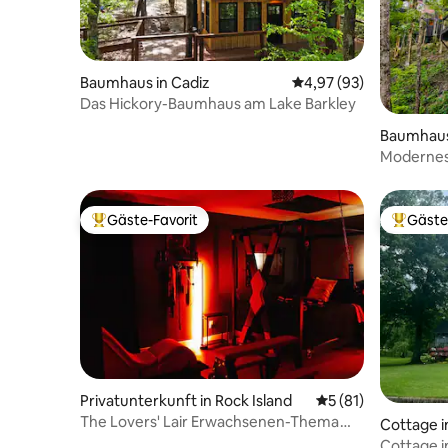
Baumhaus in Cadiz
Durchschnittliche Bew
4,97 (93)
Das Hickory-Baumhaus am Lake Barkley
Baumhaus 
ngs
Modernes
Atembera
Gäste-Favorit
Gäste
Beliebter Gäste-Favorit.
Beliebte
Privatunterkunft in Rock Island
Durchschnittliche 
5 (81)
The Lovers' Lair Erwachsenen-Thema
Cottage i
Kinky Kurzurlaub für Paare
Cottage i