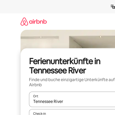
Zu
Inhalten
springen
Ferienunterkünfte in
Tennessee River
Finde und buche einzigartige Unterkünfte auf
Airbnb
Ort
Wenn Ergebnisse verfügbar sind, navigiere mit d
Check-in