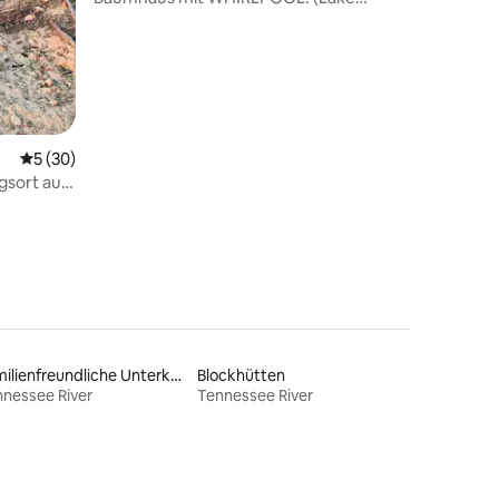
Malone)
Durchschnittliche Bewertung: 5 von 5, 30 Bewertungen
5 (30)
gsort auf
Familienfreundliche Unterkünfte
Blockhütten
nessee River
Tennessee River