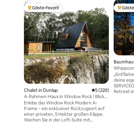
Gäste-Favorit
Gäste
Beliebter Gäste-Favorit.
Beliebte
Baumhaus
Whippoor
„Entflieh
deine eig
SERVICEG
Chalet in Dunlap
Durchschnittliche B
5 (220)
Retreat i
A-Rahmen-Haus in Window Rock | Blick
familienf
auf die Klippe, Whirlpool, Top 1 %
Erlebe das Window Rock Modern A-
den Baum
Frame – ein exklusiver Rückzugsort auf
Chattanoo
einer privaten, 5 Hektar großen Klippe.
Rückzugs
Wachen Sie in der Loft-Suite mit
Ausblick,
Kingsize-Bett auf und genießen Sie den
Sonnenau
Panoramablick auf die Berge. Entspanne
Außenkami