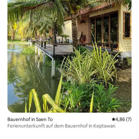
Bauernhof in Saen To
Durchschnitt
4,86 (7)
Ferienunterkunft auf dem Bauernhof in Keptawan