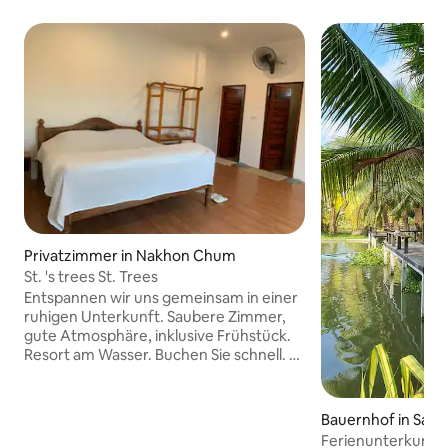
Privatzimmer in Nakhon Chum
St. 's trees St. Trees
Entspannen wir uns gemeinsam in einer
ruhigen Unterkunft. Saubere Zimmer,
gute Atmosphäre, inklusive Frühstück.
Resort am Wasser. Buchen Sie schnell. Es
gibt nur 2 Zimmer. Wenn Sie interessiert
sind, buchen Sie bitte zuerst ein Zimmer.
Super-Sonderpreis Das Restaurant
Bauernhof in Saen
Nanang ist neu eröffnet. Wir feiern die
Ferienunterkunft 