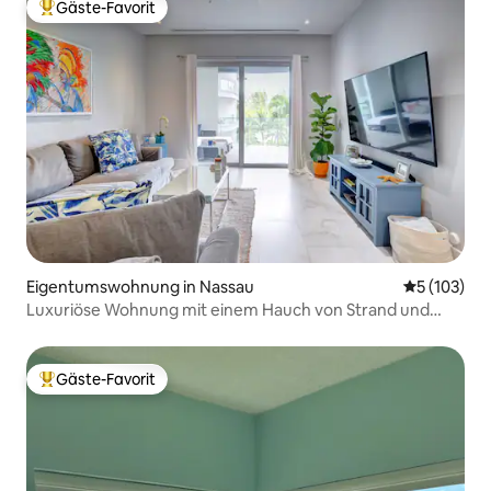
Gäste-Favorit
Beliebter Gäste-Favorit.
Eigentumswohnung in Nassau
Durchschni
5 (103)
Luxuriöse Wohnung mit einem Hauch von Strand und
Bahamas!
Gäste-Favorit
Beliebter Gäste-Favorit.