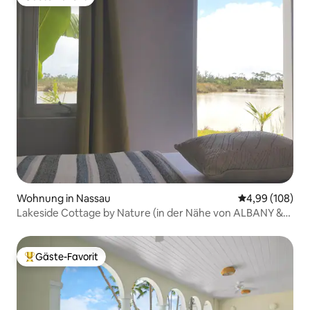
Gäste-Favorit
Wohnung in Nassau
Durchschnittli
4,99 (108)
Lakeside Cottage by Nature (in der Nähe von ALBANY &
Flughafen)
Gäste-Favorit
Beliebter Gäste-Favorit.