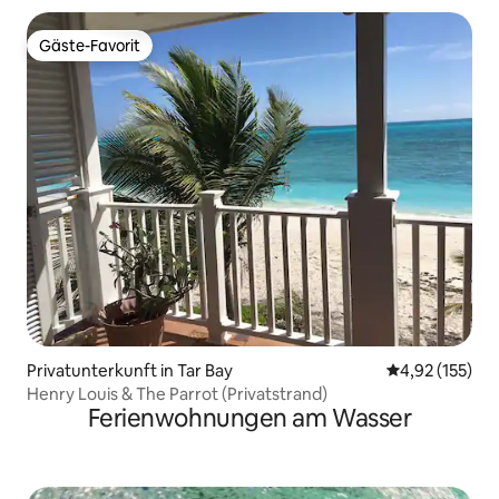
Gäste-Favorit
Gäste-Favorit
Privatunterkunft in Tar Bay
Durchschnittl
4,92 (155)
Henry Louis & The Parrot (Privatstrand)
Ferienwohnungen am Wasser