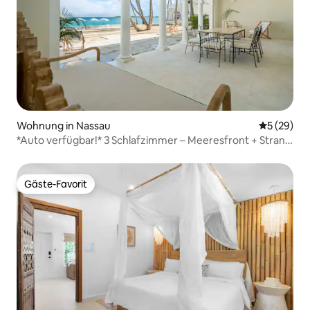
Wohnung in Nassau
Durchschni
5 (29)
*Auto verfügbar!* 3 Schlafzimmer – Meeresfront + Strand
+ Pool
Gäste-Favorit
Gäste-Favorit