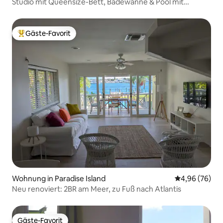
Studio mit Queensize-Bett, Badewanne & Pool mit
Meerblick
Gäste-Favorit
Beliebter Gäste-Favorit.
Wohnung in Paradise Island
Durchschnittl
4,96 (76)
Neu renoviert: 2BR am Meer, zu Fuß nach Atlantis
Gäste-Favorit