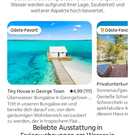
Wasser werden aufgrund ihrer Lage, Sauberkeit und
weiterer Aspekte hoch bewertet.
Gäste-Favorit
Gäste-Favorit
Gäste-Favorit
Beliebter Gäste-F
Privatunterkunft 
Sonnenaufgang a
Tiny House in George Town
Durchschnittliche Bewertung: 
4,99 (111)
vor deiner Haustü
Genieße Schwimm
Überwasser-Bungalow in Georgetown |
Schnorcheln vor d
In der Nähe des Docks!
Tritt in unseren Bungalow ein und
spektakuläre Auss
bereite dich darauf vor, von dem
diesem Haus in ei
geräumigen Wohnbereich verzaubert
Wohnanlage auf d
zu werden, der in tropischem Flair
östlichen Spitze v
Beliebte Ausstattung in
eingerichtet ist, das „Ich bin im Urlaub!“
Sonnenaufgang u
schreit. Glastüren rahmen die Aussicht