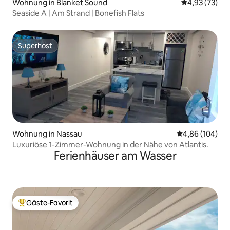
Wohnung in Blanket Sound
Durchschnitt
4,93 (73)
Seaside A | Am Strand | Bonefish Flats
Superhost
Superhost
Wohnung in Nassau
Durchschnittli
4,86 (104)
Luxuriöse 1-Zimmer-Wohnung in der Nähe von Atlantis.
Ferienhäuser am Wasser
Gäste-Favorit
Beliebter Gäste-Favorit.