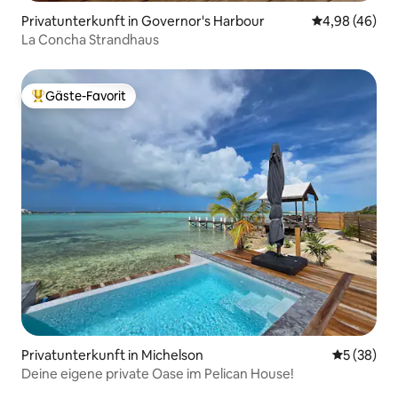
Privatunterkunft in Governor's Harbour
Durchschnittl
4,98 (46)
La Concha Strandhaus
Gäste-Favorit
Beliebter Gäste-Favorit.
Privatunterkunft in Michelson
Durchschni
5 (38)
Deine eigene private Oase im Pelican House!