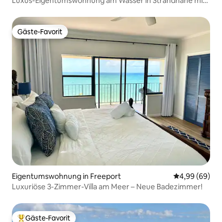
Luxus-Eigentumswohnung am Wasser in Strandnähe mit
Poolanlage und einem Dock
Gäste-Favorit
Gäste-Favorit
Eigentumswohnung in Freeport
Durchschnittl
4,99 (69)
Luxuriöse 3-Zimmer-Villa am Meer – Neue Badezimmer!
Gäste-Favorit