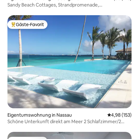
Sandy Beach Cottages, Strandpromenade,
Untergeschoss Nr. 11
Gäste-Favorit
Beliebter Gäste-Favorit.
Eigentumswohnung in Nassau
Durchschnittl
4,98 (153)
Schöne Unterkunft direkt am Meer 2 Schlafzimmer/2
Badezimmer