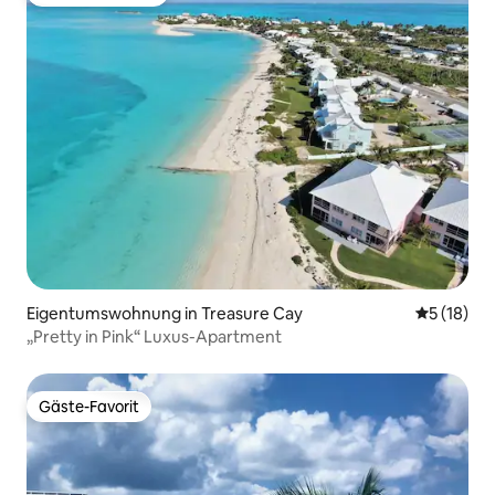
Beliebter Gäste-Favorit.
Eigentumswohnung in Treasure Cay
Durchschn
5 (18)
„Pretty in Pink“ Luxus-Apartment
Gäste-Favorit
Gäste-Favorit