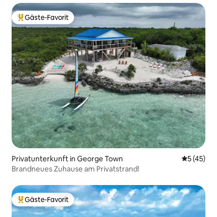
Gäste-Favorit
Beliebter Gäste-Favorit.
Privatunterkunft in George Town
Durchschn
5 (45)
Brandneues Zuhause am Privatstrand!
Gäste-Favorit
Beliebter Gäste-Favorit.