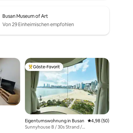
Busan Museum of Art
Von 29 Einheimischen empfohlen
Gäste-Favorit
Beliebter Gäste-Favorit.
Eigentumswohnung in Busan
Durchschnittliche Be
4,98 (50)
#Für
Sunnyhouse B / 30s Strand /
sreise#Praktikum#Digitaler
Drohnenshow-Spot