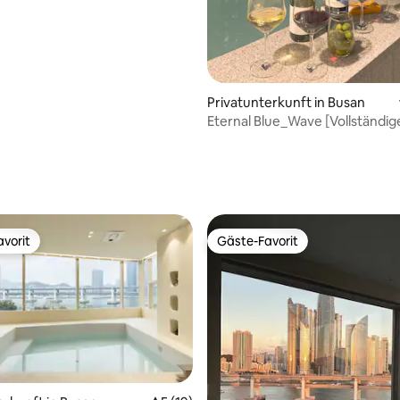
Privatunterkunft in Busan
Eternal Blue_Wave [Vollständige 
[Meerblick] [Finnische Sauna] 
Seilbahn] [Kostenloses Parken]
rtung: 4,99 von 5, 106 Bewertungen
vorit
Gäste-Favorit
vorit
Gäste-Favorit