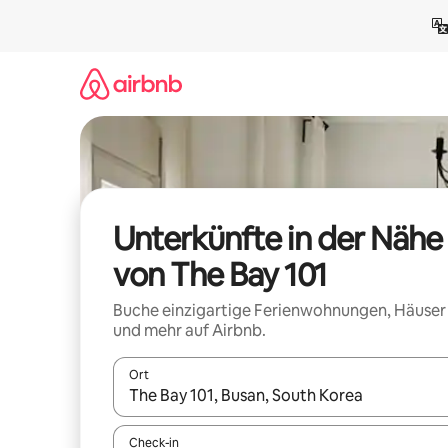
Zu
Inhalten
springen
Unterkünfte in der Nähe
von The Bay 101
Buche einzigartige Ferienwohnungen, Häuser
und mehr auf Airbnb.
Ort
Wenn Ergebnisse verfügbar sind, navigiere mit d
Check-in