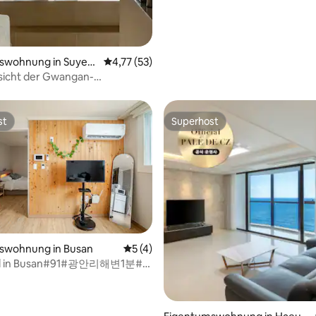
Nomade
ertung: 4,73 von 5, 107 Bewertungen
swohnung in Suyeo
Durchschnittliche Bewertung: 4,77 von 5, 
4,77 (53)
sicht der Gwangan-
angan-ri zu Fuß in 1
3-Zimmer-Unterkunft
 Goznest“
st
Superhost
st
Superhost
swohnung in Busan
Durchschnittliche Bewertung: 5 von 5,
5 (4)
cal in Busan#91#광안리해변1분#
켓5분#톤쇼우1분#무료짐보관