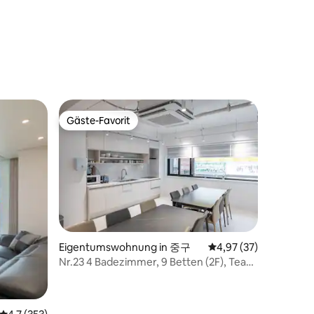
53 Bewertungen
Gäste-Favorit
Gäste-Favorit
 4 Bewertungen
Eigentumswohnung in 중구
Durchschnittliche Be
4,97 (37)
Nr.23 4 Badezimmer, 9 Betten (2F), Team
für 7-16 Personen