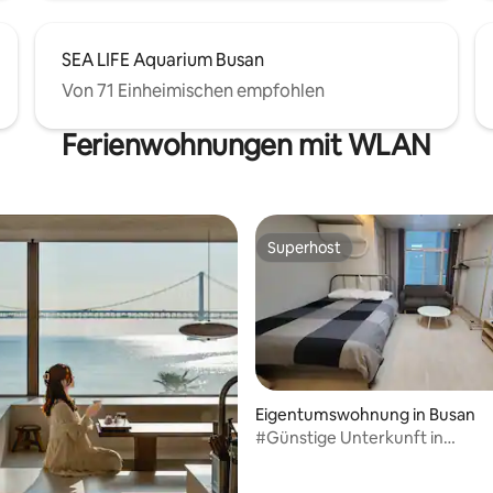
SEA LIFE Aquarium Busan
Von 71 Einheimischen empfohlen
Ferienwohnungen mit WLAN
Superhost
Superhost
Eigentumswohnung in Busan
#Günstige Unterkunft in
Haeundae#Einen Monat leben
Langzeitaufenthalte#Geschäft