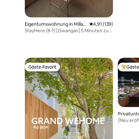
Eigentumswohnung in Millak
Durchschnittliche Bew
4,91 (139)
-dong, Suyeong-gu
StayHere (B-1) [Gwangan] 5 Minuten zu
Fuß vom Strand entfernt. Kostenlose
Parkplätze
Gäste-Favorit
Gäste
Gäste-Favorit
Beliebte
Privatunt
[Neu eröf
Gwangan-
Whirlpool
Personen) 