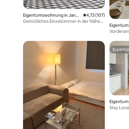
Eigentumswohnung in Jangj
Durchschnittliche Bew
4,73 (107)
eon-dong
Gemütliches Einzelzimmer in der Nähe
Eigentum
der Busan National University Station -
ng-gu
Vorderan
Nr. 1
Brücke/Gw
Sekunde/
„Mumuda,
Superho
Superho
Eigentum
Stay Lo
밀락더마