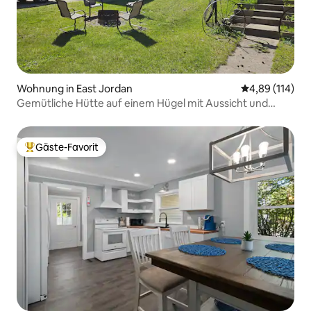
Wohnung in East Jordan
Durchschnittl
4,89 (114)
Gemütliche Hütte auf einem Hügel mit Aussicht und
Zugang zum See
Gäste-Favorit
Beliebter Gäste-Favorit.