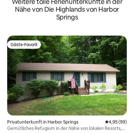
Weitere tolle Ferienunterkünfte in der
Nähe von Die Highlands von Harbor
Springs
Gäste-Favorit
Gäste-Favorit
Privatunterkunft in Harbor Springs
Durchschnittl
4,95 (99)
Gemütliches Refugium in der Nähe von lokalen Resorts,
Skifahren/Golf