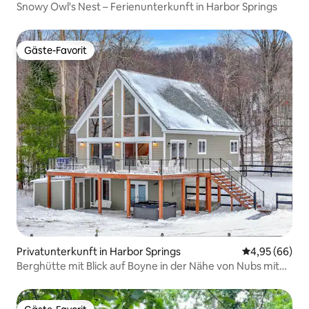
Snowy Owl's Nest – Ferienunterkunft in Harbor Springs
Gäste-Favorit
Gäste-Favorit
Privatunterkunft in Harbor Springs
Durchschnittl
4,95 (66)
Berghütte mit Blick auf Boyne in der Nähe von Nubs mit
Whirlpool