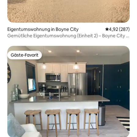
Eigentumswohnung in Boyne City
Durchschnittli
4,92 (287)
Gemütliche Eigentumswohnung (Einheit 2) – Boyne City &
Lake Charlevoix
Gäste-Favorit
Gäste-Favorit