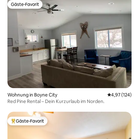
Gäste-Favorit
Gäste-Favorit
Wohnung in Boyne City
Durchschnittl
4,97 (124)
Red Pine Rental – Dein Kurzurlaub im Norden.
Gäste-Favorit
Beliebter Gäste-Favorit.