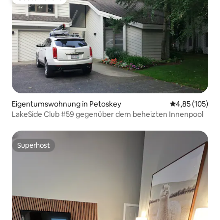
Gäste-Favorit
Eigentumswohnung in Petoskey
Durchschnittl
4,85 (105)
LakeSide Club #59 gegenüber dem beheizten Innenpool
Superhost
Superhost