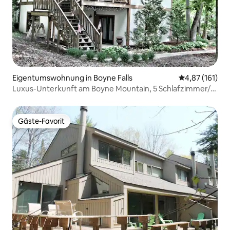
Eigentumswohnung in Boyne Falls
Durchschnittl
4,87 (161)
Luxus-Unterkunft am Boyne Mountain, 5 Schlafzimmer/4
Bäder
Gäste-Favorit
Gäste-Favorit