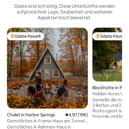
Gäste sind sich einig: Diese Unterkünfte werden
aufgrund ihrer Lage, Sauberkeit und weiteren
Aspekten hoch bewertet.
Gäste-Favorit
Gäste-Favorit
Beliebter Gäste-Favorit.
Beliebter Gäste-F
Blockhütte in Pet
Hidden Acres Vest
Herbstausflug – W
Genieße die mode
2 Betten und 2 Bäde
Rückzugsort ist ide
Chalet in Harbor Springs
Durchschnittliche Bewertung: 4
4,97 (196)
Freunde und biete
Gemütliches A-Frame-Haus am Tunnel
mit rustikalem Ch
of Trees Harbor Springs
Gemütliches A-Rahmen-Haus in
einer identischen