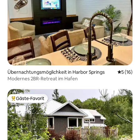
Übernachtungsmöglichkeit in Harbor Springs
Durchschn
5 (16)
Modernes 2BR-Retreat im Hafen
Gäste-Favorit
Beliebter Gäste-Favorit.