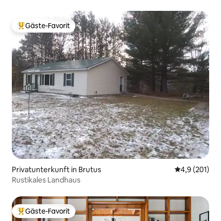
Gäste-Favorit
Beliebter Gäste-Favorit.
Privatunterkunft in Brutus
Durchschnitt
4,9 (201)
Rustikales Landhaus
Gäste-Favorit
Beliebter Gäste-Favorit.