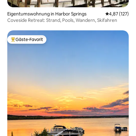
Eigentumswohnung in Harbor Springs
Durchschnittl
4,87 (127)
Coveside Retreat: Strand, Pools, Wandern, Skifahren
Gäste-Favorit
Beliebter Gäste-Favorit.