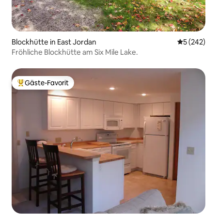
Blockhütte in East Jordan
Durchschnit
5 (242)
Fröhliche Blockhütte am Six Mile Lake.
Gäste-Favorit
Beliebter Gäste-Favorit.