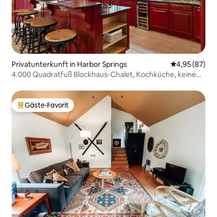
Privatunterkunft in Harbor Springs
Durchschnittl
4,95 (87)
4.000 Quadratfuß Blockhaus-Chalet, Kochküche, keine
Gebühren, Haustiere!
Gäste-Favorit
Beliebter Gäste-Favorit.