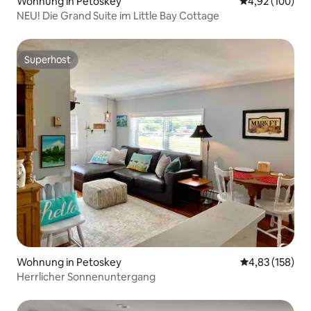
Wohnung in Petoskey
Durchschnittli
4,92 (100)
NEU! Die Grand Suite im Little Bay Cottage
Superhost
Superhost
Wohnung in Petoskey
Durchschnittl
4,83 (158)
Herrlicher Sonnenuntergang