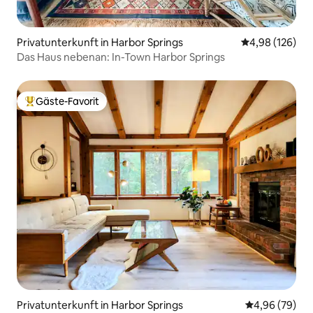
Privatunterkunft in Harbor Springs
Durchschnittli
4,98 (126)
Das Haus nebenan: In-Town Harbor Springs
Gäste-Favorit
Beliebter Gäste-Favorit.
Privatunterkunft in Harbor Springs
Durchschnittl
4,96 (79)