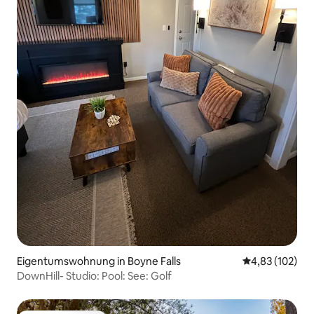
Eigentumswohnung in Boyne Falls
Durchschnittl
4,83 (102)
DownHill- Studio: Pool: See: Golf