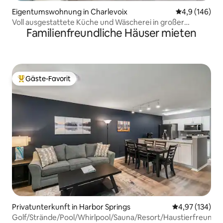
Eigentumswohnung in Charlevoix
Durchschnitt
4,9 (146)
Voll ausgestattete Küche und Wäscherei in großer
Familienfreundliche Häuser mieten
Wohnung – sehr sauber!
Gäste-Favorit
Beliebter Gäste-Favorit.
Privatunterkunft in Harbor Springs
Durchschnittl
4,97 (134)
Golf/Strände/Pool/Whirlpool/Sauna/Resort/Haustierfreundli