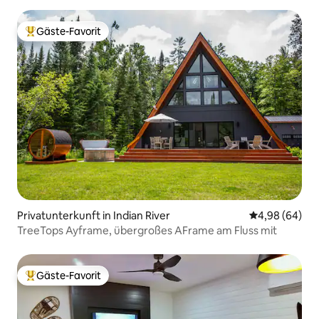
Gäste-Favorit
Beliebter Gäste-Favorit.
Privatunterkunft in Indian River
Durchschnittl
4,98 (64)
TreeTops Ayframe, übergroßes AFrame am Fluss mit
Gäste-Favorit
Beliebter Gäste-Favorit.