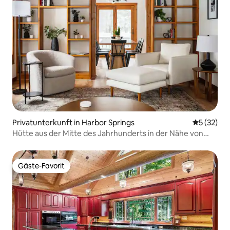
Privatunterkunft in Harbor Springs
Durchschn
5 (32)
Hütte aus der Mitte des Jahrhunderts in der Nähe von
Lake Towns & Slopes
Gäste-Favorit
Gäste-Favorit