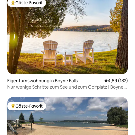
Gäste-Favorit
Beliebter Gäste-Favorit.
Eigentumswohnung in Boyne Falls
Durchschnittl
4,89 (132)
Nur wenige Schritte zum See und zum Golfplatz | Boyne
Resort | Hundefreundlich
Gäste-Favorit
Beliebter Gäste-Favorit.