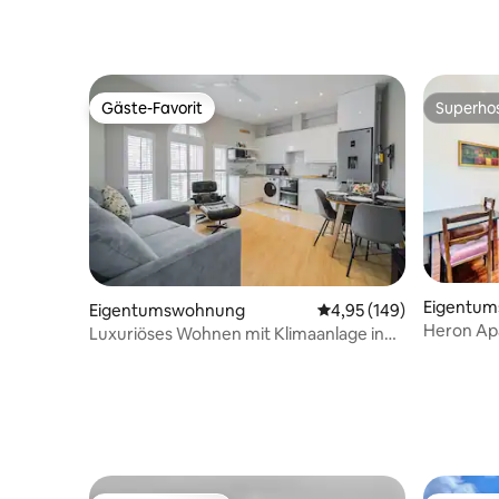
Gäste-Favorit
Superho
Gäste-Favorit
Superho
Eigentu
Eigentumswohnung
Durchschnittliche Bewe
4,95 (149)
Heron Ap
Luxuriöses Wohnen mit Klimaanlage in
Fulham (Wohnung 1).