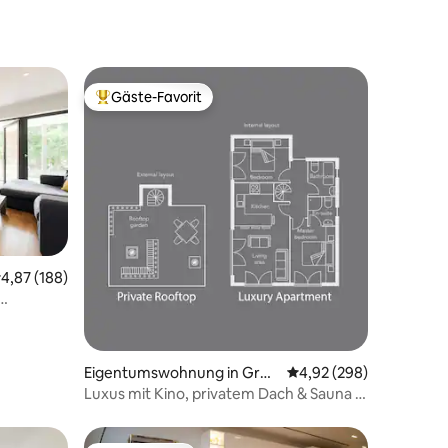
Gäste-Favorit
Beliebter Gäste-Favorit.
09 Bewertungen
urchschnittliche Bewertung: 4,87 von 5, 188 Bewertungen
4,87 (188)
Eigentumswohnung in Grea
Durchschnittliche Bew
4,92 (298)
ter London
Luxus mit Kino, privatem Dach & Sauna in
Zone 1