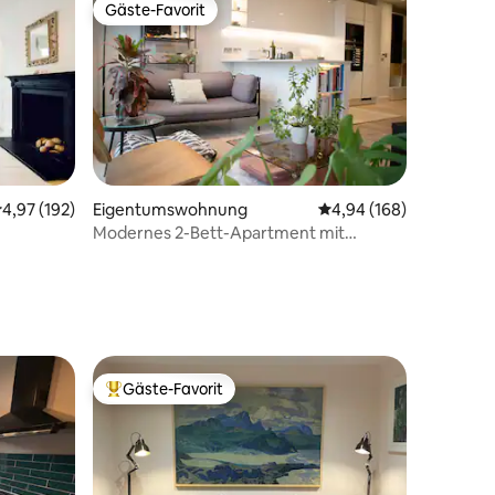
Gäste-Favorit
Gäste-Favorit
urchschnittliche Bewertung: 4,97 von 5, 192 Bewertungen
4,97 (192)
Eigentumswohnung
Durchschnittliche Bew
4,94 (168)
Modernes 2-Bett-Apartment mit
32 Bewertungen
Klimaanlage | 24-Stunden-Concierge |
Zentrum von London
Gäste-Favorit
Beliebter Gäste-Favorit.