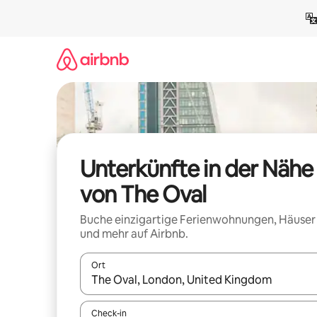
Zu
Inhalten
springen
Unterkünfte in der Nähe
von The Oval
Buche einzigartige Ferienwohnungen, Häuser
und mehr auf Airbnb.
Ort
Wenn Ergebnisse verfügbar sind, navigiere mit d
Check-in