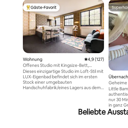
Gäste-Favorit
Superho
Beliebter Gäste-Favorit.
Superho
Wohnung
Durchschnittliche Be
4,9 (127)
Offenes Studio mit Kingsize-Bett,
eigenem Bad und Klimaanlage – 6-m-
Dieses einzigartige Studio im Loft-Stil mit
Schlauch
LUX-Eigenbad befindet sich im ersten
Übernach
Stock einer umgebauten
Geheime Vi
Handschuhfabrik/eines Lagers aus dem
30 Minute
Little Bam
frühen viktorianischen Zeitalter im
authentis
Herzen von Kennington. Es ist die einzige
nur 30 Mi
in Privatbesitz befindliche ehemalige
in ganz Gr
Fabrikentwicklung in der Gegend, was
Beliebte Ausst
Das Bouti
sie wirklich einzigartig macht. Die
Jahre mit
Wohnung verfügt über ein Kingsize-
Materialie
Bett, einen schwenkbaren Fernseher,
Handwerk