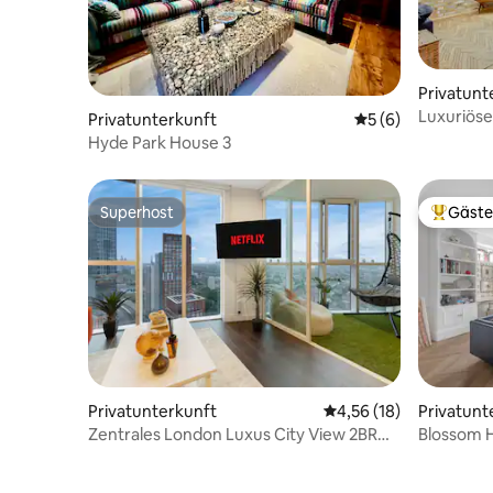
Privatunt
Luxuriös
Privatunterkunft
Durchschnittliche
5 (6)
Hyde Park
Hyde Park House 3
Superhost
Gäste
Superhost
Beliebte
Privatunterkunft
Durchschnittliche Bew
4,56 (18)
Privatunt
Zentrales London Luxus City View 2BR
Blossom 
2Bath
in Barons