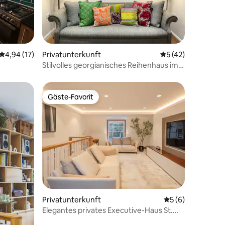
45 Bewertungen
Durchschnittliche Bewertung: 4,94 von 5, 17 Bewertungen
4,94 (17)
Privatunterkunft
Durchschnittliche
5 (42)
Stilvolles georgianisches Reihenhaus im
Zentrum Londons
Gäste-Favorit
Gäste-Favorit
53 Bewertungen
Privatunterkunft
Durchschnittlich
5 (6)
Elegantes privates Executive-Haus St.
James Park