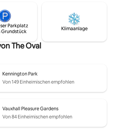
engenden
einschließlich superschnellem WLAN,
hnete
Smart-TV mit Streaming-Diensten und
-
äußerst komfortablen Betten.
 erreichen,
Heizkörper im ganzen Boot machen dies
e aus
zu einer komfortablen Option das ganze
ser Parkplatz
Klimaanlage
Jahr über.
 Grundstück
von The Oval
Kennington Park
Von 149 Einheimischen empfohlen
Vauxhall Pleasure Gardens
Von 84 Einheimischen empfohlen