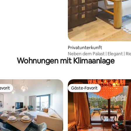
Privatunterkunft
Neben dem Palast | Elegant | Ri
Wohnungen mit Klimaanlage
Bett | Voll ausgestattete Küche
vorit
Gäste-Favorit
vorit
Gäste-Favorit