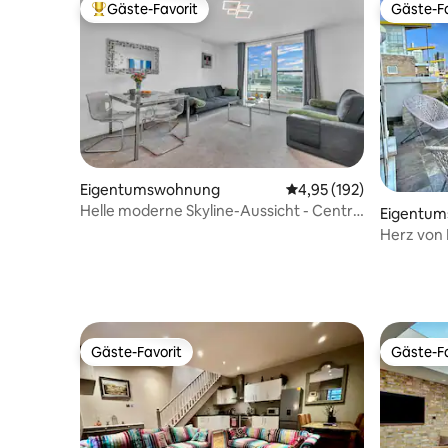
Gäste-Favorit
Gäste-Fa
Beliebter Gäste-Favorit.
Gäste-Fa
Eigentumswohnung
Durchschnittliche Bewe
4,95 (192)
Helle moderne Skyline-Aussicht - Central
Eigentu
London 2 Bett
Herz von 
von LND C
Gäste-Favorit
Gäste-Fa
Gäste-Favorit
Gäste-Fa