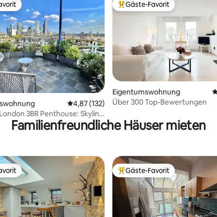
vorit
Gäste-Favorit
vorit
Beliebter Gäste-Favorit.
rtung: 4,95 von 5, 192 Bewertungen
Eigentumswohnung
D
Über 300 Top-Bewertungen
mswohnung
Durchschnittliche Bewertung: 4,87 von 5, 1
4,87 (132)
London 3BR Penthouse: Skyline
Familienfreundliche Häuser mieten
ity
vorit
Gäste-Favorit
vorit
Beliebter Gäste-Favorit.