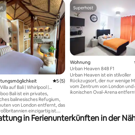
st
Superhost
st
Superhost
Wohnung
wertung: 4,9 von 5, 127 Bewertungen
Urban Heaven 84B F1
Urban Heaven ist ein stilvoller
Rückzugsort, der nur wenige 
tungsmöglichkeit
Durchschnittliche Bewertung: 5 von 5,
5 (5)
vom Zentrum von London und 
lla auf Bali | Whirlpool |
ikonischen Oval-Arena entfernt 
n von London entfernt
boo Bali ist ein privates,
Versteckt in einer ruhigen Ecke
ches balinesisches Refugium,
eine ruhige Flucht aus der Stadt
nuten von London entfernt, das
während es dich in der Nähe vo
oßbritannien einzigartig ist.
hält, was London zu bieten hat.
attung in Ferienunterkünften in der Nä
que-Interieur wurde über drei
Inneren findest du modernen 
 authentischen indonesischen
geschmackvolle Einrichtung un
n und raffinierter britischer
einladende Atmosphäre, die es d
skunst handgefertigt und