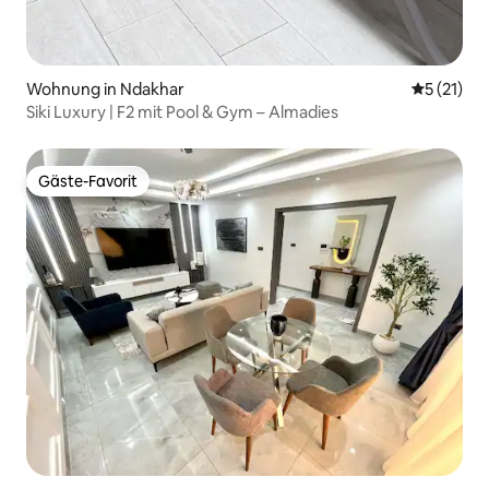
Wohnung in Ndakhar
Durchschn
5 (21)
Siki Luxury | F2 mit Pool & Gym – Almadies
Gäste-Favorit
Gäste-Favorit