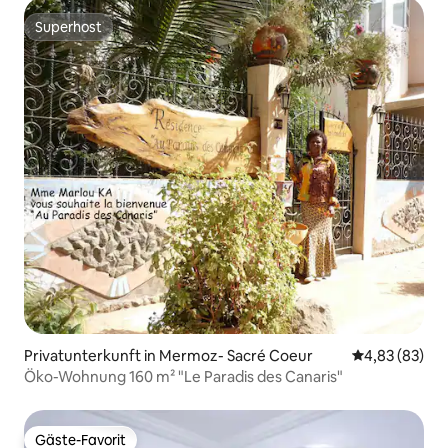
Superhost
Superhost
Privatunterkunft in Mermoz- Sacré Coeur
Durchschnittl
4,83 (83)
Öko-Wohnung 160 m² "Le Paradis des Canaris"
Gäste-Favorit