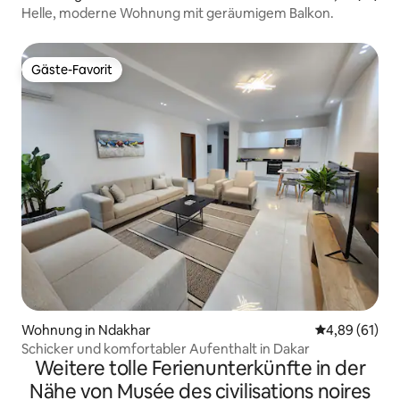
Helle, moderne Wohnung mit geräumigem Balkon.
Gäste-Favorit
Gäste-Favorit
Wohnung in Ndakhar
Durchschnitt
4,89 (61)
Schicker und komfortabler Aufenthalt in Dakar
Weitere tolle Ferienunterkünfte in der
Nähe von Musée des civilisations noires