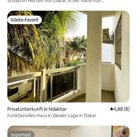
Studio im Herzen von Dakar, in der Nähe von
Annehmlichkeiten.
Gäste-Favorit
Gäste-Favorit
Privatunterkunft in Ndakhar
Durchschnitt
4,88 (8)
Funktionelles Haus in idealer Lage in Dakar
Superhost