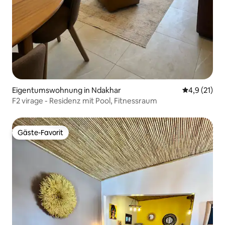
Eigentumswohnung in Ndakhar
Durchschnit
4,9 (21)
F2 virage - Residenz mit Pool, Fitnessraum
Gäste-Favorit
Gäste-Favorit