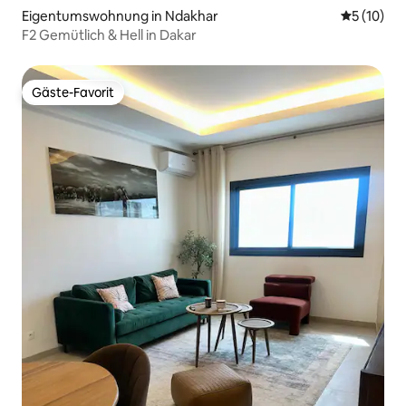
Eigentumswohnung in Ndakhar
Durchschn
5 (10)
F2 Gemütlich & Hell in Dakar
Gäste-Favorit
Gäste-Favorit