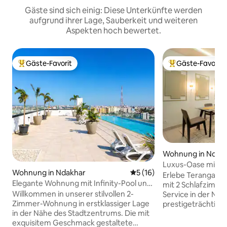
Gäste sind sich einig: Diese Unterkünfte werden
aufgrund ihrer Lage, Sauberkeit und weiteren
Aspekten hoch bewertet.
Gäste-Favorit
Gäste-Favorit
Beliebter Gäste-Favorit.
Beliebter Gäste-F
Wohnung in Ndak
Luxus-Oase mit 110
Wohnung in Ndakhar
Durchschnittliche Bewertun
5 (16)
inklusive
Erlebe Teranga Ba
Elegante Wohnung mit Infinity-Pool und
mit 2 Schlafzimm
Fitnessraum, Sicherheit rund um die Uhr
Willkommen in unserer stilvollen 2-
Service in der Nä
Zimmer-Wohnung in erstklassiger Lage
prestigeträchtigem
in der Nähe des Stadtzentrums. Die mit
Geschäftsreisende
exquisitem Geschmack gestaltete
bietet es bequem P