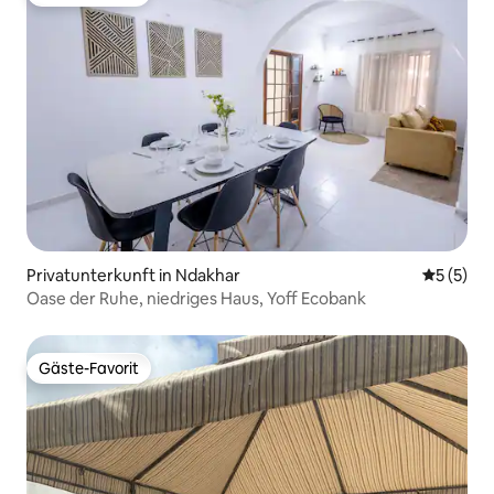
Gäste-Favorit
Privatunterkunft in Ndakhar
Durchsch
5 (5)
Oase der Ruhe, niedriges Haus, Yoff Ecobank
Gäste-Favorit
Gäste-Favorit