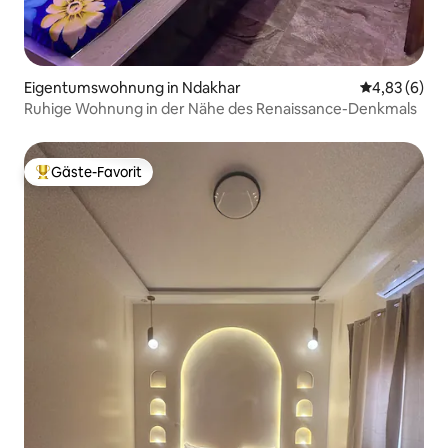
Eigentumswohnung in Ndakhar
Durchschnitt
4,83 (6)
Ruhige Wohnung in der Nähe des Renaissance-Denkmals
Gäste-Favorit
Beliebter Gäste-Favorit.