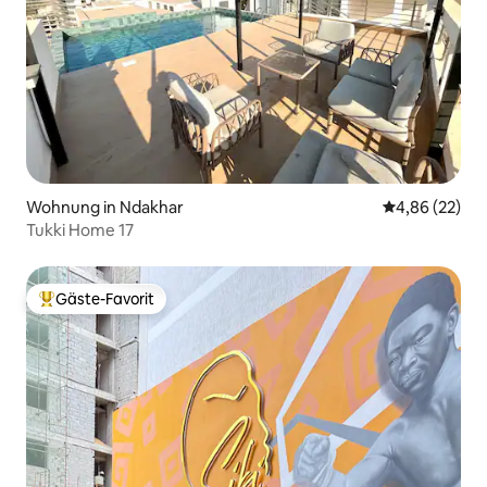
Wohnung in Ndakhar
Durchschnittl
4,86 (22)
Tukki Home 17
Gäste-Favorit
Beliebter Gäste-Favorit.