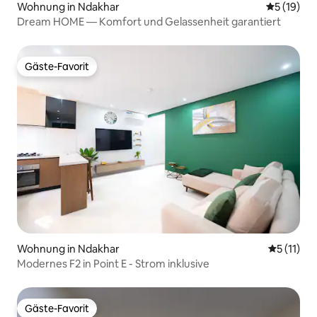
Wohnung in Ndakhar
Durchschn
5 (19)
Dream HOME — Komfort und Gelassenheit garantiert
Gäste-Favorit
Gäste-Favorit
Wohnung in Ndakhar
Durchschn
5 (11)
Modernes F2 in Point E - Strom inklusive
Gäste-Favorit
Gäste-Favorit