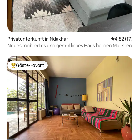
Privatunterkunft in Ndakhar
Durchschnitt
4,82 (17)
Neues möbliertes und gemütliches Haus bei den Maristen
Gäste-Favorit
Beliebter Gäste-Favorit.