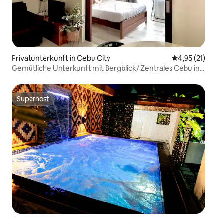
Privatunterkunft in Cebu City
Durchschnitt
4,95 (21)
Gemütliche Unterkunft mit Bergblick/ Zentrales Cebu in
der Nähe von Fuente
Superhost
Superhost