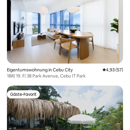
Eigentumswohnung in Cebu City
Durchschnitt
4,93 (57)
1BR| 19. F| 38 Park Avenue, Cebu IT Park
Gäste-Favorit
Gäste-Favorit