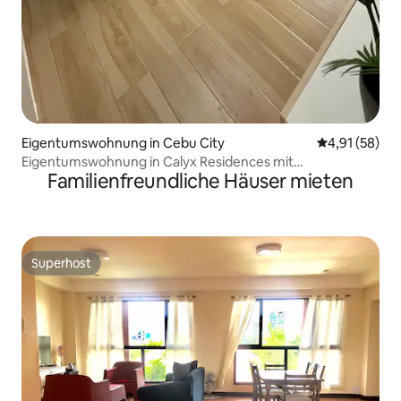
Eigentumswohnung in Cebu City
Durchschnitt
4,91 (58)
Eigentumswohnung in Calyx Residences mit
Familienfreundliche Häuser mieten
fantastischem Pool (10. Etage)
Superhost
Superhost