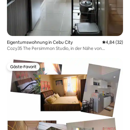
Eigentumswohnung in Cebu City
Durchschnittl
4,84 (32)
Cozy35 The Persimmon Studio, in der Nähe von
Flughafen/SM/Ayala
Gäste-Favorit
Gäste-Favorit