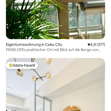
Eigentumswohnung in Cebu City
Durchschnitt
4,9 (377)
PENELOPEs praktischer Ort mit Blick auf die Berge von
Cebu
Gäste-Favorit
Beliebter Gäste-Favorit.