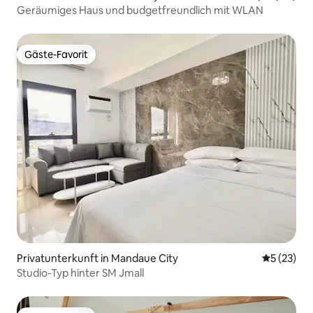
Geräumiges Haus und budgetfreundlich mit WLAN
Gäste-Favorit
Gäste-Favorit
Privatunterkunft in Mandaue City
Durchschn
5 (23)
Studio-Typ hinter SM Jmall