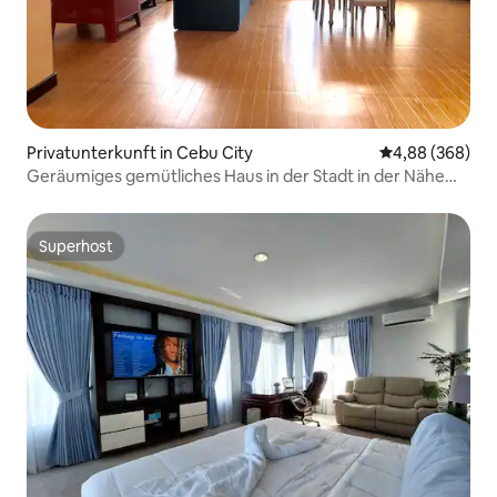
Privatunterkunft in Cebu City
Durchschnittli
4,88 (368)
Geräumiges gemütliches Haus in der Stadt in der Nähe
von Einkaufszentren & Fuente
Superhost
Superhost