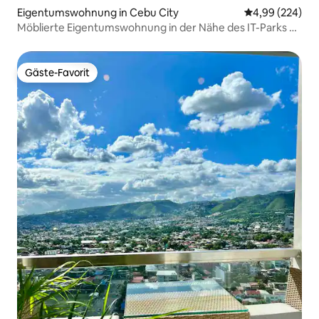
Eigentumswohnung in Cebu City
Durchschnittli
4,99 (224)
Möblierte Eigentumswohnung in der Nähe des IT-Parks +
Parkplatz
Gäste-Favorit
Gäste-Favorit