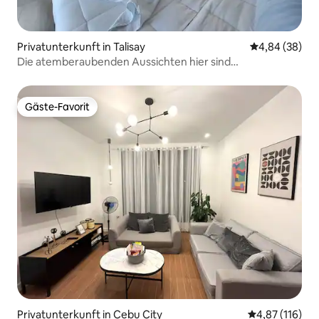
Privatunterkunft in Talisay
Durchschnittl
4,84 (38)
Die atemberaubenden Aussichten hier sind
unbeschreiblich!
Gäste-Favorit
Gäste-Favorit
Privatunterkunft in Cebu City
Durchschnittl
4,87 (116)