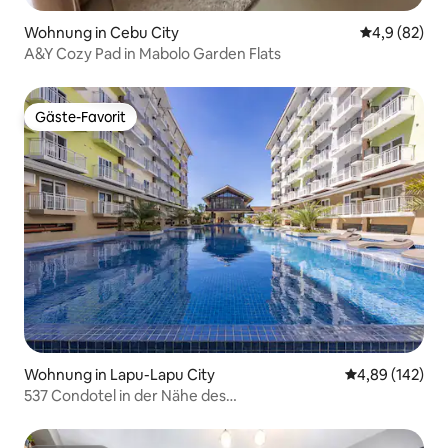
Wohnung in Cebu City
Durchschnitt
4,9 (82)
A&Y Cozy Pad in Mabolo Garden Flats
Gäste-Favorit
Gäste-Favorit
Wohnung in Lapu-Lapu City
Durchschnittli
4,89 (142)
537 Condotel in der Nähe des
Flughafens&Mall+Pool+Fitnessraum+schnelles WLAN.