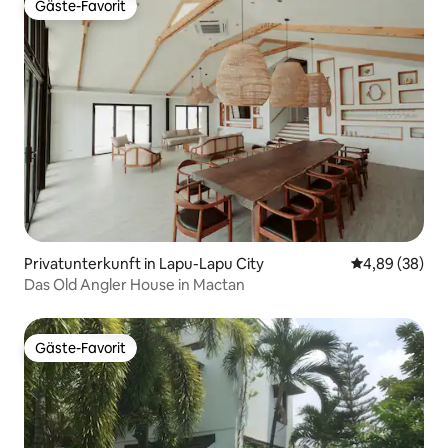
Gäste-Favorit
Gäste-Favorit
Privatunterkunft in Lapu-Lapu City
Durchschnittl
4,89 (38)
Das Old Angler House in Mactan
Gäste-Favorit
Gäste-Favorit