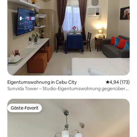
Eigentumswohnung in Cebu City
Durchschnittl
4,94 (173)
Sunvida Tower – Studio-Eigentumswohnung gegenüber
SM City Cebu
Gäste-Favorit
Gäste-Favorit