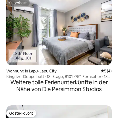
Superhost
Superhost
Wohnung in Lapu-Lapu City
Durchsch
5 (4)
Kingsize-Doppelbett •18. Etage, B101 •75"-Fernseher• 13
Weitere tolle Ferienunterkünfte in der
Minuten zum Flughafen
Nähe von Die Persimmon Studios
Gäste-Favorit
Gäste-Favorit