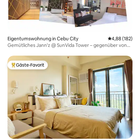
Eigentumswohnung in Cebu City
Durchschnittli
4,88 (182)
Gemütliches Jann'z @ SunVida Tower – gegenüber von
SM City Cebu
Gäste-Favorit
Beliebter Gäste-Favorit.