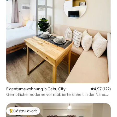
Eigentumswohnung in Cebu City
Durchschnittl
4,97 (122)
Gemütliche moderne voll möblierte Einheit in der Nähe
des IT-Parks Cebu
Gäste-Favorit
Beliebter Gäste-Favorit.