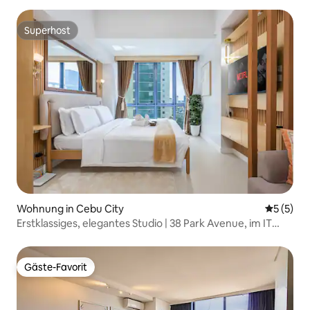
Superhost
Superhost
Wohnung in Cebu City
Durchsch
5 (5)
Erstklassiges, elegantes Studio | 38 Park Avenue, im IT
Park
Gäste-Favorit
Gäste-Favorit