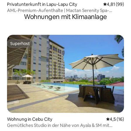
Privatunterkunft in Lapu-Lapu City
Durchschnitt
4,81 (99)
AML-Premium-Aufenthalte | Mactan Serenity Spa-
Wohnungen mit Klimaanlage
Rückzugsort
Superhost
Superhost
Wohnung in Cebu City
Durchschnit
4,5 (16)
Gemütliches Studio in der Nähe von Ayala & SM mit
kostenlosem Netflix