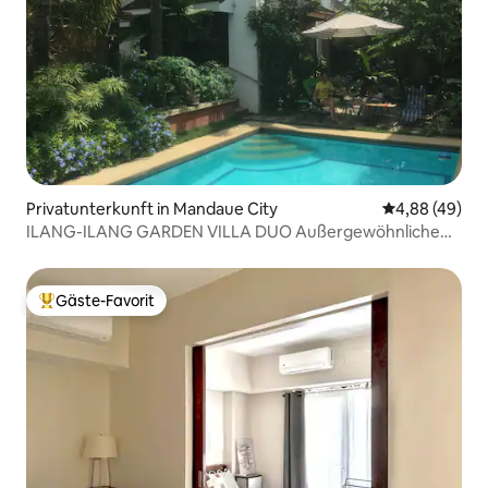
Privatunterkunft in Mandaue City
Durchschnittl
4,88 (49)
ILANG-ILANG GARDEN VILLA DUO Außergewöhnliche
Unterkunft
Gäste-Favorit
Beliebter Gäste-Favorit.