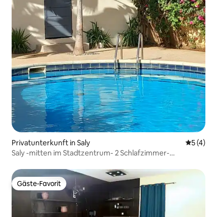
Privatunterkunft in Saly
Durchsch
5 (4)
Saly -mitten im Stadtzentrum- 2 Schlafzimmer-
Wohnzimmer
Gäste-Favorit
Gäste-Favorit