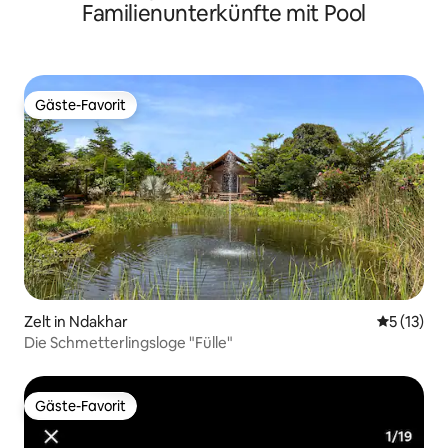
Familienunterkünfte mit Pool
Gäste-Favorit
Gäste-Favorit
Zelt in Ndakhar
Durchschn
5 (13)
Die Schmetterlingsloge "Fülle"
Gäste-Favorit
Gäste-Favorit