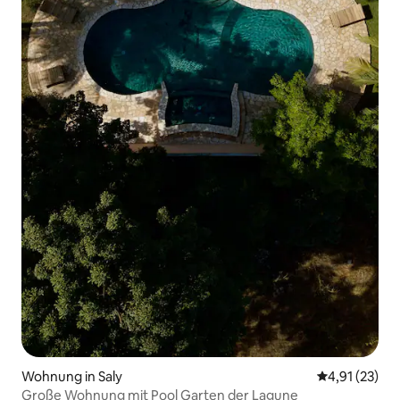
Wohnung in Saly
Durchschnitt
4,91 (23)
Große Wohnung mit Pool Garten der Lagune