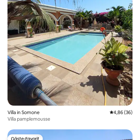
Villa in Somone
Durchschnittl
4,86 (36)
Villa pamplemousse
Gäste-Favorit