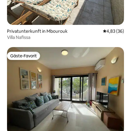
Privatunterkunft in Mbourouk
Durchschnittl
4,83 (36)
Villa Nafissa
Gäste-Favorit
Gäste-Favorit