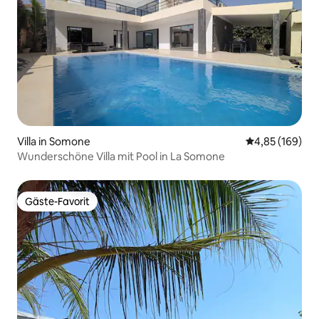
Villa in Somone
Durchschnittli
4,85 (169)
Wunderschöne Villa mit Pool in La Somone
Gäste-Favorit
Gäste-Favorit