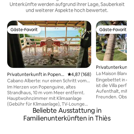
Unterkünfte werden aufgrund ihrer Lage, Sauberkeit
und weiterer Aspekte hoch bewertet.
Gäste-Favorit
Gäste-Favorit
Gäste-Favorit
Gäste-Favorit
Privatunterkunft 
u
La Maison Blanch
Privatunterkunft in Popeng
Durchschnittliche Bewertung: 4
4,87 (168)
moderne Villa
Eingebettet in de
uine
Cabano Alberte: nur einen Schritt vom
ist die Villa perfe
Meer entfernt
Im Herzen von Popenguine, altes
Aufenthalt, mit de
Strandhaus, 10 m vom Meer entfernt.
Freunden. Obstga
Hauptwohnzimmer mit Klimaanlage
Terrassen schätzen den Pool
(Gebühr für Klimaanlage), TV-Lounge
Ideal gelegen zwi
Beliebte Ausstattung in
mit direktem Zugang zur Terrasse mit
Somone, bietet Ng
Blick auf das Meer, Außendusche,
Familienunterkünften in Thiès
authentisches Fisc
Wäscheleine; 2 Schlafzimmer (4
Wohnumfeld. Unser Team wird sehr
Personen), kleine Küche, 1 Badezimmer
fürsorglich sein 
(Dusche, Waschbecken, WC).