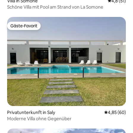
Villa in Somone
Durchschnit
4,8 (51)
Schöne Villa mit Pool am Strand von La Somone
Gäste-Favorit
Gäste-Favorit
Privatunterkunft in Saly
Durchschnittl
4,85 (60)
Moderne Villa ohne Gegenüber