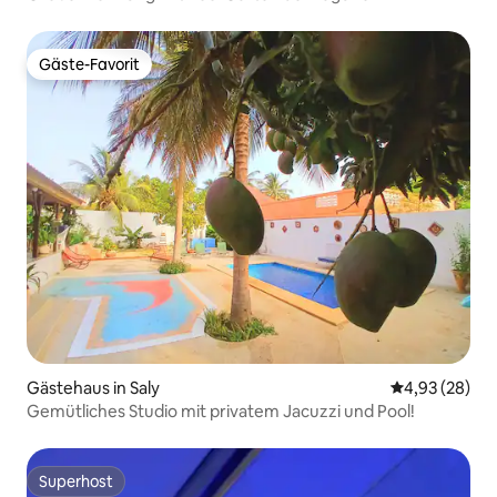
Gäste-Favorit
Gäste-Favorit
Gästehaus in Saly
Durchschnittl
4,93 (28)
Gemütliches Studio mit privatem Jacuzzi und Pool!
Superhost
Superhost