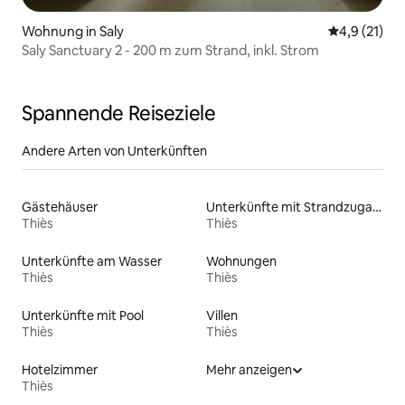
Wohnung in Saly
Durchschnit
4,9 (21)
Saly Sanctuary 2 - 200 m zum Strand, inkl. Strom
Spannende Reiseziele
Andere Arten von Unterkünften
Gästehäuser
Unterkünfte mit Strandzugang
Thiès
Thiès
Unterkünfte am Wasser
Wohnungen
Thiès
Thiès
Unterkünfte mit Pool
Villen
Thiès
Thiès
Hotelzimmer
Mehr anzeigen
Thiès