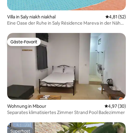
Villa in Saly niakh niakhal
Durchschnitt
4,81 (52)
Eine Oase der Ruhe in Saly Résidence Mareva in der Nähe
des Strandes
Gäste-Favorit
Gäste-Favorit
Wohnung in Mbour
Durchschnittl
4,97 (30)
Separates klimatisiertes Zimmer Strand Pool Badezimmer
Superhost