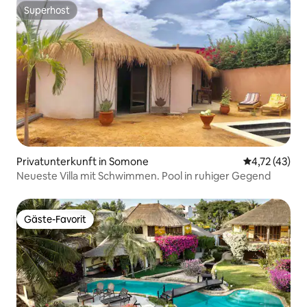
Superhost
Superhost
Privatunterkunft in Somone
Durchschnitt
4,72 (43)
Neueste Villa mit Schwimmen. Pool in ruhiger Gegend
Gäste-Favorit
Gäste-Favorit