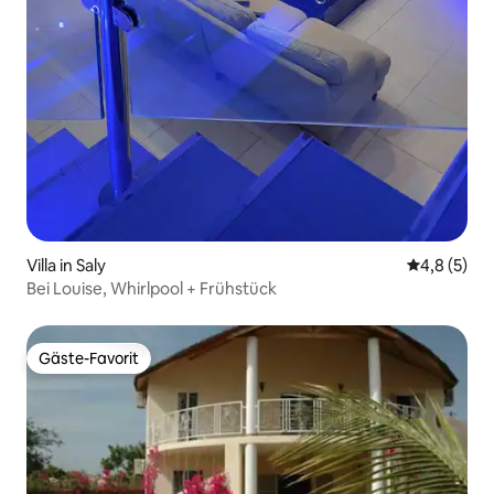
Villa in Saly
Durchschni
4,8 (5)
Bei Louise, Whirlpool + Frühstück
Gäste-Favorit
Gäste-Favorit