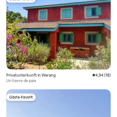
Gäste-Favorit
Privatunterkunft in Warang
Durchschnitt
4,94 (18)
Un havre de paix
Gäste-Favorit
Gäste-Favorit