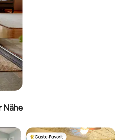
er Nähe
Gäste-Favorit
Beliebter Gäste-Favorit.