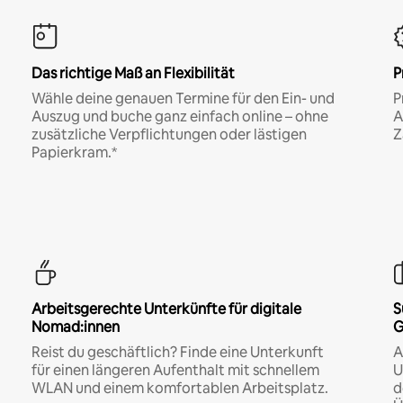
Das richtige Maß an Flexibilität
P
Wähle deine genauen Termine für den Ein- und
P
Auszug und buche ganz einfach online – ohne
A
zusätzliche Verpflichtungen oder lästigen
Z
Papierkram.*
Arbeitsgerechte Unterkünfte für digitale
S
Nomad:innen
G
Reist du geschäftlich? Finde eine Unterkunft
A
für einen längeren Aufenthalt mit schnellem
U
WLAN und einem komfortablen Arbeitsplatz.
d