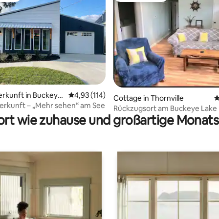
ertung: 4,96 von 5, 81 Bewertungen
erkunft in Buckeye
Durchschnittliche Bewertung: 4,93 von 5, 1
4,93 (114)
Cottage in Thornville
D
erkunft – „Mehr sehen“ am See
Rückzugsort am Buckeye Lake
rt wie zuhause und großartige Monats