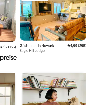
14 Bewertungen
Gästehaus in Newark
Durchschnittliche Bew
4,99 (295)
urchschnittliche Bewertung: 4,97 von 5, 156 Bewertungen
4,97 (156)
Eagle Hill Lodge
preise