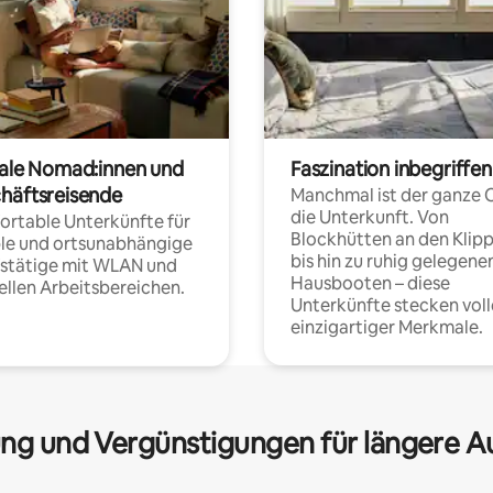
tale Nomad:innen und
Faszination inbegriffen
häftsreisende
Manchmal ist der ganze 
die Unterkunft. Von
rtable Unterkünfte für
Blockhütten an den Klip
ble und ortsunabhängige
bis hin zu ruhig gelegene
fstätige mit WLAN und
Hausbooten – diese
ellen Arbeitsbereichen.
Unterkünfte stecken voll
einzigartiger Merkmale.
ng und Vergünstigungen für längere A