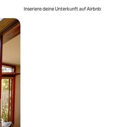
Inseriere deine Unterkunft auf Airbnb
h Berühren oder Wischgesten.