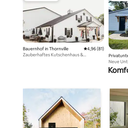
Bauernhof in Thornville
Durchschnittliche Bew
4,96 (81)
Zauberhaftes Kutschenhaus &
Privatunt
Pferdefarm
Lake
Neue Unt
Komfo