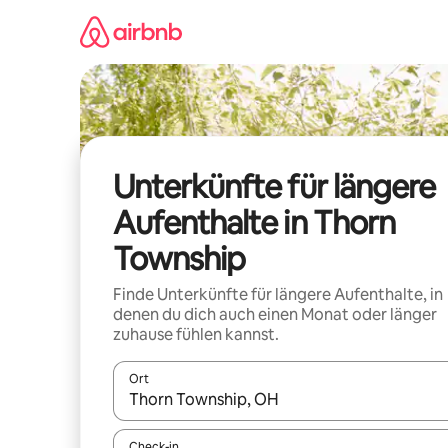
Zu
Inhalten
springen
Unterkünfte für längere
Aufenthalte in Thorn
Township
Finde Unterkünfte für längere Aufenthalte, in
denen du dich auch einen Monat oder länger
zuhause fühlen kannst.
Ort
Wenn Ergebnisse verfügbar sind, navigiere mit d
Check-in