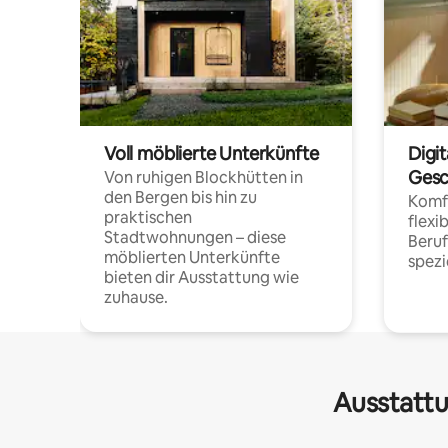
Voll möblierte Unterkünfte
Digi
Gesc
Von ruhigen Blockhütten in
den Bergen bis hin zu
Komfo
praktischen
flexi
Stadtwohnungen – diese
Beru
möblierten Unterkünfte
spezi
bieten dir Ausstattung wie
zuhause.
Ausstattu