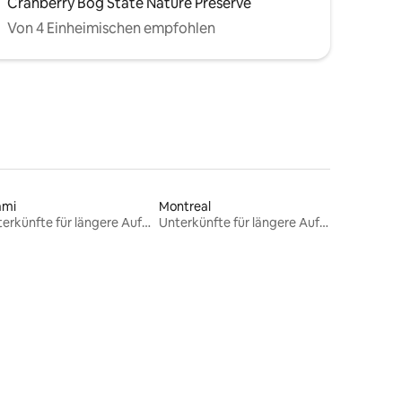
Cranberry Bog State Nature Preserve
Von 4 Einheimischen empfohlen
ami
Montreal
Unterkünfte für längere Aufenthalte
Unterkünfte für längere Aufenthalte