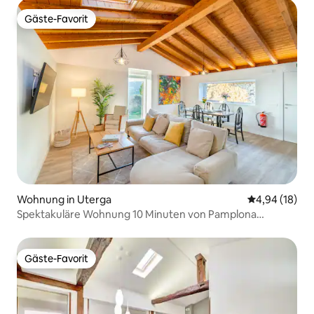
Gäste-Favorit
Gäste-Favorit
Wohnung in Uterga
Durchschnitt
4,94 (18)
Spektakuläre Wohnung 10 Minuten von Pamplona
entfernt
Gäste-Favorit
Gäste-Favorit