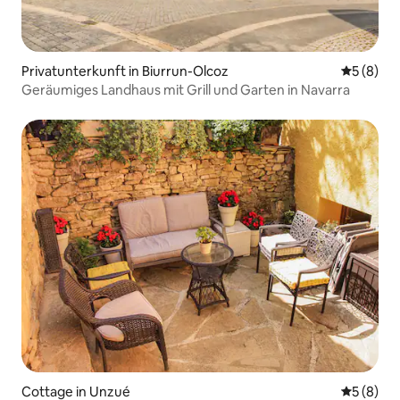
Privatunterkunft in Biurrun-Olcoz
Durchschn
5 (8)
Geräumiges Landhaus mit Grill und Garten in Navarra
Cottage in Unzué
Durchschn
5 (8)