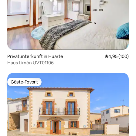
Privatunterkunft in Huarte
Durchschnittli
4,95 (100)
Haus Limón UVT01106
Gäste-Favorit
Gäste-Favorit