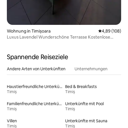
Wohnung in Timișoara
Durchschnittli
4,89 (108)
Luxus Lavendel Wunderschöne Terrasse Kostenlose
UNDG-Parkplätze
Spannende Reiseziele
Andere Arten von Unterkünften
Unternehmungen
Haustierfreundliche Unterkünfte
Bed & Breakfasts
Timiș
Timiș
Familienfreundliche Unterkünfte
Unterkünfte mit Pool
Timiș
Timiș
Villen
Unterkünfte mit Sauna
Timiș
Timiș