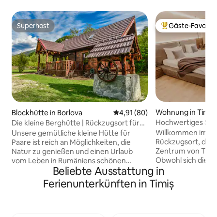
Superhost
Gäste-Favorit
Superhost
Beliebter Gäste-F
Wohnung in Timiș
Blockhütte in Borlova
Durchschnittliche Bewertung: 
4,91 (80)
Hochwertiges Stud
Die kleine Berghütte | Rückzugsort für
Fuß zum Stadtze
Paare
Willkommen im Stu
Unsere gemütliche kleine Hütte für
Rückzugsort, der 
Paare ist reich an Möglichkeiten, die
Zentrum von Timiș
Natur zu genießen und einen Urlaub
Obwohl sich die 
vom Leben in Rumäniens schönen
Beliebte Ausstattung in
Mehrfamilienhaus 
Karpatengebirge zu machen. 30
Kommunismus befi
Minuten vom Skigebiet Muntele Mic
Ferienunterkünften in Timiș
moderne Interieur
entfernt und neben einem
und durchdachtes 
plätschernden Bergbach gelegen.
moderner Komfort
Genieße eine großartige Auswahl an
stilvollen Akzenten v
lokalen authentischen Restaurants in