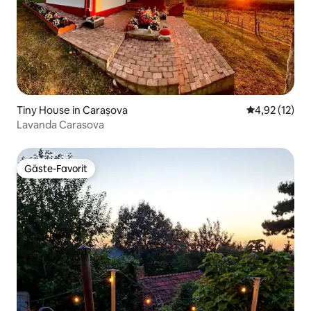
Tiny House in Carașova
Durchschnitt
4,92 (12)
Lavanda Carasova
Gäste-Favorit
Gäste-Favorit