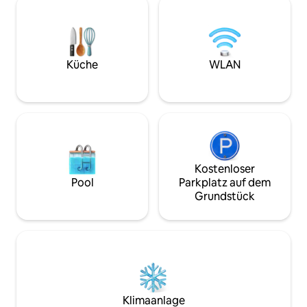
Detail wurde so ge
der Stadt in der Nähe. Und vielleicht...
warme und entsp
wenn du Glück hast, wirst du einen Blick
schafft, und die 
auf die lokale Tierwelt erhaschen, die
Oberflächen sorge
durch den Wald um die Hütte streifen,
Komfort. Ein ideal
und sicherlich die vielen Wildvögel, die
Küche
WLAN
erkunden und sich 
um die Hütte herumfliegen, einen Blick
Umgebung auszur
auf die lokale Tierwelt erhaschen.
Kostenloser
Pool
Parkplatz auf dem
Grundstück
Klimaanlage