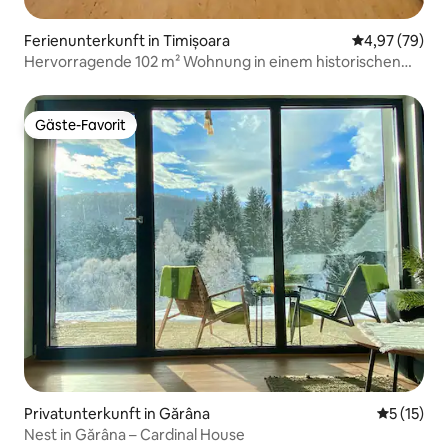
Ferienunterkunft in Timișoara
Durchschnittl
4,97 (79)
Hervorragende 102 m² Wohnung in einem historischen
Gebäude
Gäste-Favorit
Gäste-Favorit
Privatunterkunft in Gărâna
Durchschn
5 (15)
Nest in Gărâna – Cardinal House