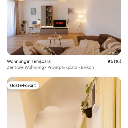
Wohnung in Timișoara
Durchschn
5 (16)
Zentrale Wohnung • Privatparkplatz • Balkon
Gäste-Favorit
Gäste-Favorit