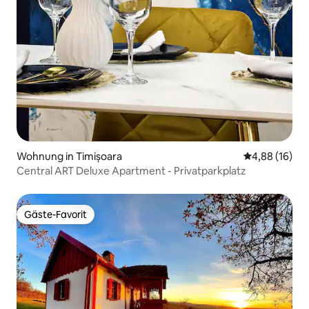
Wohnung in Timișoara
Durchschnitt
4,88 (16)
Central ART Deluxe Apartment - Privatparkplatz
Gäste-Favorit
Gäste-Favorit