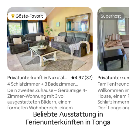
Gäste-Favorit
Superhost
Beliebter Gäste-Favorit.
Superhost
Privatunterkunft in Nuku'alof
Durchschnittliche Bewertung: 
4,97 (37)
Privatunterkunft i
a
a
4 Schlafzimmer + 3 Badezimmer
Familienfreundlic
(Warmwasser) + kostenloses WLAN + TV
Dein zweites Zuhause – Geräumige 4-
Willkommen im Pe
Netflix
Zimmer-Wohnung mit 3 voll
House, einem Fami
ausgestatteten Bädern, einem
Schlafzimmern un
formellen Wohnbereich, einem
Dorf Longolongo.
Beliebte Ausstattung in
Fernsehzimmer (Smart-TV + Netflix)
von Nukuʻalofa un
und einem großen Essbereich.
Stadion entfernt, 
Ferienunterkünften in Tonga
Klimaanlage in jedem der 2
perfekte Mischun
Schlafzimmer mit eigenem Bad,
lokalem Charme. 