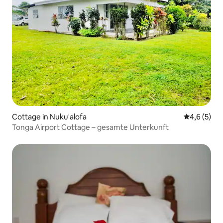
Cottage in Nuku'alofa
Durchschni
4,6 (5)
Tonga Airport Cottage – gesamte Unterkunft