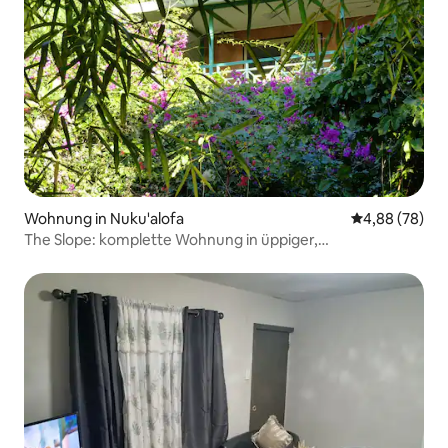
Wohnung in Nuku'alofa
Durchschnittl
4,88 (78)
The Slope: komplette Wohnung in üppiger,
abgeschiedener Lage