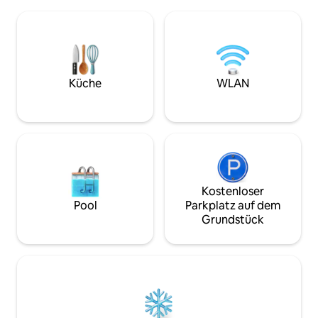
VENTILATOREN zur Kühlung in allen
klimatisierten W
übrigen Zimmern. KOSTENLOSES,
Inselgerichte in d
unbegrenztes WLAN. Genießen Sie eine
Küche und entspan
voll ausgestattete Küche mit Herd,
luftigen Veranda.
Mikrowelle, Kühlschrank und
ausreichend Parkp
Grundausstattung. Neu renovierte
großen Außenberei
Badezimmer mit heißem Wasser.
zum Spielen oder 
Küche
WLAN
Waschküche mit Waschmaschine,
Inselbrise und die
Bügeleisen und Wäscheleinen im
Kostenloses, unb
Innen-/Außenbereich. Geschlossenes
Grundstück mit Überwachungskamera
im Freien.
Kostenloser
Pool
Parkplatz auf dem
Grundstück