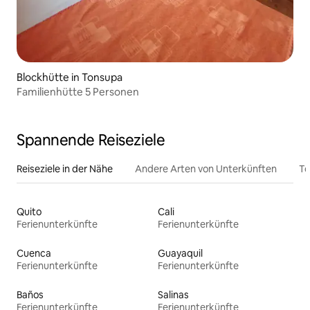
Blockhütte in Tonsupa
Familienhütte 5 Personen
Spannende Reiseziele
Reiseziele in der Nähe
Andere Arten von Unterkünften
To
Quito
Cali
Ferienunterkünfte
Ferienunterkünfte
Cuenca
Guayaquil
Ferienunterkünfte
Ferienunterkünfte
Baños
Salinas
Ferienunterkünfte
Ferienunterkünfte