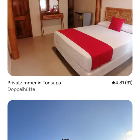
Privatzimmer in Tonsupa
Durchschnitt
4,81 (31)
Doppelhütte