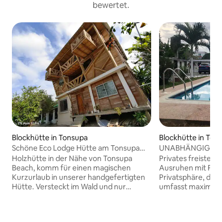
bewertet.
Blockhütte in Tonsupa
Blockhütte in Ton
Schöne Eco Lodge Hütte am Tonsupa
UNABHÄNGIGES 
Beach
VON TONSUPA, R
Holzhütte in der Nähe von Tonsupa
Privates freisteh
Beach, komm für einen magischen
Ausruhen mit Familie oder Freund
Kurzurlaub in unserer handgefertigten
Privatsphäre, der
Hütte. Versteckt im Wald und nur
umfasst maximal 1
wenige Blocks vom Strand entfernt. Die
Annehmlichkeiten,
umweltfreundliche Hütte nimmt die
entfernt, mit Sic
Umwelt sehr ernst, mit einer
Concierge, (neues