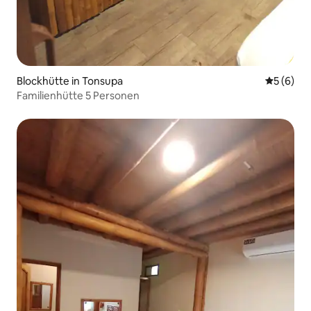
Blockhütte in Tonsupa
Durchschn
5 (6)
Familienhütte 5 Personen