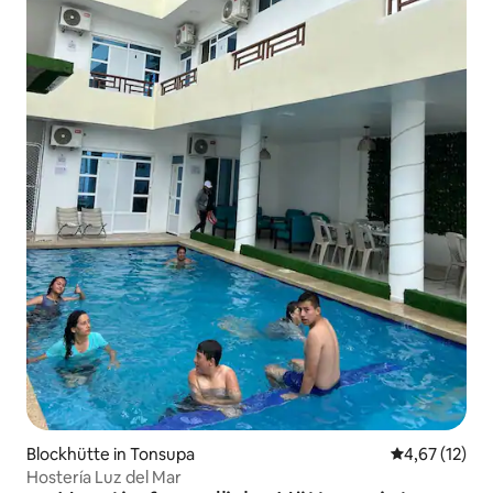
Blockhütte in Tonsupa
Durchschnitt
4,67 (12)
Hostería Luz del Mar