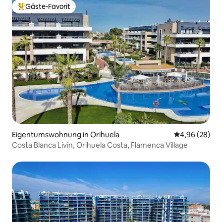
Gäste-Favorit
Beliebter Gäste-Favorit.
Eigentumswohnung in Orihuela
Durchschnittl
4,96 (28)
Costa Blanca Livin, Orihuela Costa, Flamenca Village