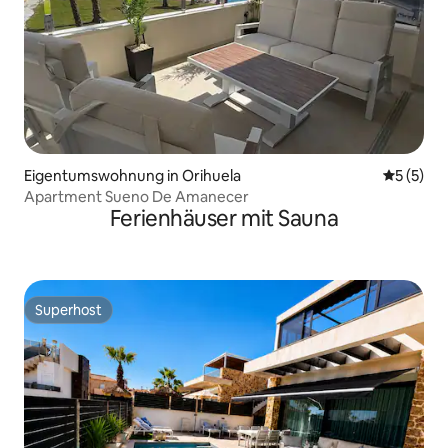
Eigentumswohnung in Orihuela
Durchsch
5 (5)
Apartment Sueno De Amanecer
Ferienhäuser mit Sauna
Superhost
Superhost