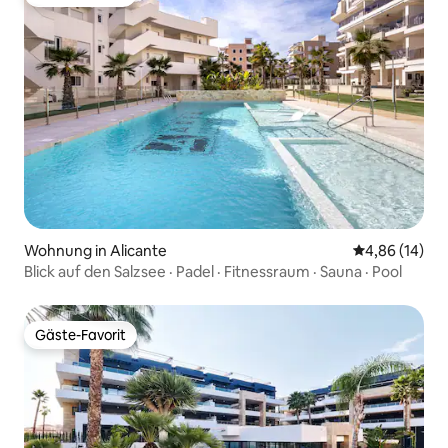
Gäste-Favorit
Wohnung in Alicante
Durchschnitt
4,86 (14)
Blick auf den Salzsee · Padel · Fitnessraum · Sauna · Pool
Gäste-Favorit
Gäste-Favorit