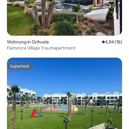
Wohnung in Orihuela
Durchschnitt
4,94 (16)
Flamenca Village Traumapartment
Superhost
Superhost