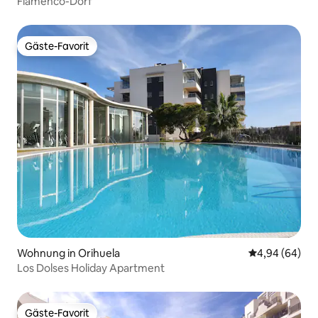
Flamenco-Dorf
Gäste-Favorit
Gäste-Favorit
Wohnung in Orihuela
Durchschnittl
4,94 (64)
Los Dolses Holiday Apartment
Gäste-Favorit