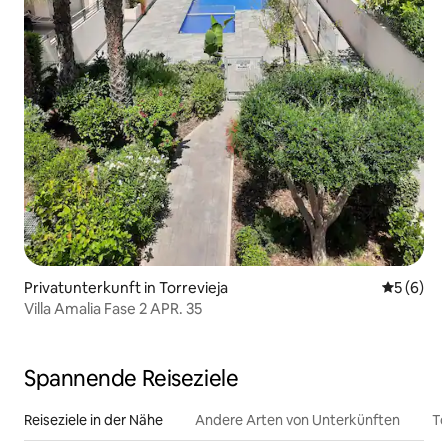
Privatunterkunft in Torrevieja
Durchschn
5 (6)
Villa Amalia Fase 2 APR. 35
Spannende Reiseziele
Reiseziele in der Nähe
Andere Arten von Unterkünften
To