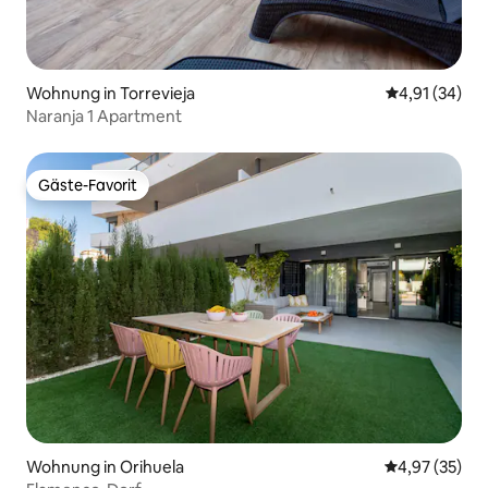
Wohnung in Torrevieja
Durchschnitt
4,91 (34)
Naranja 1 Apartment
Gäste-Favorit
Gäste-Favorit
Wohnung in Orihuela
Durchschnitt
4,97 (35)