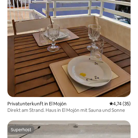
Privatunterkunft in El Mojón
Durchschnitt
4,74 (35)
Direkt am Strand. Haus in El Mojón mit Sauna und Sonne
Superhost
Superhost