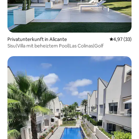
Privatunterkunft in Alicante
Durchschnitt
4,97 (33)
Sisu|Villa mit beheiztem Pool|Las Colinas|Golf