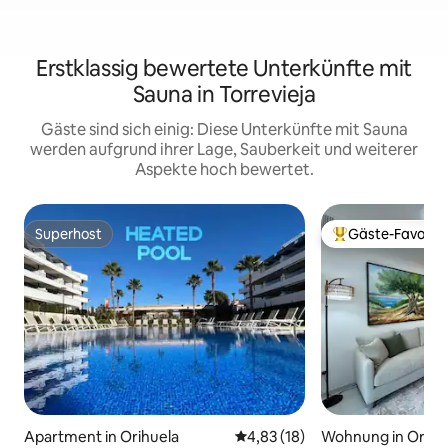
Erstklassig bewertete Unterkünfte mit
Sauna in Torrevieja
Gäste sind sich einig: Diese Unterkünfte mit Sauna
werden aufgrund ihrer Lage, Sauberkeit und weiterer
Aspekte hoch bewertet.
Superhost
Gäste-Favorit
Superhost
Beliebter Gäste-F
Apartment in Orihuela
Durchschnittliche Bewertung: 
4,83 (18)
Wohnung in Orihu