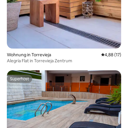
Wohnung in Torrevieja
Durchschnitt
4,88 (17)
Alegría Flat in Torrevieja Zentrum
Superhost
Superhost