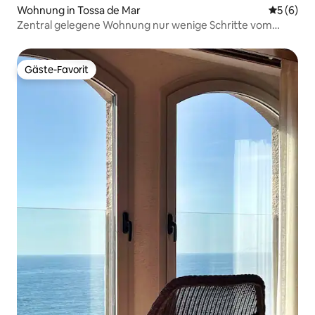
Wohnung in Tossa de Mar
Durchschn
5 (6)
Zentral gelegene Wohnung nur wenige Schritte vom
Strand entfernt
Gäste-Favorit
Gäste-Favorit