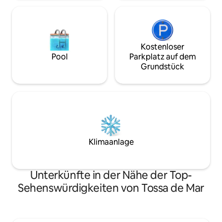
con TV de pantalla plana, microondas,
nevera, cafetera, utensilios de cocina y
todos los electrodomésticos esenciales.
Incluye gel de ducha, champú y
amenities de baño. Ideal para parejas o
Kostenloser
viajeros que buscan un espacio práctico
Pool
Parkplatz auf dem
y funcional cerca del mar. Foto
Grundstück
orientativa; todos los Estudios cuentan
con terraza o balcón, aunque varían
entre unidades
Klimaanlage
Unterkünfte in der Nähe der Top-
Sehenswürdigkeiten von Tossa de Mar