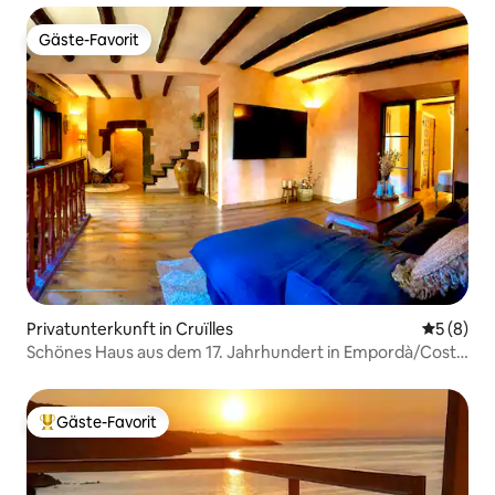
Gäste-Favorit
Gäste-Favorit
Privatunterkunft in Cruïlles
Durchschn
5 (8)
Schönes Haus aus dem 17. Jahrhundert in Empordà/Costa
Brava
Gäste-Favorit
Beliebter Gäste-Favorit.