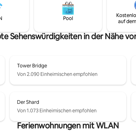
Köstlichkeiten in lokalen Resta
 Frühstücksknotenpunkten
Bars und Märkten. Genieße ge
 kannst. Die Wohnung befindet
Spaziergänge und lebendige A
Kostenlo
r Nähe der Tower Hill Station
N
Pool
dieser lebendigen Nachbarscha
auf dem
t einfachen Zugang zum Rest
Ruhe und Energie perfekt komb
nd ist somit eine perfekte
Buche ein unvergessliches Lon
bte Sehenswürdigkeiten in der Nähe vo
Abenteuer!
Tower Bridge
Von 2.090 Einheimischen empfohlen
Der Shard
Von 1.073 Einheimischen empfohlen
Ferienwohnungen mit WLAN