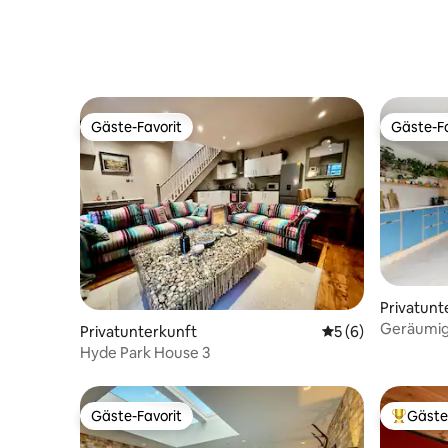
Gäste-Favorit
Gäste-Fa
Gäste-Favorit
Gäste-Fa
Privatunt
Geräumig
Privatunterkunft
Durchschnittliche
5 (6)
Einfamili
Hyde Park House 3
Gäste-Favorit
Gäste
Gäste-Favorit
Beliebte