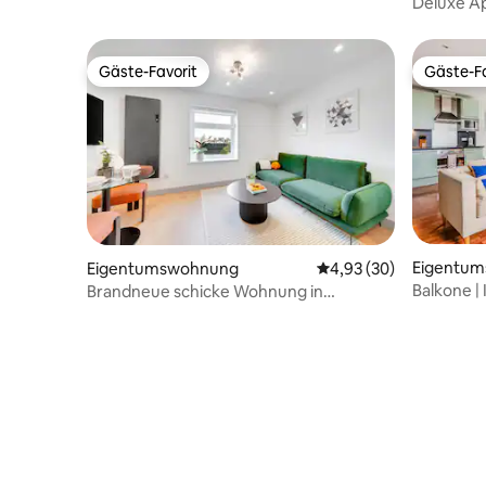
Deluxe A
(Canary 
Gäste-Favorit
Gäste-Fa
Gäste-Favorit
Gäste-Fa
Eigentu
Eigentumswohnung
Durchschnittliche Bew
4,93 (30)
Balkone |
Brandneue schicke Wohnung in
London | 
Whitechapel | Zu Fuß zur U-Bahn