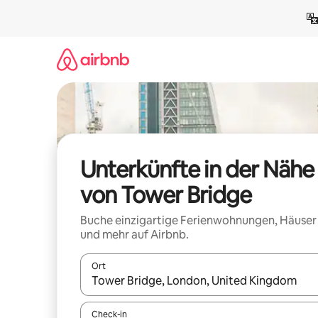
Zu
Inhalten
springen
Unterkünfte in der Nähe
von Tower Bridge
Buche einzigartige Ferienwohnungen, Häuser
und mehr auf Airbnb.
Ort
Wenn Ergebnisse verfügbar sind, navigiere mit d
Check-in