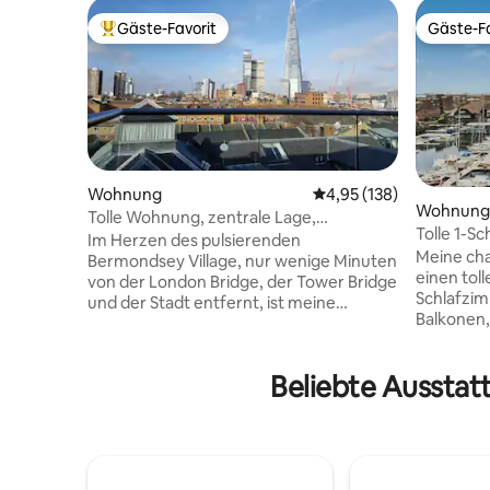
Gäste-Favorit
Gäste-Fa
Beliebter Gäste-Favorit.
Gäste-Fa
Wohnung
Durchschnittliche Bewe
4,95 (138)
Wohnung
Tolle Wohnung, zentrale Lage,
Tolle 1-S
atemberaubende Aussicht
Im Herzen des pulsierenden
Tower Bri
Meine ch
Bermondsey Village, nur wenige Minuten
einen toll
von der London Bridge, der Tower Bridge
Schlafzim
und der Stadt entfernt, ist meine
Balkonen,
Wohnung komplett möbliert und bietet
die Stadt
einen spektakulären Blick auf London. Sie
genießen.
ist perfekt gelegen, um London
Beliebte Ausstat
findest d
geschäftlich oder privat zu besuchen.
Tower of 
Meine Unterkunft befindet sich im
die St. K
obersten Stockwerk einer privaten,
wo du die
ruhigen, geschlossenen Wohnanlage mit
lebendig
denkmalgeschützten und modernen
vielen Ge
Gebäuden aus dem 19. Jahrhundert. Sie