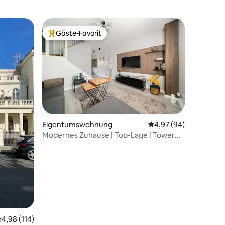
Gäste-Favorit
Beliebter Gäste-Favorit.
14 Bewertungen
Eigentumswohnung
Durchschnittliche Be
4,97 (94)
Modernes Zuhause | Top-Lage | Tower
Bridge & City
urchschnittliche Bewertung: 4,98 von 5, 114 Bewertungen
4,98 (114)