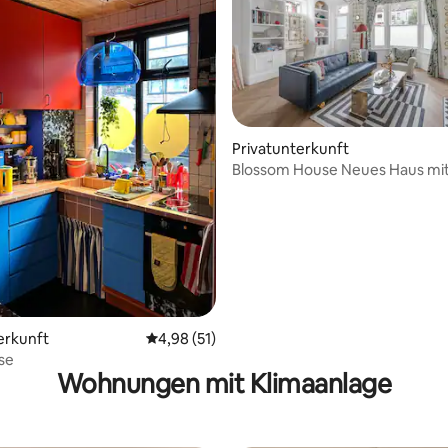
ertung: 4,98 von 5, 45 Bewertungen
Privatunterkunft
Blossom House Neues Haus mit
in Barons Court
erkunft
Durchschnittliche Bewertung: 4,98 von 5, 
4,98 (51)
se
Wohnungen mit Klimaanlage