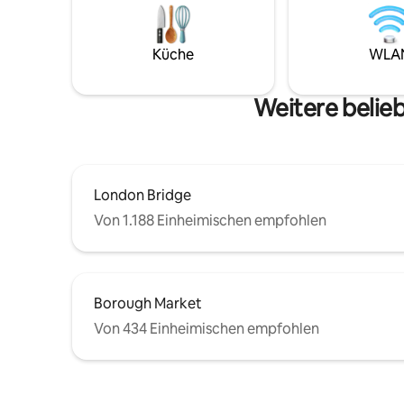
Pubs und
verfügt über ein komfortables
erkunden
Wohnzimmer, eine voll ausgestattete
sich in de
Küche, ein Schlafzimmer mit
Küche
WLA
und biete
Doppelbett, ein eigenes Bad und einen
Londons u
Westbalkon für sonnige Nachmittage
Wahl!
Weitere belie
und Sonnenuntergänge.
London Bridge
Von 1.188 Einheimischen empfohlen
Borough Market
Von 434 Einheimischen empfohlen