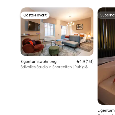
Gäste-Favorit
Superho
Gäste-Favorit
Superho
Eigentumswohnung
Durchschnittliche Be
4,9 (151)
Stilvolles Studio in Shoreditch | Ruhig &
zentral
Eigentu