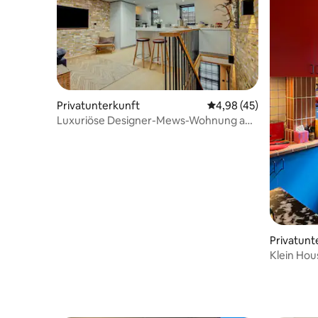
Privatunterkunft
Durchschnittliche Bew
4,98 (45)
Luxuriöse Designer-Mews-Wohnung am
Hyde Park Notting Hill
Privatunt
Klein Hou