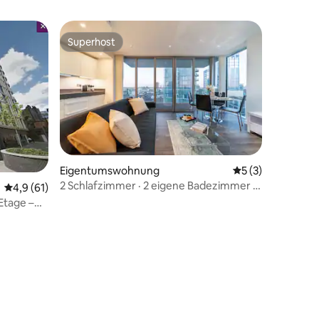
Superhost
Superhost
Eigentumswohnung
Durchschnittlich
5 (3)
2 Schlafzimmer · 2 eigene Badezimmer ·
Durchschnittliche Bewertung: 4,9 von 5, 61 Bewertungen
4,9 (61)
Balkon mit Skyline · Aldgate, Zone 1
Etage –
le Lage
33 Bewertungen