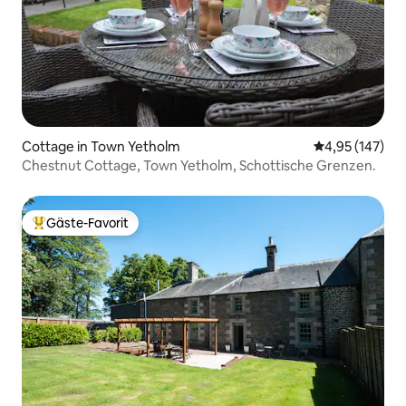
Cottage in Town Yetholm
Durchschnittl
4,95 (147)
Chestnut Cottage, Town Yetholm, Schottische Grenzen.
Gäste-Favorit
Beliebter Gäste-Favorit.