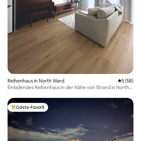
Reihenhaus in North Ward
Durchschni
5 (58)
Einladendes Reihenhaus in der Nähe von Strand in North
Ward
Gäste-Favorit
Beliebter Gäste-Favorit.