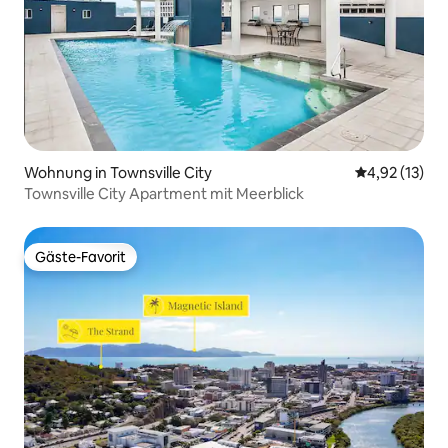
Wohnung in Townsville City
Durchschnitt
4,92 (13)
Townsville City Apartment mit Meerblick
Gäste-Favorit
Gäste-Favorit