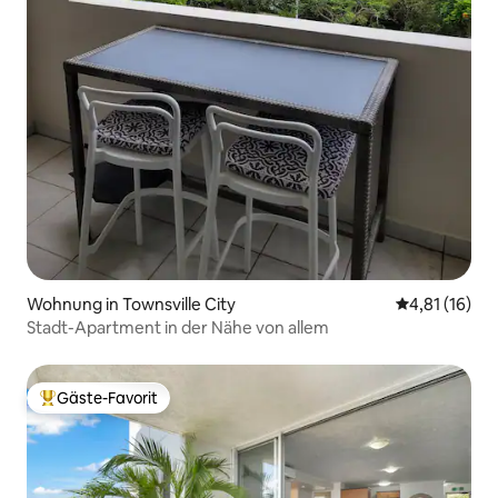
Wohnung in Townsville City
Durchschnitt
4,81 (16)
Stadt-Apartment in der Nähe von allem
Gäste-Favorit
Beliebter Gäste-Favorit.