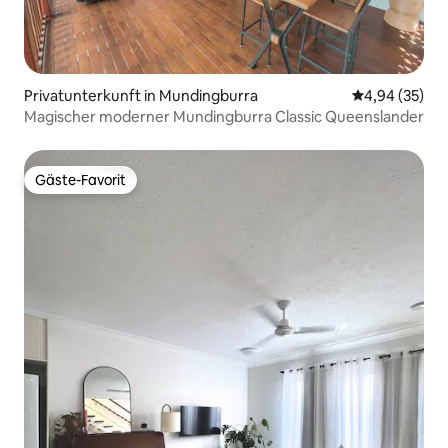
Privatunterkunft in Mundingburra
Durchschnittl
4,94 (35)
Magischer moderner Mundingburra Classic Queenslander
Gäste-Favorit
Gäste-Favorit