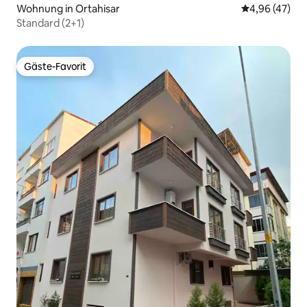
Wohnung in Ortahisar
Durchschnittl
4,96 (47)
Standard (2+1)
Gäste-Favorit
Gäste-Favorit