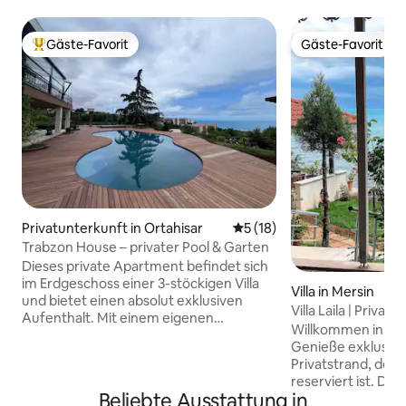
Gäste-Favorit
Gäste-Favorit
Beliebter Gäste-Favorit.
Gäste-Favorit
Privatunterkunft in Ortahisar
Durchschnittliche Bewertun
5 (18)
Trabzon House – privater Pool & Garten
Dieses private Apartment befindet sich
im Erdgeschoss einer 3-stöckigen Villa
Villa in Mersin
und bietet einen absolut exklusiven
Villa Laila | Privat
Aufenthalt. Mit einem eigenen
Familien
Willkommen in der 
separaten und unabhängigen Eingang
Genieße exklusiv
bietet es direkten Zugang zum Pool und
Privatstrand, der 
zum Garten. Der Pool und der Garten
reserviert ist. Dor
stehen vollständig für deine private
Beliebte Ausstattung in
Menschenmassen
Nutzung zur Verfügung. Alle Innen- und