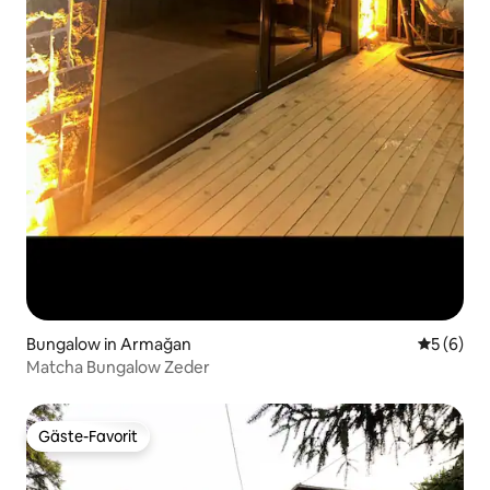
Bungalow in Armağan
Durchschn
5 (6)
Matcha Bungalow Zeder
Gäste-Favorit
Gäste-Favorit