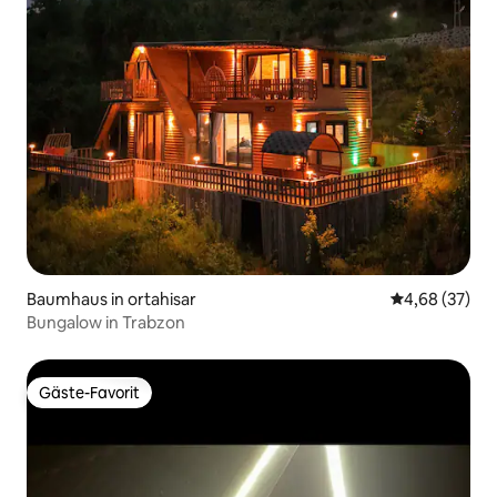
Baumhaus in ortahisar
Durchschnittl
4,68 (37)
Bungalow in Trabzon
Gäste-Favorit
Gäste-Favorit