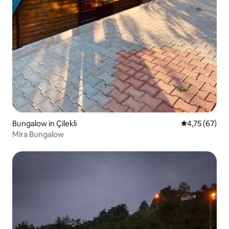
Bungalow in Çilekli
Durchschnitt
4,75 (67)
Mira Bungalow