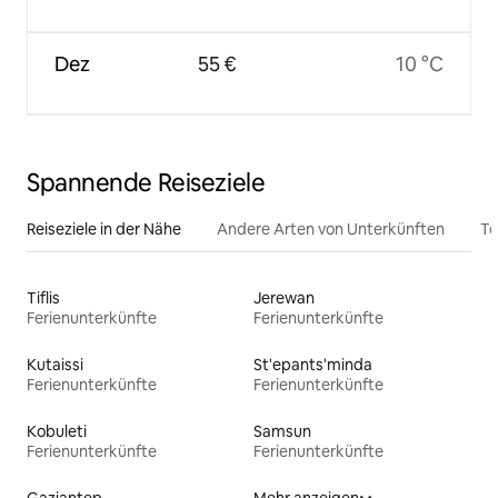
Dez
55 €
10 °C
Spannende Reiseziele
Reiseziele in der Nähe
Andere Arten von Unterkünften
To
Tiflis
Jerewan
Ferienunterkünfte
Ferienunterkünfte
Kutaissi
St'epants'minda
Ferienunterkünfte
Ferienunterkünfte
Kobuleti
Samsun
Ferienunterkünfte
Ferienunterkünfte