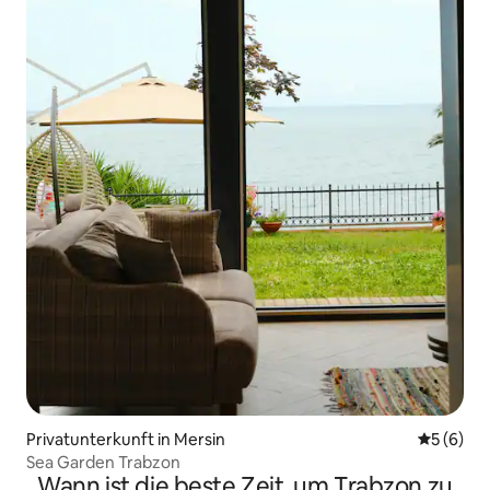
Privatunterkunft in Mersin
Durchschn
5 (6)
Sea Garden Trabzon
Wann ist die beste Zeit, um Trabzon zu