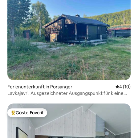
Ferienunterkunft in Porsanger
Durchschn
4 (10)
Lavkajavri. Ausgezeichneter Ausgangspunkt für kleine
Wildjagd und Angeln
Gäste-Favorit
Beliebter Gäste-Favorit.