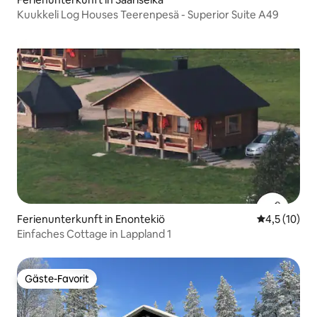
Kuukkeli Log Houses Teerenpesä - Superior Suite A49
Ferienunterkunft in Enontekiö
Durchschnit
4,5 (10)
Einfaches Cottage in Lappland 1
Gäste-Favorit
Gäste-Favorit