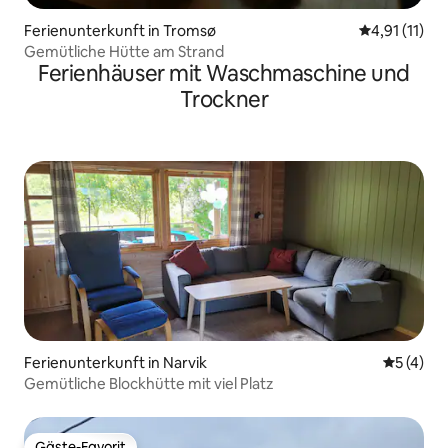
Ferienunterkunft in Tromsø
Durchschnitt
4,91 (11)
Gemütliche Hütte am Strand
Ferienhäuser mit Waschmaschine und
Trockner
Ferienunterkunft in Narvik
Durchsch
5 (4)
Gemütliche Blockhütte mit viel Platz
Gäste-Favorit