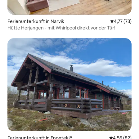
Ferienunterkunft in Narvik
Durchschnitt
4,77 (73)
Hütte Herjangen - mit Whirlpool direkt vor der Tür!
Ferienunterkunft in Enontekiö
Durchschnittl
4,56 (82)