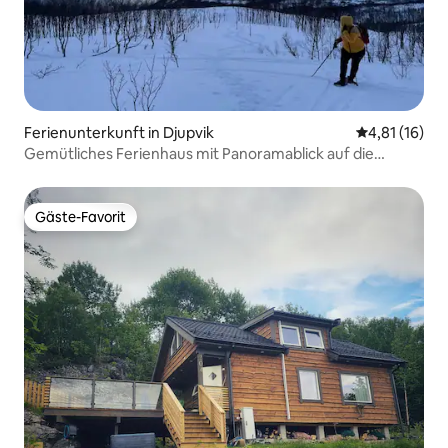
Ferienunterkunft in Djupvik
Durchschnitt
4,81 (16)
Gemütliches Ferienhaus mit Panoramablick auf die
Lyngenalpen
Gäste-Favorit
Gäste-Favorit