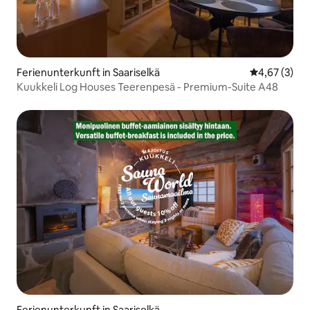
Ferienunterkunft in Saariselkä
Durchschnit
4,67 (3)
Kuukkeli Log Houses Teerenpesä - Premium-Suite A48
Ferienunterkunft in Saariselkä