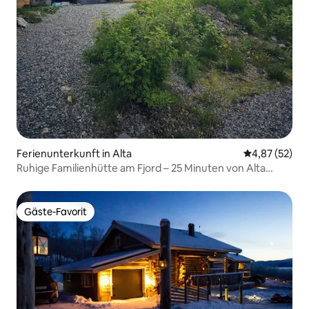
Ferienunterkunft in Alta
Durchschnitt
4,87 (52)
Ruhige Familienhütte am Fjord – 25 Minuten von Alta
entfernt
Gäste-Favorit
Gäste-Favorit