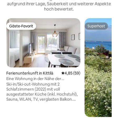
aufgrund ihrer Lage, Sauberkeit und weiterer Aspekte
hoch bewertet.
Gäste-Favorit
Superhost
Gäste-Favorit
Superhost
Ferienunterkunft in Kittilä
Durchschnittliche Bewertung: 
4,85 (59)
Eine Wohnung in der Nähe der
Südhänge
Ski-in/Ski-out-Wohnung mit 2
Schlafzimmern (2022) mit voll
ausgestatteter Küche (inkl. Hochstuhl),
Sauna, WLAN, TV, verglasten Balkon.
Das Schlafsofa verwandelt sich in ein
Bett für 2 Personen (140 cm), sodass 6
Personen untergebracht werden