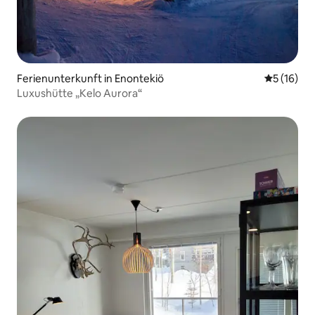
Ferienunterkunft in Enontekiö
Durchschn
5 (16)
Luxushütte „Kelo Aurora“