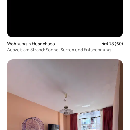
Wohnung in Huanchaco
Durchschnittl
4,78 (60)
Auszeit am Strand: Sonne, Surfen und Entspannung