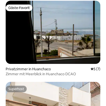
Gäste-Favorit
Gäste-Favorit
Privatzimmer in Huanchaco
Durchsch
5 (7)
Zimmer mit Meerblick in Huanchaco DCAO
Superhost
Superhost