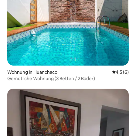
Wohnung in Huanchaco
Durchschni
4,5 (6)
Gemütliche Wohnung (3 Betten / 2 Bäder)