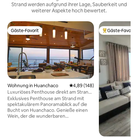
Strand werden aufgrund ihrer Lage, Sauberkeit und
weiterer Aspekte hoch bewertet.
Gäste-Favorit
Gäste-Favorit
Gäste-Favorit
Beliebter Gäste-F
Wohnung in Huanchaco
Durchschnittliche Bewertung: 4
4,89 (148)
Luxuriöses Penthouse direkt am Strand
in Huanchaco
Exklusives Penthouse am Strand mit
spektakulärem Panoramablick auf die
Bucht von Huanchaco. Genieße einen
Wein, der die wunderbaren
Sonnenuntergänge von deinem Balkon
aus beobachtet. Du wirst auch die
traditionellen Totora-Schilfboote und