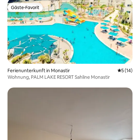
Gäste-Favorit
Gäste-Favorit
Ferienunterkunft in Monastir
Durchschn
5 (14)
Wohnung, PALM LAKE RESORT Sahline Monastir