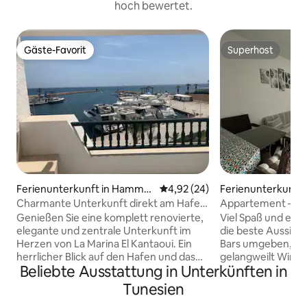
hoch bewertet.
Gäste-Favorit
Superhost
Gäste-Favorit
Superhost
Ferienunterkunft in Hamma
Durchschnittliche Bewertung: 
4,92 (24)
Ferienunterkunft
m Sousse
m Sousse
Charmante Unterkunft direkt am Hafen
Appartement – Mar
und Meer
Genießen Sie eine komplett renovierte,
Viel Spaß und ein
elegante und zentrale Unterkunft im
die beste Aussicht Von Restaurants un
Herzen von La Marina El Kantaoui. Ein
Bars umgeben, wird
herrlicher Blick auf den Hafen und das
gelangweilt Wir können dir
Beliebte Ausstattung in Unterkünften in
Meer. Die Unterkunft verfügt über ein
Transportmittel z
Schlafzimmer und eine klimatisierte
und dir helfen, dur
Tunesien
Master-Suite, zwei Duschräume, eine
um deinen Urlaub