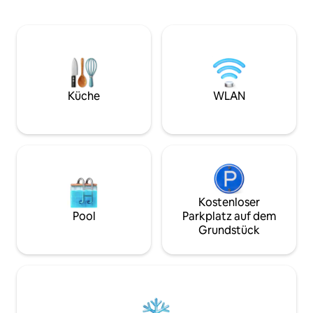
ausgestattete Küche und zwei
einzigartigen Erleb
Terrassen mit Blick auf den Hafen und
Wohnung bietet Pla
das Meer. Die Unterkunft liegt direkt am
Schlafzimmer . Spr
Meer. Ein Supermarkt befindet sich 200
wenn du eine größ
m von der Wohnung entfernt und
musst du sie nicht
neben Geschäften und Restaurants. Die
Schau dir das Bild des Yachthafe
Unterkunft beinhaltet auch kostenlosen
Kantaoui an und über
Zugang zum Pool und Parkplatz.
bis gleich
Küche
WLAN
Kostenloser
Pool
Parkplatz auf dem
Grundstück