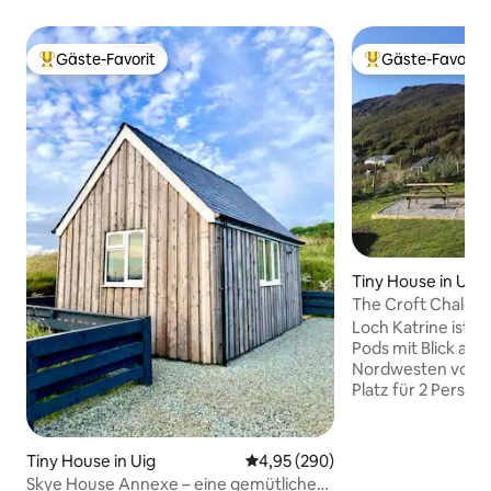
Gäste-Favorit
Gäste-Favorit
Beliebter Gäste-Favorit.
Beliebter Gäste-F
Tiny House in Uig
The Croft Chalet 
Schlafnische 2 (Lo
Loch Katrine ist e
Pods mit Blick auf 
Nordwesten von Skye. Der Po
Platz für 2 Perso
eine voll ausgesta
Badezimmer (mit 
Sofa, Tisch und St
Tiny House in Uig
Durchschnittliche Bewertung: 4
4,95 (290)
Fußbodenheizung und
Skye House Annexe – eine gemütliche