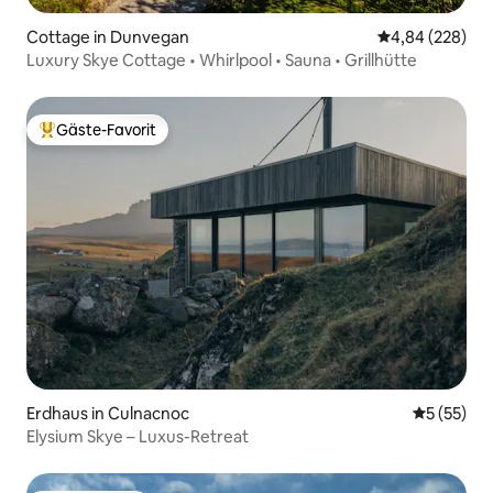
Cottage in Dunvegan
Durchschnittli
4,84 (228)
Luxury Skye Cottage • Whirlpool • Sauna • Grillhütte
Gäste-Favorit
Beliebter Gäste-Favorit.
Erdhaus in Culnacnoc
Durchschn
5 (55)
Elysium Skye – Luxus-Retreat