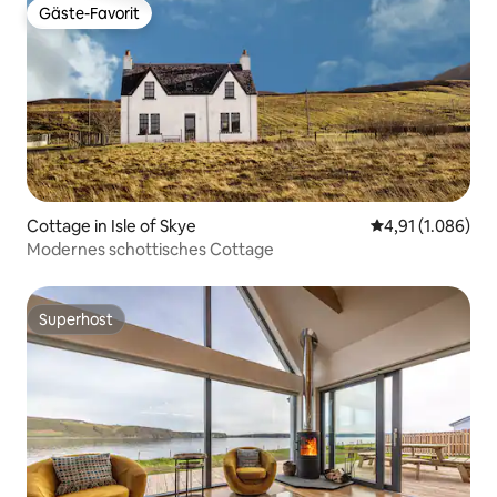
Gäste-Favorit
Gäste-Favorit
Cottage in Isle of Skye
Durchschnittlic
4,91 (1.086)
Modernes schottisches Cottage
Superhost
Superhost