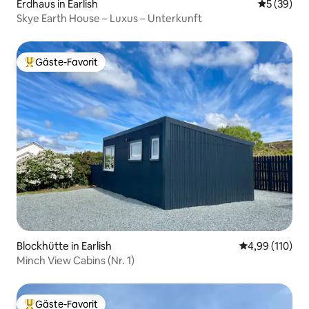
Erdhaus in Earlish
Durchschni
5 (39)
Skye Earth House – Luxus – Unterkunft
Gäste-Favorit
Beliebter Gäste-Favorit.
Blockhütte in Earlish
Durchschnittl
4,99 (110)
Minch View Cabins (Nr. 1)
Gäste-Favorit