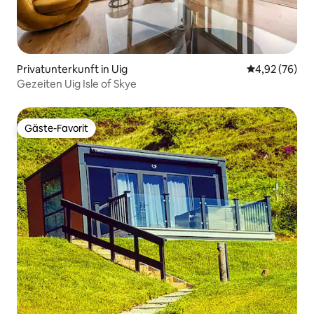
Privatunterkunft in Uig
Durchschnittl
4,92 (76)
Gezeiten Uig Isle of Skye
Gäste-Favorit
Gäste-Favorit