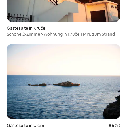
Gästesuite in Kruče
Schöne 2-Zimmer-Wohnung in Kruče 1 Min. zum Strand
Gästesuite in Ulcinj
Durchschn
5 (9)