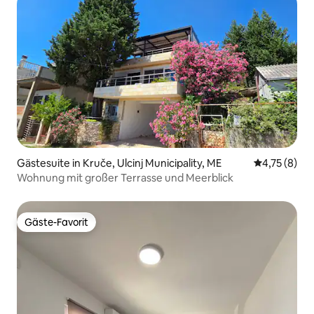
Gästesuite in Kruče, Ulcinj Municipality, ME
Durchschnit
4,75 (8)
Wohnung mit großer Terrasse und Meerblick
Gäste-Favorit
Gäste-Favorit