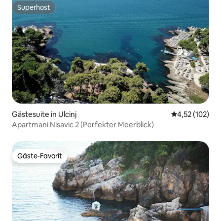
Superhost
Superhost
Gästesuite in Ulcinj
Durchschnittl
4,52 (102)
Apartmani Nisavic 2 (Perfekter Meerblick)
Gäste-Favorit
Gäste-Favorit