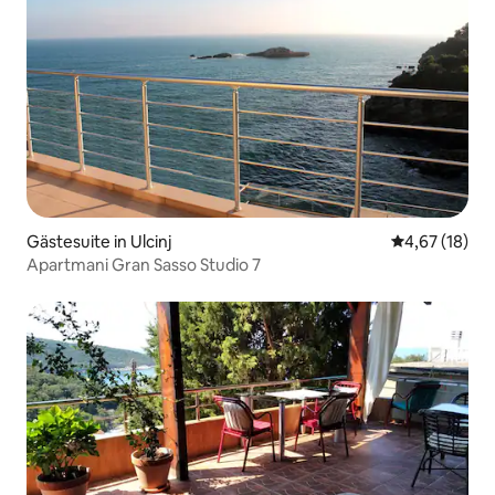
Gästesuite in Ulcinj
Durchschnitt
4,67 (18)
Apartmani Gran Sasso Studio 7