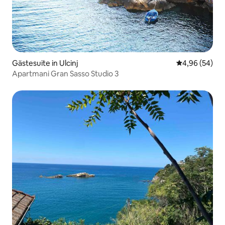
Gästesuite in Ulcinj
Durchschnittl
4,96 (54)
Apartmani Gran Sasso Studio 3