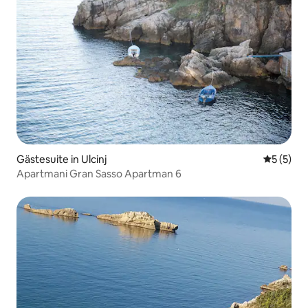
Gästesuite in Ulcinj
Durchsch
5 (5)
Apartmani Gran Sasso Apartman 6