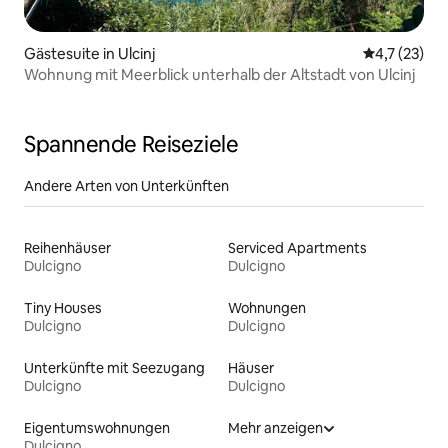
Gästesuite in Ulcinj
Durchschnit
4,7 (23)
Wohnung mit Meerblick unterhalb der Altstadt von Ulcinj
Spannende Reiseziele
Andere Arten von Unterkünften
Reihenhäuser
Serviced Apartments
Dulcigno
Dulcigno
Tiny Houses
Wohnungen
Dulcigno
Dulcigno
Unterkünfte mit Seezugang
Häuser
Dulcigno
Dulcigno
Eigentumswohnungen
Mehr anzeigen
Dulcigno