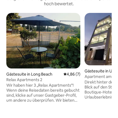
hoch bewertet.
Gästesuite in Ulcin
Gästesuite in Long Beach
Durchschnittliche Bewertung:
4,86 (7)
Apartment am Mee
Relax Apartments 2
inbegriffen
Direkt hinter der A
Wir haben hier 3 „Relax Apartments“!
Blick auf den Stran
Wenn deine Reisedaten bereits gebucht
Boutique-Hotel ei
sind, klicke auf unser Gastgeber-Profil,
Urlaubserlebnis. Bei Barjaktar finden Sie
um andere zu überprüfen. ​Wir bieten
alles Notwendige,
euch ein komfortables, voll
vollkommenen Auf
ausgestattetes Apartment im
Luxuriöse Unterkü
Erdgeschoss mit einem privaten
Annehmlichkeiten,