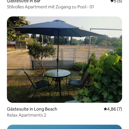
Gästesuite in Bar
Durchsch
5 (5)
Stilvolles Apartment mit Zugang zu Pool - 01
Gästesuite in Long Beach
Durchschnitt
4,86 (7)
Relax Apartments 2