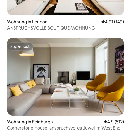
Wohnung in London
Durchschnittl
4,91 (149)
ANSPRUCHSVOLLE BOUTIQUE-WOHNUNG
Superhost
Superhost
Wohnung in Edinburgh
Durchschnitt
4,9 (512)
Cornerstone House, anspruchsvolles Juwel im West End