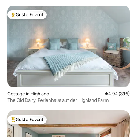
Maentwrog
Gäste-Favorit
Beliebter Gäste-Favorit.
Cottage in Highland
Durchschnittli
4,94 (396)
The Old Dairy, Ferienhaus auf der Highland Farm
Gäste-Favorit
Beliebter Gäste-Favorit.