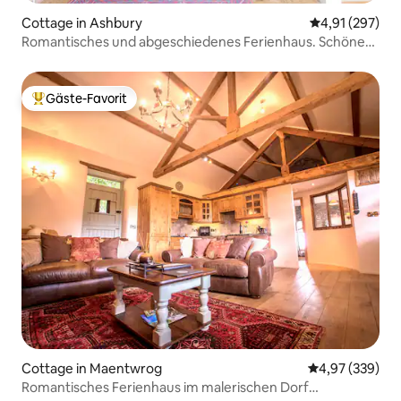
Cottage in Ashbury
Durchschnittl
4,91 (297)
Romantisches und abgeschiedenes Ferienhaus. Schöne
Spaziergänge und fantastische Kneipe
Gäste-Favorit
Beliebter Gäste-Favorit.
Cottage in Maentwrog
Durchschnittli
4,97 (339)
Romantisches Ferienhaus im malerischen Dorf