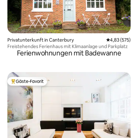
Privatunterkunft in Canterbury
Durchschnittli
4,83 (575)
Freistehendes Ferienhaus mit Klimaanlage und Parkplatz
Ferienwohnungen mit Badewanne
Gäste-Favorit
Beliebter Gäste-Favorit.