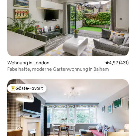
Wohnung in London
Durchschnittl
4,97 (431)
Fabelhafte, moderne Gartenwohnung in Balham
Gäste-Favorit
Beliebter Gäste-Favorit.