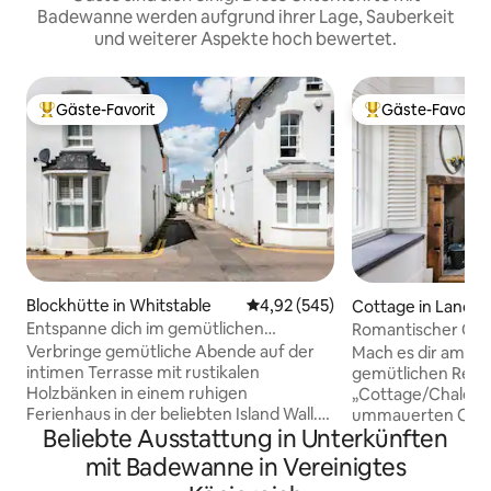
Badewanne werden aufgrund ihrer Lage, Sauberkeit
und weiterer Aspekte hoch bewertet.
Gäste-Favorit
Gäste-Favorit
Beliebter Gäste-Favorit.
Beliebter Gäste-F
Blockhütte in Whitstable
Durchschnittliche Bewertung: 4
4,92 (545)
Cottage in Lancas
Entspanne dich im gemütlichen
Romantischer Cott
Fisherman's Cottage am Meer
Nähe des Schlosse
Verbringe gemütliche Abende auf der
Mach es dir am Ho
intimen Terrasse mit rustikalen
gemütlichen Refu
Holzbänken in einem ruhigen
„Cottage/Chalet-St
Ferienhaus in der beliebten Island Wall.
ummauerten Oase 
Beliebte Ausstattung in Unterkünften
Zurückhaltendes neutrales Dekor und
paar Minuten vom
subtile Küstenakzente vermischen sich
Lancaster entfernt.
mit Badewanne in Vereinigtes
mit den historischen Merkmalen, von
bemerkenswert hel