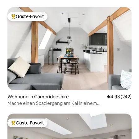
Gäste-Favorit
Beliebter Gäste-Favorit.
Wohnung in Cambridgeshire
Durchschnittli
4,93 (242)
Mache einen Spaziergang am Kai in einem
denkmalgeschützten Refugium
Gäste-Favorit
Beliebter Gäste-Favorit.