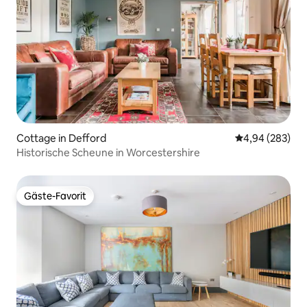
Cottage in Defford
Durchschnittli
4,94 (283)
Historische Scheune in Worcestershire
Gäste-Favorit
Gäste-Favorit