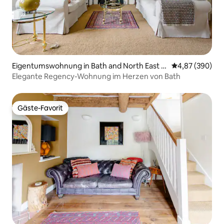
Eigentumswohnung in Bath and North East S
Durchschnittli
4,87 (390)
omerset
Elegante Regency-Wohnung im Herzen von Bath
Gäste-Favorit
Gäste-Favorit