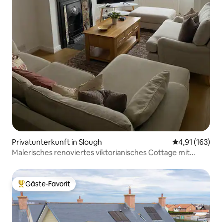
Privatunterkunft in Slough
Durchschnittl
4,91 (163)
Malerisches renoviertes viktorianisches Cottage mit
Garten
Gäste-Favorit
Beliebter Gäste-Favorit.