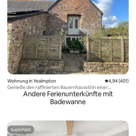
Wohnung in Yealmpton
Durchschnittli
4,94 (401)
Genieße den raffinierten Bauernhausstil in einer
Andere Ferienunterkünfte mit
umgebauten Scheune
Badewanne
Superhost
Superhost