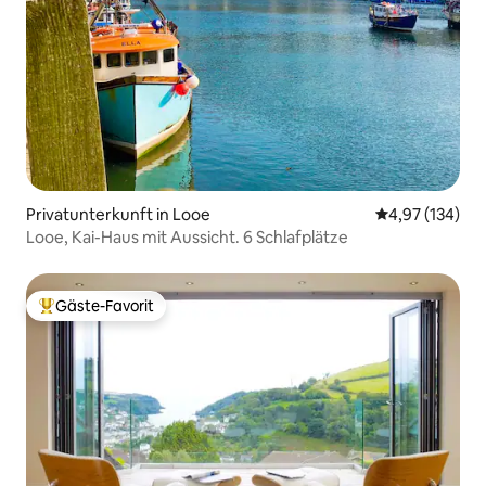
Privatunterkunft in Looe
Durchschnittl
4,97 (134)
Looe, Kai-Haus mit Aussicht. 6 Schlafplätze
Gäste-Favorit
Beliebter Gäste-Favorit.