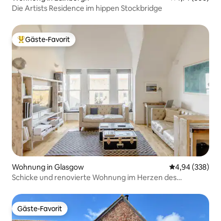
Die Artists Residence im hippen Stockbridge
Gäste-Favorit
Beliebter Gäste-Favorit.
Wohnung in Glasgow
Durchschnittli
4,94 (338)
Schicke und renovierte Wohnung im Herzen des
trendigen West End
Gäste-Favorit
Gäste-Favorit