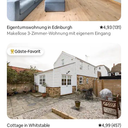
Eigentumswohnung in Edinburgh
Durchschnittl
4,93 (131)
Makellose 3-Zimmer-Wohnung mit eigenem Eingang
Gäste-Favorit
Beliebter Gäste-Favorit.
Cottage in Whitstable
Durchschnittli
4,99 (457)