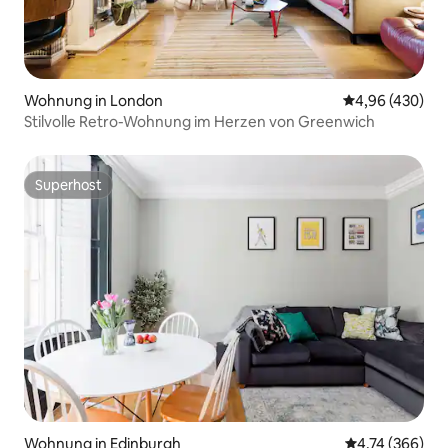
Wohnung in London
Durchschnittli
4,96 (430)
Stilvolle Retro-Wohnung im Herzen von Greenwich
Superhost
Superhost
Wohnung in Edinburgh
Durchschnittli
4,74 (366)