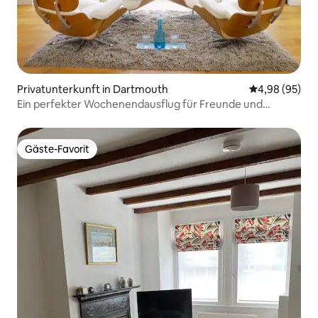
Privatunterkunft in Dartmouth
Durchschnittl
4,98 (95)
Ein perfekter Wochenendausflug für Freunde und
Familien
Gäste-Favorit
Gäste-Favorit