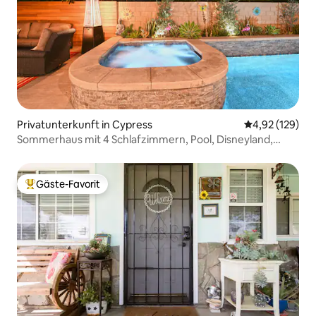
Privatunterkunft in Cypress
Durchschnittl
4,92 (129)
Sommerhaus mit 4 Schlafzimmern, Pool, Disneyland,
Knott's Strandnähe
Gäste-Favorit
Beliebter Gäste-Favorit.