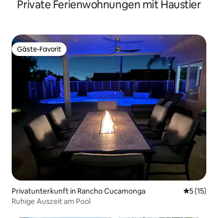
Private Ferienwohnungen mit Haustier
Gäste-Favorit
Gäste-Favorit
Privatunterkunft in Rancho Cucamonga
Durchschn
5 (15)
Ruhige Auszeit am Pool