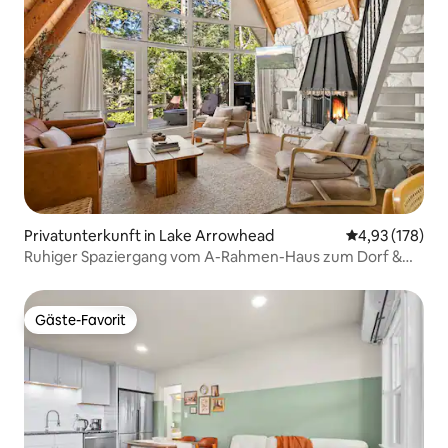
Privatunterkunft in Lake Arrowhead
Durchschnittl
4,93 (178)
Ruhiger Spaziergang vom A-Rahmen-Haus zum Dorf &
See – neu, klimatisiert
Gäste-Favorit
Gäste-Favorit