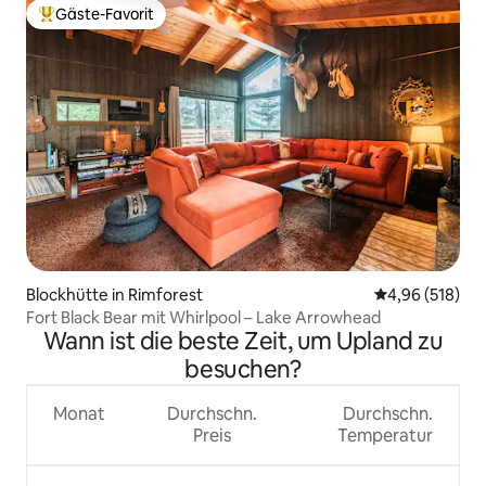
Gäste-Favorit
Beliebter Gäste-Favorit.
Blockhütte in Rimforest
Durchschnittli
4,96 (518)
Fort Black Bear mit Whirlpool – Lake Arrowhead
Wann ist die beste Zeit, um Upland zu
besuchen?
Monat
Durchschn.
Durchschn.
Preis
Temperatur