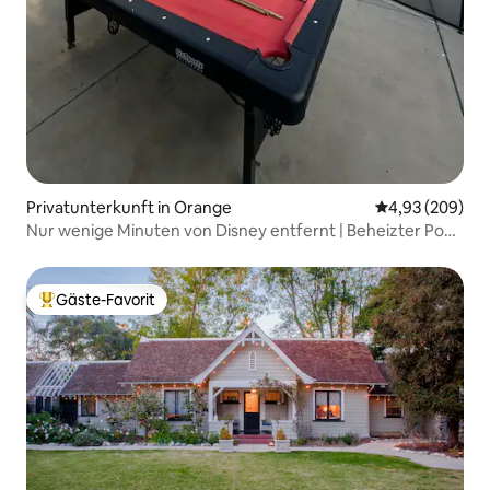
Privatunterkunft in Orange
Durchschnittli
4,93 (209)
Nur wenige Minuten von Disney entfernt | Beheizter Pool
und Familienspaß
Gäste-Favorit
Beliebter Gäste-Favorit.