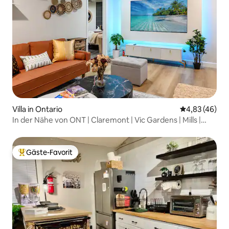
Villa in Ontario
Durchschnittl
4,83 (46)
In der Nähe von ONT | Claremont | Vic Gardens | Mills |
3B2B
Gäste-Favorit
Beliebter Gäste-Favorit.