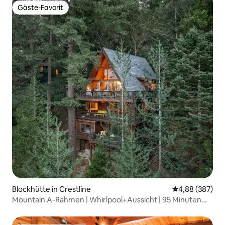
Gäste-Favorit
Gäste-Favorit
Blockhütte in Crestline
Durchschnittli
4,88 (387)
Mountain A-Rahmen | Whirlpool+Aussicht | 95 Minuten
von LA entfernt