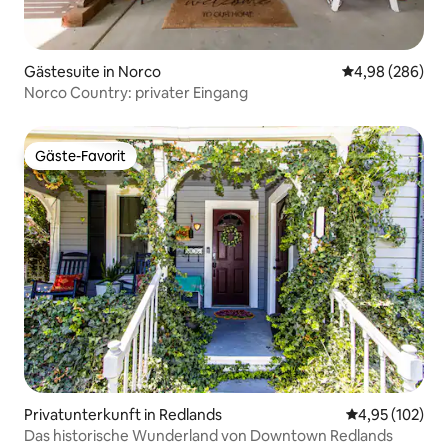
Gästesuite in Norco
Durchschnittli
4,98 (286)
Norco Country: privater Eingang
Gäste-Favorit
Gäste-Favorit
Privatunterkunft in Redlands
Durchschnittl
4,95 (102)
Das historische Wunderland von Downtown Redlands