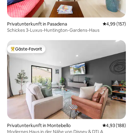
Privatunterkunft in Pasadena
Durchschnittl
4,99 (157)
Schickes 3-Luxus-Huntington-Gardens-Haus
Gäste-Favorit
Beliebter Gäste-Favorit.
Privatunterkunft in Montebello
Durchschnittli
4,93 (188)
Modernes Haus in der Nähe von Disney & DTLA