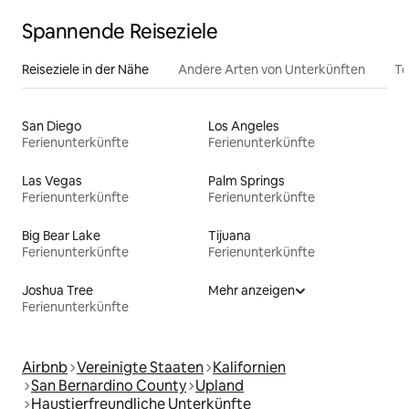
Spannende Reiseziele
Reiseziele in der Nähe
Andere Arten von Unterkünften
To
San Diego
Los Angeles
Ferienunterkünfte
Ferienunterkünfte
Las Vegas
Palm Springs
Ferienunterkünfte
Ferienunterkünfte
Big Bear Lake
Tijuana
Ferienunterkünfte
Ferienunterkünfte
Joshua Tree
Mehr anzeigen
Ferienunterkünfte
Airbnb
Vereinigte Staaten
Kalifornien
San Bernardino County
Upland
Haustierfreundliche Unterkünfte