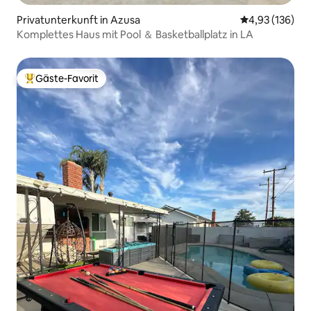
Privatunterkunft in Azusa
Durchschnittl
4,93 (136)
Komplettes Haus mit Pool ＆ Basketballplatz in LA
Gäste-Favorit
Beliebter Gäste-Favorit.