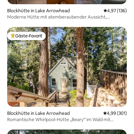
Blockhütte in Lake Arrowhead
Durchschnittl
4,97 (136)
Moderne Hütte mit atemberaubender Aussicht,
Feuerstelle im Freien
Gäste-Favorit
Beliebter Gäste-Favorit.
Blockhütte in Lake Arrowhead
Durchschnittli
4,99 (301)
Romantische Whirlpool-Hütte „Beary“ im Wald mit
Klimaanlage