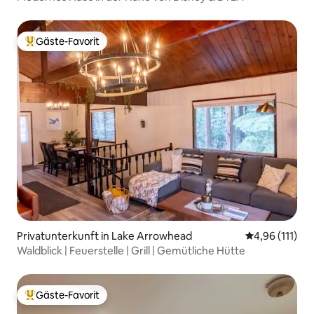
Gäste-Favorit
Beliebter Gäste-Favorit.
Privatunterkunft in Lake Arrowhead
Durchschnittl
4,96 (111)
Waldblick | Feuerstelle | Grill | Gemütliche Hütte
Gäste-Favorit
Beliebter Gäste-Favorit.