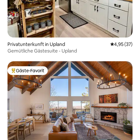
Privatunterkunft in Upland
Durchschnitt
4,95 (37)
Gemütliche Gästesuite - Upland
Gäste-Favorit
Beliebter Gäste-Favorit.