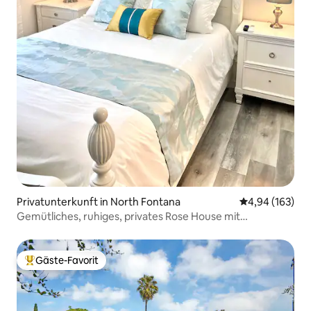
Privatunterkunft in North Fontana
Durchschnittli
4,94 (163)
Gemütliches, ruhiges, privates Rose House mit
Waschküche und Küche
Gäste-Favorit
Beliebter Gäste-Favorit.