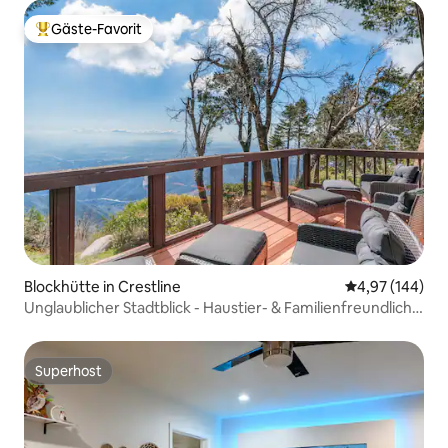
Gäste-Favorit
Beliebter Gäste-Favorit.
Blockhütte in Crestline
Durchschnittli
4,97 (144)
Unglaublicher Stadtblick - Haustier- & Familienfreundlich
Pool Tischspiele
Superhost
Superhost