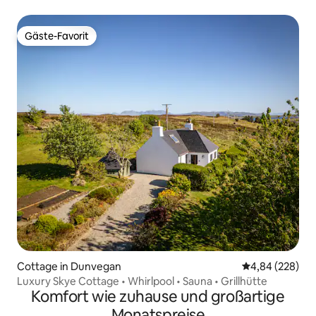
Gäste-Favorit
Gäste-Favorit
Cottage in Dunvegan
Durchschnittli
4,84 (228)
Luxury Skye Cottage • Whirlpool • Sauna • Grillhütte
Komfort wie zuhause und großartige
Monatspreise