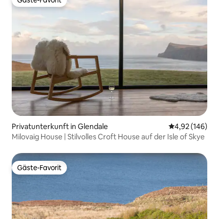
Gäste-Favorit
Gäste-Favorit
Privatunterkunft in Glendale
Durchschnittli
4,92 (146)
Milovaig House | Stilvolles Croft House auf der Isle of Skye
Gäste-Favorit
Gäste-Favorit