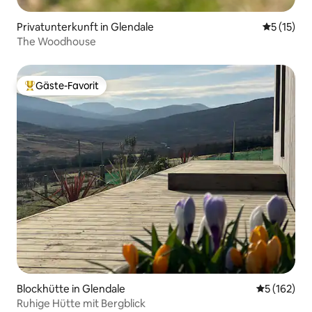
Privatunterkunft in Glendale
Durchschn
5 (15)
The Woodhouse
Gäste-Favorit
Beliebter Gäste-Favorit.
Blockhütte in Glendale
Durchschni
5 (162)
Ruhige Hütte mit Bergblick