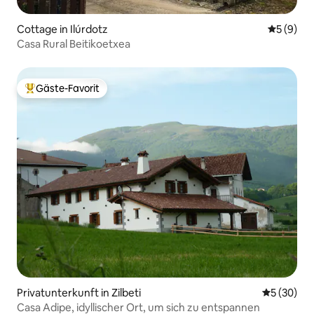
Cottage in Ilúrdotz
Durchschn
5 (9)
Casa Rural Beitikoetxea
Gäste-Favorit
Beliebter Gäste-Favorit.
Privatunterkunft in Zilbeti
Durchschni
5 (30)
Casa Adipe, idyllischer Ort, um sich zu entspannen