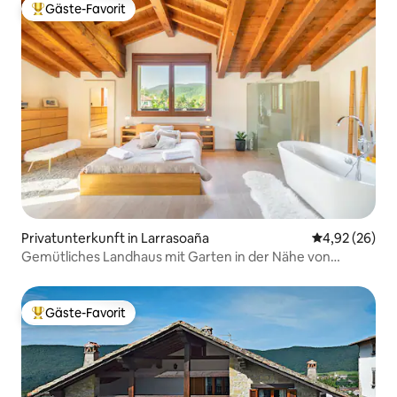
Gäste-Favorit
Beliebter Gäste-Favorit.
Privatunterkunft in Larrasoaña
Durchschnittl
4,92 (26)
Gemütliches Landhaus mit Garten in der Nähe von
Pamplona
Gäste-Favorit
Beliebter Gäste-Favorit.