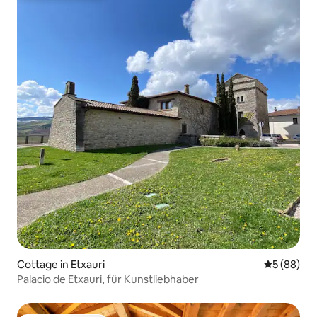
Cottage in Etxauri
Durchschni
5 (88)
Palacio de Etxauri, für Kunstliebhaber