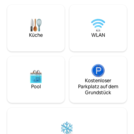
Wohnzimmer mit Herd und TV, ein
Die WLAN-Nutzung 
Doppelzimmer mit der Möglichkeit eines
für Ausflüge, Ronc
zusätzlichen Zimmers, ein Badezimmer
Selva de Irati, Pa
und eine Veranda mit Grill, Tisch und
... Larrasoaña ist
Stühlen. Im zweiten Stock befinden sich
einer Etappe der S
4 Doppelzimmer, jedes mit Bad und TV,
Das Dorf hat einen
eines davon besteht die Möglichkeit
Restaurant, einen 
Küche
WLAN
eines weiteren Zustellbettes.
Kostenloser
Pool
Parkplatz auf dem
Grundstück