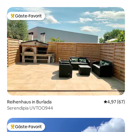
Gäste-Favorit
Beliebter Gäste-Favorit.
Reihenhaus in Burlada
Durchschnittl
4,97 (67)
Serendipia UVTOO944
Gäste-Favorit
Beliebter Gäste-Favorit.