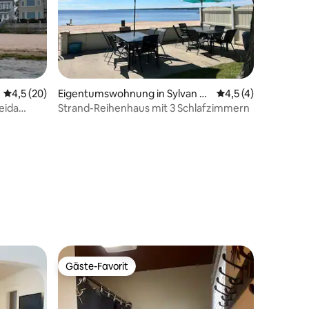
Durchschnittliche Bewertung: 4,5 von 5, 20 Bewertungen
4,5 (20)
Eigentumswohnung in Sylvan B
Durchschnittliche 
4,5 (4)
each
eida
Strand-Reihenhaus mit 3 Schlafzimmern
31 Bewertungen
Gäste-Favorit
Gäste-Favorit