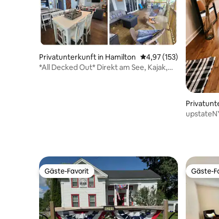
Privatunterkunft in Hamilton
Durchschnittliche Bewe
4,97 (153)
*All Decked Out* Direkt am See, Kajak,
Fisch & Colgate!
Privatunt
oro
upstateN
Gäste-Favorit
Gäste-Fa
Gäste-Favorit
Gäste-Fa