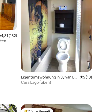
31 Bewertungen
urchschnittliche Bewertung: 4,81 von 5, 182 Bewertungen
4,81 (182)
sten
Eigentumswohnung in Sylvan Be
Durchschnittliche
5 (10)
ach
Casa Lago (oben)
Gäste-Favorit