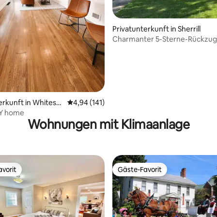
Privatunterkunft in Sherrill
Charmanter 5-Sterne-Rückzugs
Sherrill
rtung: 4,97 von 5, 153 Bewertungen
erkunft in Whitesb
Durchschnittliche Bewertung: 4,94 von 5, 1
4,94 (141)
Y home
Wohnungen mit Klimaanlage
vorit
Gäste-Favorit
vorit
Gäste-Favorit