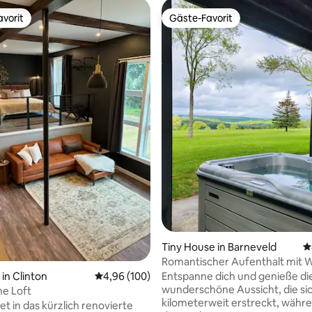
vorit
Gäste-Favorit
vorit
Gäste-Favorit
Tiny House in Barneveld
D
Romantischer Aufenthalt mit W
und Panoramablick
ertung: 4,9 von 5, 146 Bewertungen
n Clinton
Durchschnittliche Bewertung: 4,96 von 5, 1
4,96 (100)
Entspanne dich und genieße di
wunderschöne Aussicht, die si
ne Loft
kilometerweit erstreckt, währe
et in das kürzlich renovierte