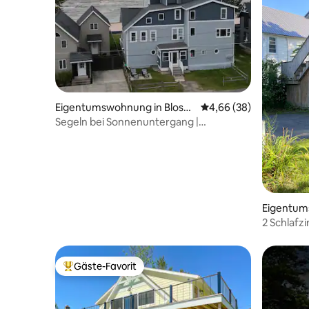
Eigentumswohnung in Blossv
Durchschnittliche Bew
4,66 (38)
ale
Segeln bei Sonnenuntergang |
Historische Oneida-Lakefront-Wohnung
1
Eigentum
Beach
2 Schlafz
Strand, R
Gäste-Favorit
Beliebter Gäste-Favorit.