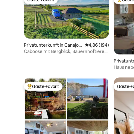
Gäste-Favorit
Beliebte
Privatunterkunft in Canajoh
Durchschnittliche Bewe
4,86 (194)
arie
Caboose mit Bergblick, Bauernhoftieren
+ Feuerstelle!
Privatunt
Haus neb
zum Casi
Gäste-Favorit
Gäste-Fa
Beliebter Gäste-Favorit.
Gäste-Fa