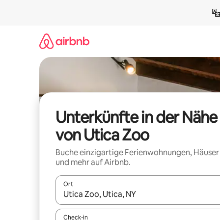
Zu
Inhalten
springen
Unterkünfte in der Nähe
von Utica Zoo
Buche einzigartige Ferienwohnungen, Häuser
und mehr auf Airbnb.
Ort
Wenn Ergebnisse verfügbar sind, navigiere mit d
Check-in