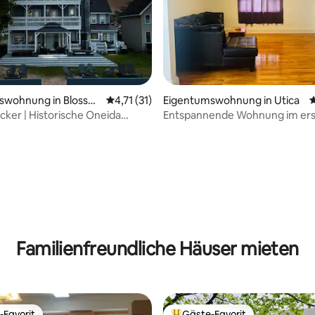
ertung: 4,94 von 5, 49 Bewertungen
swohnung in Blossva
Durchschnittliche Bewertung: 4,71 von 5, 
4,71 (31)
Eigentumswohnung in Utica
D
ker | Historische Oneida
Entspannende Wohnung im er
t Condo 2
Stock!
Familienfreundliche Häuser mieten
-Favorit
Gäste-Favorit