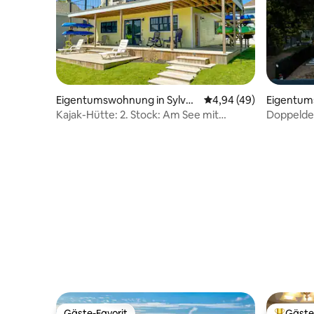
Eigentumswohnung in Sylvan
Durchschnittliche Bew
4,94 (49)
Eigentum
Beach
le
Kajak-Hütte: 2. Stock: Am See mit
Doppeldec
Anlegestelle, Innenstadt
Lakefron
Gäste-Favorit
Gäste