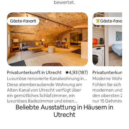
bewertet.
Gäste-Favorit
Gäste-Favorit
Gäste-Favorit
Beliebter Gäste-F
Privatunterkunft in Utrecht
Durchschnittliche Bewertung: 4
4,93 (187)
Privatunterkunft i
Luxuriöse renovierte Kanalwohnung in
Moderne Wohnung
einer Lage
(kostenlose Parkp
Diese atemberaubende Wohnung am
Fühlen Sie sich wi
Alten Kanal von Utrecht verfügt über
modernen und sa
ein gemütliches Schlafzimmer, ein
den obersten 2 E
luxuriöses Badezimmer und einen
nur 15 Gehminut
Beliebte Ausstattung in Häusern in
offenen Wohnbereich mit einer voll
Utrechts entfernt.
ausgestatteten Küche. Genieße einen
vom Zug nach Am
Utrecht
atemberaubenden Blick auf den Kanal in
ich bin sicher, du
einer einzigartigen historischen
genießen wie ich! Die Wohnung befindet
Umgebung – perfekt für Paare. DIE
sich in den 2 ober