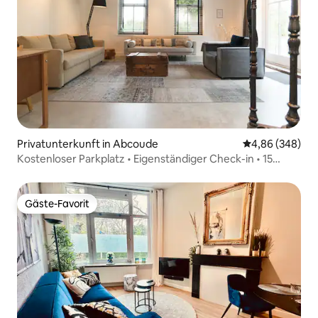
Privatunterkunft in Abcoude
Durchschnittli
4,86 (348)
Kostenloser Parkplatz • Eigenständiger Check-in • 15
Minuten nach Amsterdam
Gäste-Favorit
Gäste-Favorit