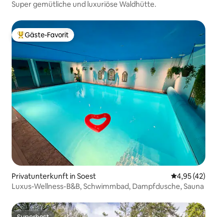
Super gemütliche und luxuriöse Waldhütte.
Gäste-Favorit
Beliebter Gäste-Favorit.
Privatunterkunft in Soest
Durchschnitt
4,95 (42)
Luxus-Wellness-B&B, Schwimmbad, Dampfdusche, Sauna
Superhost