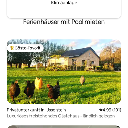
Klimaanlage
Ferienhäuser mit Pool mieten
Gäste-Favorit
Beliebter Gäste-Favorit.
Privatunterkunft in IJsselstein
Durchschnittl
4,99 (101)
Luxuriöses freistehendes Gästehaus - ländlich gelegen