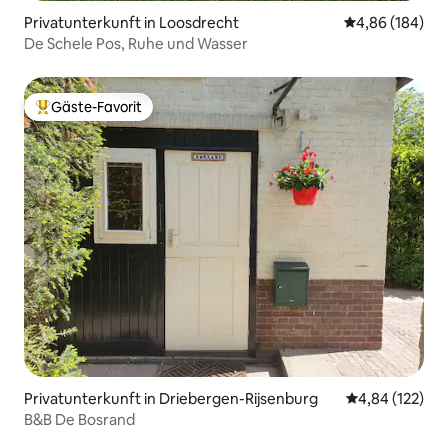
Privatunterkunft in Loosdrecht
Durchschnittli
4,86 (184)
De Schele Pos, Ruhe und Wasser
Gäste-Favorit
Beliebter Gäste-Favorit.
Privatunterkunft in Driebergen-Rijsenburg
Durchschnittl
4,84 (122)
B&B De Bosrand