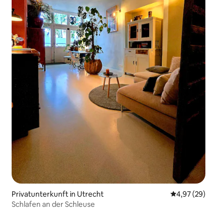
Privatunterkunft in Utrecht
Durchschnittl
4,97 (29)
Schlafen an der Schleuse