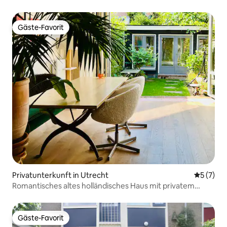
Gäste-Favorit
Gäste-Favorit
Privatunterkunft in Utrecht
Durchsch
5 (7)
Romantisches altes holländisches Haus mit privatem
Garten
Gäste-Favorit
Gäste-Favorit