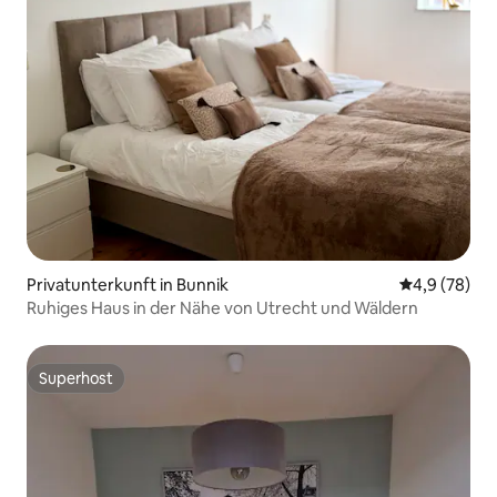
Privatunterkunft in Bunnik
Durchschnitt
4,9 (78)
Ruhiges Haus in der Nähe von Utrecht und Wäldern
Superhost
Superhost