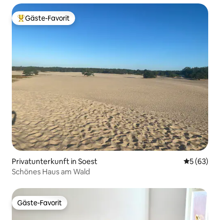
Gäste-Favorit
Beliebter Gäste-Favorit.
Privatunterkunft in Soest
Durchschni
5 (63)
Schönes Haus am Wald
Gäste-Favorit
Gäste-Favorit