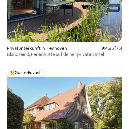
Privatunterkunft in Tienhoven
Durchschnitt
4,95 (75)
Eilandseind, Ferienhütte auf deiner privaten Insel
Gäste-Favorit
Beliebter Gäste-Favorit.