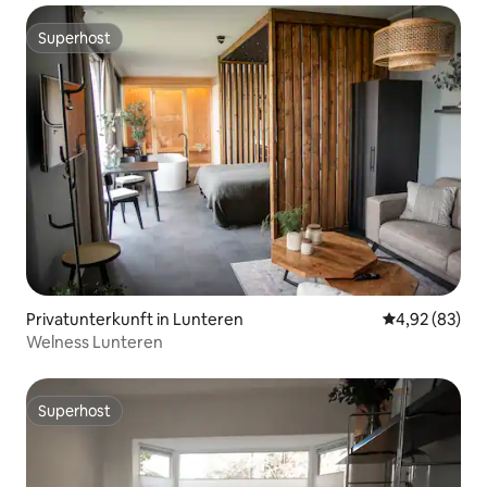
Superhost
Superhost
Privatunterkunft in Lunteren
Durchschnittl
4,92 (83)
Welness Lunteren
Superhost
Superhost