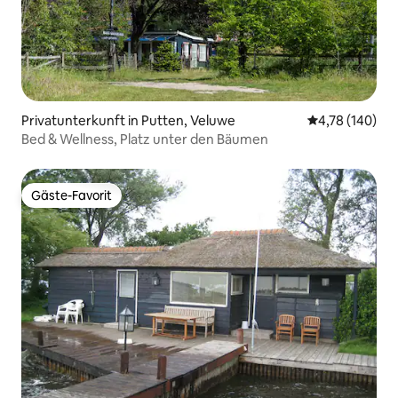
Privatunterkunft in Putten, Veluwe
Durchschnittl
4,78 (140)
Bed & Wellness, Platz unter den Bäumen
Gäste-Favorit
Gäste-Favorit