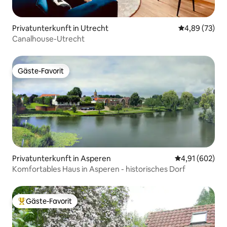
Privatunterkunft in Utrecht
Durchschnittl
4,89 (73)
Canalhouse-Utrecht
Gäste-Favorit
Gäste-Favorit
Privatunterkunft in Asperen
Durchschnittli
4,91 (602)
Komfortables Haus in Asperen - historisches Dorf
Gäste-Favorit
Beliebter Gäste-Favorit.