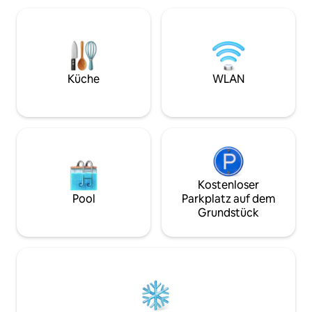
HIGHLIGHTS: - Einzigartige Geschichte -
Century-Hauses. S
Blick auf den Kanal - Fußbodenheizung
werden und du hast
Lage: 7 Gehminuten bis zum
die du benötigst, 
Hauptbahnhof Utrecht.
wohne unten und w
Kostenpflichtige Parkplätze in der Nähe;
Haustür und den F
kostenlose Parkplätze 26 Gehminuten
Aufenthalts, sodas
Küche
WLAN
entfernt. Hast du Fragen? Schicke uns
Partys und laute G
eine Nachricht. Tipp: Füge dieses Inserat
zu deiner Wunschliste hinzu, indem du in
der oberen rechten Ecke auf ❤ klickst.
Kostenloser
Pool
Parkplatz auf dem
Grundstück