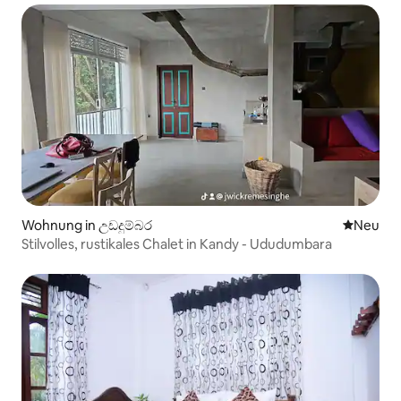
Wohnung in උඩදුම්බර
Neue Unt
Neu
Stilvolles, rustikales Chalet in Kandy - Ududumbara