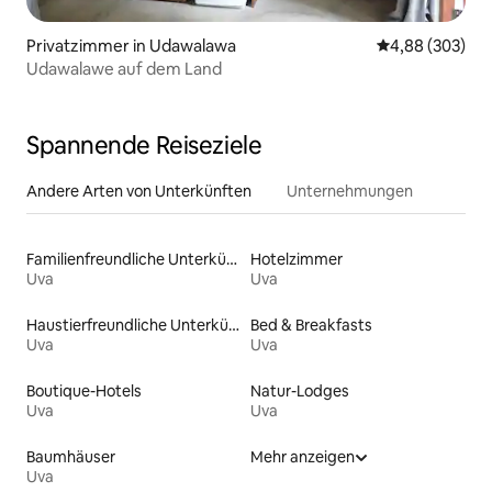
Privatzimmer in Udawalawa
Durchschnittli
4,88 (303)
Udawalawe auf dem Land
Spannende Reiseziele
Andere Arten von Unterkünften
Unternehmungen
Familienfreundliche Unterkünfte
Hotelzimmer
Uva
Uva
Haustierfreundliche Unterkünfte
Bed & Breakfasts
Uva
Uva
Boutique-Hotels
Natur-Lodges
Uva
Uva
Baumhäuser
Mehr anzeigen
Uva