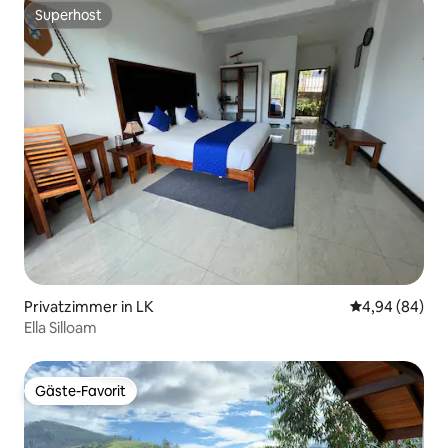
Superhost
Superhost
Privatzimmer in LK
Durchschnittl
4,94 (84)
Ella Silloam
Gäste-Favorit
Gäste-Favorit