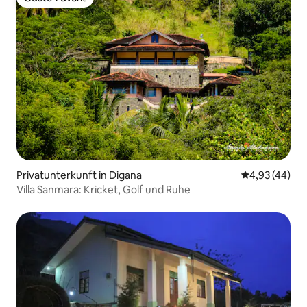
Gäste-Favorit
Privatunterkunft in Digana
Durchschnittl
4,93 (44)
Villa Sanmara: Kricket, Golf und Ruhe