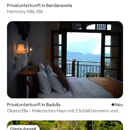
Privatunterkunft in Bandarawela
Harmony Hills, Ella
Privatunterkunft in Badulla
Neue Unt
Neu
Okeed Ella – Malerisches Haus mit 2 Schlafzimmern und
Bergblick
Gäste-Favorit