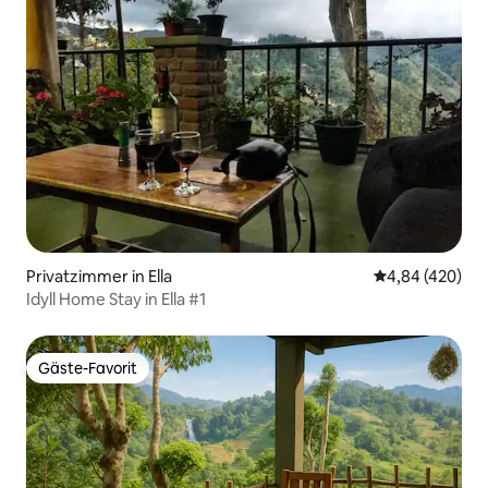
Privatzimmer in Ella
Durchschnittli
4,84 (420)
Idyll Home Stay in Ella #1
Gäste-Favorit
Gäste-Favorit