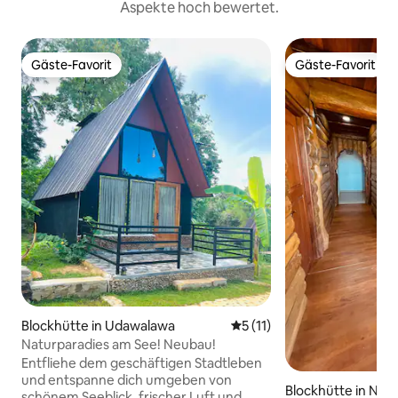
Aspekte hoch bewertet.
Gäste-Favorit
Gäste-Favorit
Gäste-Favorit
Gäste-Favorit
Blockhütte in Udawalawa
Durchschnittliche Bewertu
5 (11)
Naturparadies am See! Neubau!
Entfliehe dem geschäftigen Stadtleben
und entspanne dich umgeben von
Blockhütte in Nuwa
schönem Seeblick, frischer Luft und