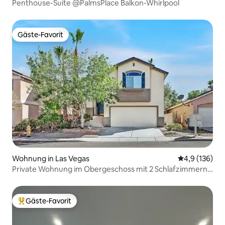
Penthouse-Suite @PalmsPlace Balkon-Whirlpool
Gäste-Favorit
Gäste-Favorit
Wohnung in Las Vegas
Durchschnitt
4,9 (136)
Private Wohnung im Obergeschoss mit 2 Schlafzimmern
und 1 Badezimmer
Gäste-Favorit
Beliebter Gäste-Favorit.