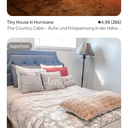
Tiny House in Hurricane
Durchschnittli
4,98 (266)
The Country Cabin – Ruhe und Entspannung in der Nähe
der Parks
Superhost
Superhost