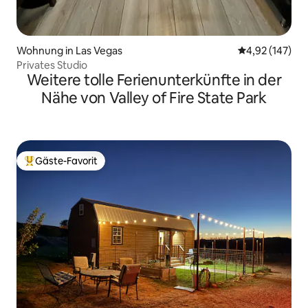
Wohnung in Las Vegas
Durchschnittl
4,92 (147)
Privates Studio
Weitere tolle Ferienunterkünfte in der
Nähe von Valley of Fire State Park
Gäste-Favorit
Beliebter Gäste-Favorit.