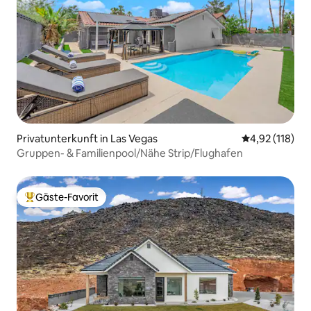
Privatunterkunft in Las Vegas
Durchschnittl
4,92 (118)
Gruppen- & Familienpool/Nähe Strip/Flughafen
Gäste-Favorit
Beliebter Gäste-Favorit.