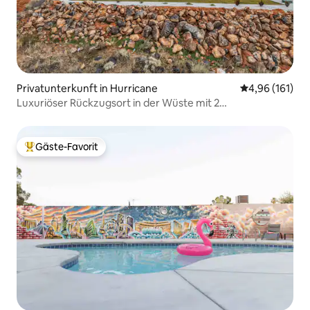
Privatunterkunft in Hurricane
Durchschnittl
4,96 (161)
Luxuriöser Rückzugsort in der Wüste mit 2
Schlafzimmern | In der Nähe von Zion + Sand Hollow
Gäste-Favorit
Beliebter Gäste-Favorit.