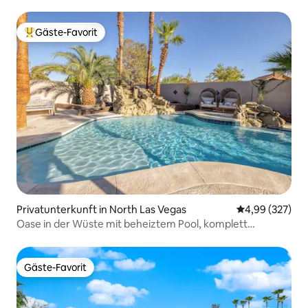
entfernt!
Gäste-Favorit
Beliebter Gäste-Favorit.
Privatunterkunft in North Las Vegas
Durchschnittli
4,99 (327)
Oase in der Wüste mit beheiztem Pool, komplett
renoviert
Gäste-Favorit
Gäste-Favorit