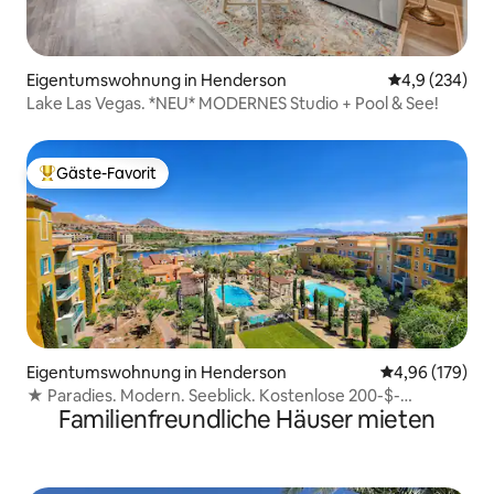
Eigentumswohnung in Henderson
Durchschnittl
4,9 (234)
Lake Las Vegas. *NEU* MODERNES Studio + Pool & See!
Gäste-Favorit
Beliebter Gäste-Favorit.
Eigentumswohnung in Henderson
Durchschnittli
4,96 (179)
★ Paradies. Modern. Seeblick. Kostenlose 200-$-
Familienfreundliche Häuser mieten
Geschenkkarte