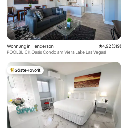
Wohnung in Henderson
Durchschnittl
4,92 (319)
POOLBLICK Oasis Condo am Viera Lake Las Vegas!
Gäste-Favorit
Beliebter Gäste-Favorit.