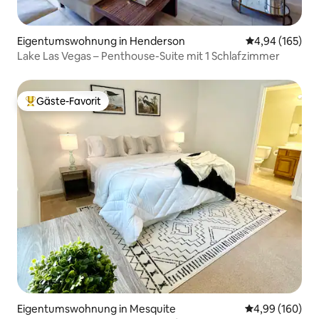
Eigentumswohnung in Henderson
Durchschnittli
4,94 (165)
Lake Las Vegas – Penthouse-Suite mit 1 Schlafzimmer
Gäste-Favorit
Beliebter Gäste-Favorit.
Eigentumswohnung in Mesquite
Durchschnittli
4,99 (160)