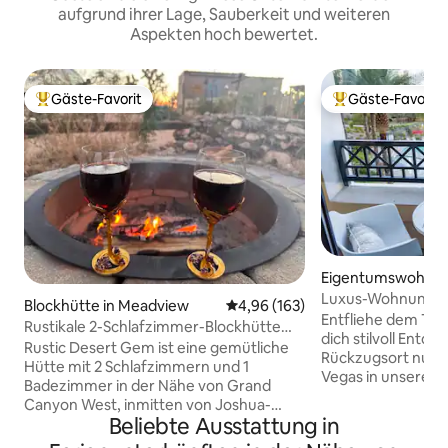
aufgrund ihrer Lage, Sauberkeit und weiteren
Aspekten hoch bewertet.
Gäste-Favorit
Gäste-Favorit
Beliebter Gäste-Favorit.
Beliebter Gäste-F
Eigentumswohnun
erson
Luxus-Wohnung –
Blockhütte in Meadview
Durchschnittliche Bewertung: 4
4,96 (163)
Aussicht auf den 
Entfliehe dem Tru
Rustikale 2-Schlafzimmer-Blockhütte
dich stilvoll Entdecke deinen ruhigen
mit Blick auf den Grand Canyon
Rustic Desert Gem ist eine gemütliche
Rückzugsort nur 2
Hütte mit 2 Schlafzimmern und 1
Vegas in unserer 
Badezimmer in der Nähe von Grand
Eigentumswohnung
Canyon West, inmitten von Joshua-
mit luxuriösen Mat
Beliebte Ausstattung in
Bäumen mit weitem Blick auf die Wüste,
Oberflächen gefer
ruhiger Umgebung, farbenfrohen