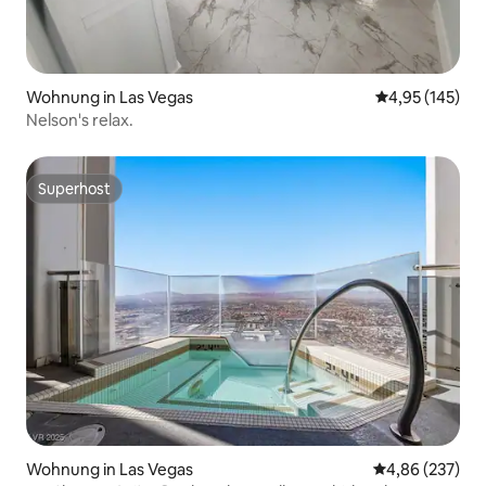
Wohnung in Las Vegas
Durchschnittl
4,95 (145)
Nelson's relax.
Superhost
Superhost
Wohnung in Las Vegas
Durchschnittli
4,86 (237)