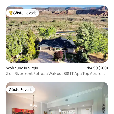
Gäste-Favorit
Beliebter Gäste-Favorit.
Wohnung in Virgin
Durchschnittli
4,99 (200)
Zion Riverfront Retreat/Walkout BSMT Apt/Top Aussicht
Gäste-Favorit
Gäste-Favorit