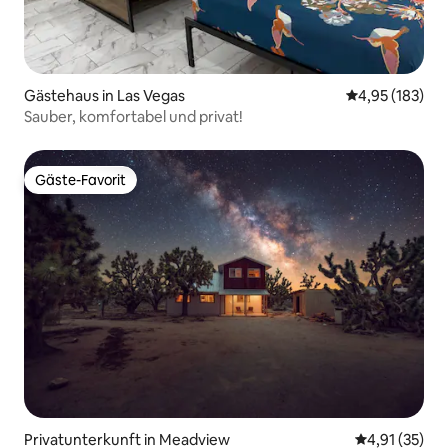
Gästehaus in Las Vegas
Durchschnittl
4,95 (183)
Sauber, komfortabel und privat!
Gäste-Favorit
Gäste-Favorit
Privatunterkunft in Meadview
Durchschnitt
4,91 (35)