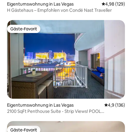
Eigentumswohnung in Las Vegas
Durchschnittli
4,98 (129)
H Gästehaus – Empfohlen von Condé Nast Traveller
Gäste-Favorit
Gäste-Favorit
Eigentumswohnung in Las Vegas
Durchschnitt
4,9 (136)
2100 SqFt Penthouse Suite - Strip Views! POOL
FITNESSRAUM
Gäste-Favorit