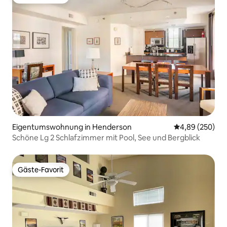
Gäste-Favorit
Eigentumswohnung in Henderson
Durchschnittli
4,89 (250)
Schöne Lg 2 Schlafzimmer mit Pool, See und Bergblick
Gäste-Favorit
Gäste-Favorit