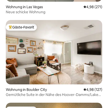
Wohnung in Las Vegas
Durchschnittl
4,98 (271)
Neue schicke Wohnung
Gäste-Favorit
Beliebter Gäste-Favorit.
Wohnung in Boulder City
Durchschnittl
4,98 (127)
Gemütliche Suite in der Nähe des Hoover-Damms/Lake
Mead