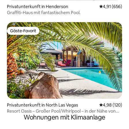
Privatunterkunft in Henderson
Durchschnittli
4,91 (656)
Graffiti-Haus mit fantastischem Pool.
Gäste-Favorit
Gäste-Favorit
Privatunterkunft in North Las Vegas
Durchschnittli
4,98 (120)
Resort Oasis – Großer Pool/Whirlpool – in der Nähe von
Wohnungen mit Klimaanlage
STRIP, Speedway