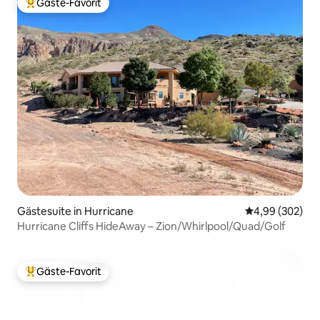
Gäste-Favorit
Beliebter Gäste-Favorit.
Gästesuite in Hurricane
Durchschnittli
4,99 (302)
Hurricane Cliffs HideAway – Zion/Whirlpool/Quad/Golf
Gäste-Favorit
Beliebter Gäste-Favorit.