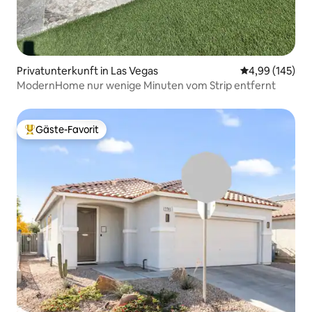
Privatunterkunft in Las Vegas
Durchschnittli
4,99 (145)
ModernHome nur wenige Minuten vom Strip entfernt
Gäste-Favorit
Beliebter Gäste-Favorit.