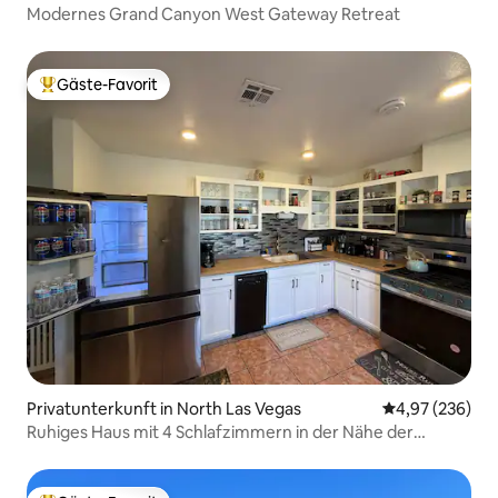
Modernes Grand Canyon West Gateway Retreat
Gäste-Favorit
Beliebter Gäste-Favorit.
Privatunterkunft in North Las Vegas
Durchschnittli
4,97 (236)
Ruhiges Haus mit 4 Schlafzimmern in der Nähe der
Innenstadt von Las Vegas & der Autobahnen