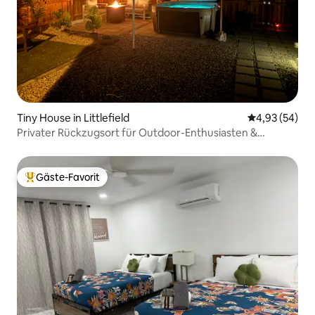
Tiny House in Littlefield
Durchschnittl
4,93 (54)
Privater Rückzugsort für Outdoor-Enthusiasten &
Turteltauben
Gäste-Favorit
Beliebter Gäste-Favorit.