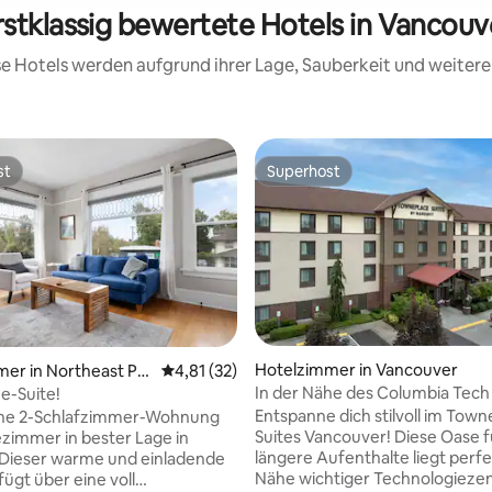
rstklassig bewertete Hotels in Vancouv
ese Hotels werden aufgrund ihrer Lage, Sauberkeit und weite
st
Superhost
st
Superhost
Hotelzimmer in Vancouver
er in Northeast Po
Durchschnittliche Bewertung: 4,81 von 5, 
4,81 (32)
In der Nähe des Columbia Tech
e-Suite!
+ kostenloses Frühstück und P
Entspanne dich stilvoll im Tow
he 2-Schlafzimmer-Wohnung
Suites Vancouver! Diese Oase f
ezimmer in bester Lage in
längere Aufenthalte liegt perfe
 Dieser warme und einladende
Nähe wichtiger Technologieze
ügt über eine voll