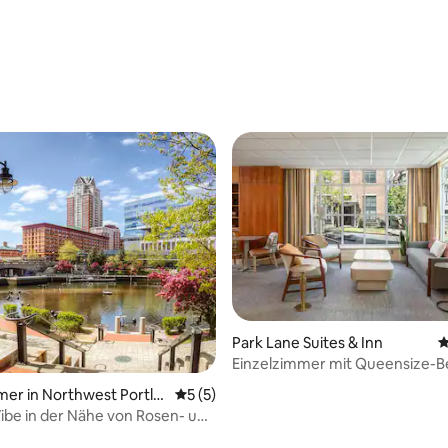
Park Lane Suites & Inn
D
Einzelzimmer mit Queensize-B
er in Northwest Portla
Durchschnittliche Bewertung: 5 von 5,
5 (5)
ibe in der Nähe von Rosen- und
en Gärten!