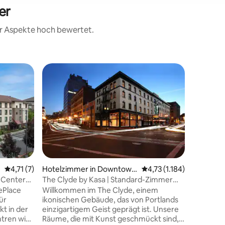
er
rer Aspekte hoch bewertet.
Hotelzim
Superho
Superho
ortland
In der N
Café & F
Übernacht
von Portl
Schritte 
Buchläde
Hotel Va
Designs,
die sich 
Hotel an
Durchschnittliche Bewertung: 4,71 von 5, 7 Bewertungen
4,71 (7)
Hotelzimmer in Downtown
Durchschnittliche Bewer
4,73 (1.184)
32 Bewertungen
Hol dir u
Portland
 Centers
The Clyde by Kasa | Standard-Zimmer
Fitnessst
ool
mit Queensize-Bett
nePlace
Willkommen im The Clyde, einem
geöffnet 
ür
ikonischen Gebäude, das von Portlands
Zimmer m
kt in der
einzigartigem Geist geprägt ist. Unsere
Egal, ob 
ntren wie
Räume, die mit Kunst geschmückt sind,
naschen 