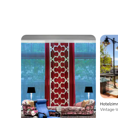
Hotelzimm
nd
Vintage-V
japanisch