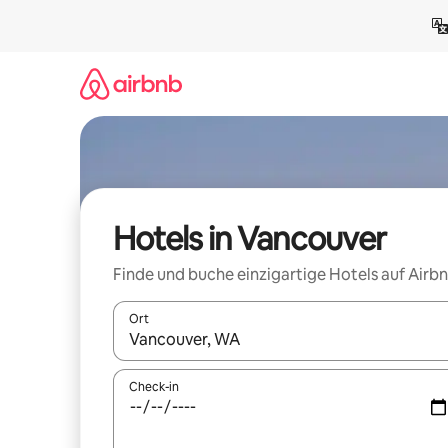
Zu
Inhalten
springen
Hotels in Vancouver
Finde und buche einzigartige Hotels auf Airb
Ort
Wenn Ergebnisse verfügbar sind, navigiere mit d
Check-in