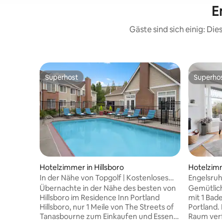
E
Gäste sind sich einig: Di
Superhost
Superho
Superhost
Superho
Hotelzimmer in Hillsboro
Hotelzimm
rtland
In der Nähe von Topgolf | Kostenloses
Engelsruh
Frühstück. Pool + voll ausgestattete
Übernachte in der Nähe des besten von
Gemütlic
Küche
Hillsboro im Residence Inn Portland
mit 1 Bad
Hillsboro, nur 1 Meile von The Streets of
Portland.
Tanasbourne zum Einkaufen und Essen,
Raum verf