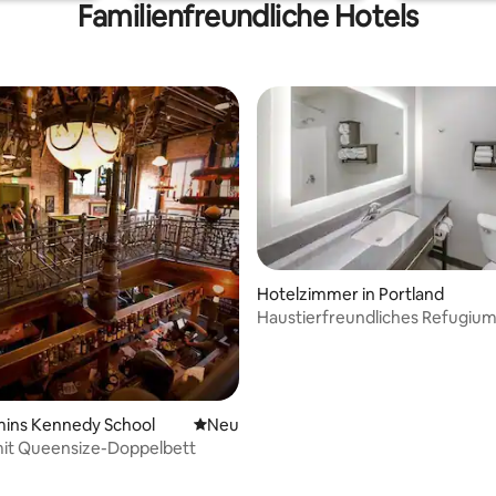
Familienfreundliche Hotels
Hotelzimmer in Portland
ertung: 4,67 von 5, 48 Bewertungen
Haustierfreundliches Refugium
Küche in der Nähe des Oregon
ns Kennedy School
Neue Unterkunft
Neu
it Queensize-Doppelbett