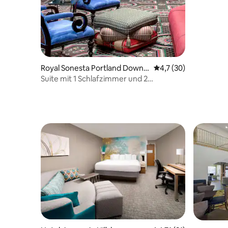
Royal Sonesta Portland Downt
Durchschnittliche Be
4,7 (30)
own
Suite mit 1 Schlafzimmer und 2
Queensize-Betten