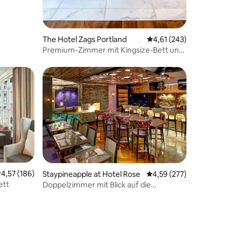
The Hotel Zags Portland
Durchschnittliche Bew
4,61 (243)
Premium-Zimmer mit Kingsize-Bett und
Blick auf die Stadt
urchschnittliche Bewertung: 4,57 von 5, 186 Bewertungen
4,57 (186)
Staypineapple at Hotel Rose
Durchschnittliche Bew
4,59 (277)
ett
Doppelzimmer mit Blick auf die
Metropolregion
 5 Bewertungen